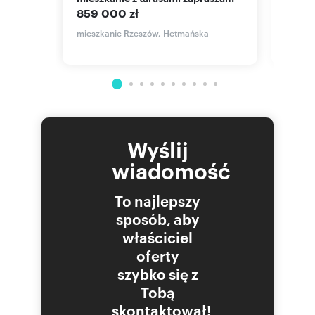
hali g
859 000 zł
770 
mieszkanie Rzeszów, Hetmańska
mieszk
Wyślij
wiadomość
To najlepszy
sposób, aby
właściciel
oferty
szybko się z
Tobą
skontaktował!