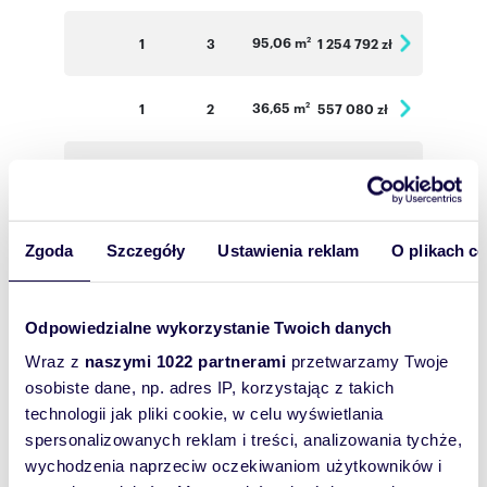
95,06 m
1
3
1 254 792 zł
2
36,65 m
1
2
557 080 zł
2
49,85 m
1
2
643 065 zł
2
34,47 m
2
2
530 838 zł
2
Zgoda
Szczegóły
Ustawienia reklam
O plikach c
33,86 m
2
2
5 021 444 zł
2
Odpowiedzialne wykorzystanie Twoich danych
Wraz z
naszymi 1022 partnerami
przetwarzamy Twoje
34,52 m
2
2
531 608 zł
2
osobiste dane, np. adres IP, korzystając z takich
technologii jak pliki cookie, w celu wyświetlania
66,83 m
2
3
935 620 zł
2
spersonalizowanych reklam i treści, analizowania tychże,
wychodzenia naprzeciw oczekiwaniom użytkowników i