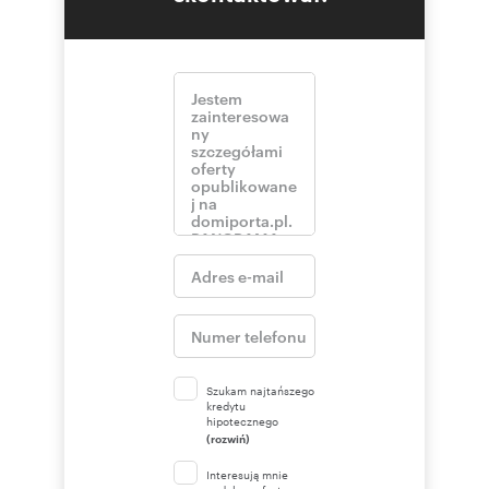
Szukam najtańszego
kredytu
hipotecznego
(rozwiń)
Interesują mnie