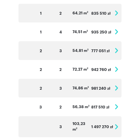
Numer oferty: A.1_River
64,21 m
1
2
835 510 zł
2
74,51 m
1
4
935 250 zł
2
54,81 m
2
3
777 051 zł
2
72,27 m
2
2
942 760 zł
2
74,86 m
2
3
981 240 zł
2
56,38 m
3
2
817 510 zł
2
103,23
3
1 497 270 zł
m
2