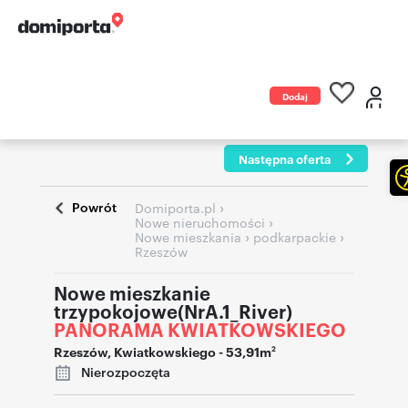
Dodaj
ogłoszenie
Następna oferta
Powrót
›
Domiporta.pl
›
Nowe nieruchomości
›
›
Nowe mieszkania
podkarpackie
Rzeszów
Nowe mieszkanie
trzypokojowe(NrA.1_River)
PANORAMA KWIATKOWSKIEGO
Rzeszów
,
Kwiatkowskiego
- 53,91m
2
Nierozpoczęta