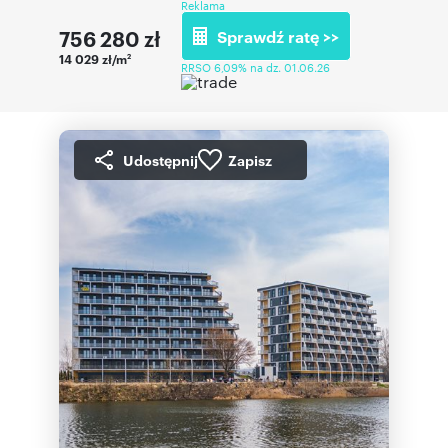
Reklama
756 280
zł
Sprawdź ratę >>
14 029 zł/m
2
RRSO 6,09% na dz. 01.06.26
Udostępnij
Zapisz