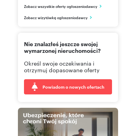
NG Kwiatkowskiego
Zobacz wszystkie oferty ogłoszeniodawcy
ul. Kwiatkowskiego 44A/1
Rzeszów
Zobacz wizytówkę ogłoszeniodawcy
podkarpackie
577 51
Pokaż telefon
Nie znalazłeś jeszcze swojej
665 00
Pokaż telefon
wymarzonej nieruchomości?
Określ swoje oczekiwania i
695 00
Pokaż telefon
otrzymuj dopasowane oferty
Powiadom o nowych ofertach