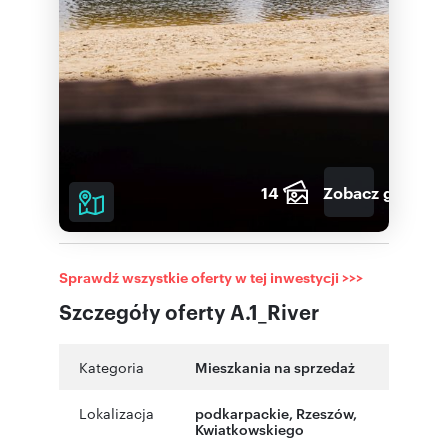
14
Zobacz galerię
Sprawdź wszystkie oferty w tej inwestycji >>>
Szczegóły oferty A.1_River
Kategoria
Mieszkania na sprzedaż
Lokalizacja
podkarpackie
,
Rzeszów
,
Kwiatkowskiego