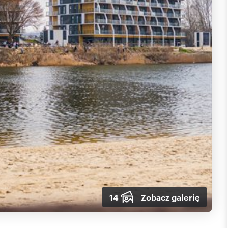
14
Zobacz galerię