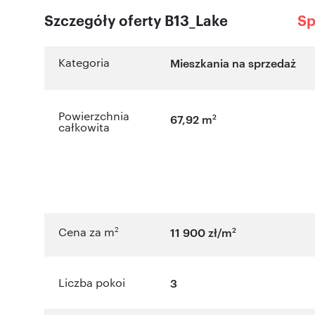
Szczegóły oferty B13_Lake
Sp
Kategoria
Mieszkania na sprzedaż
Powierzchnia
2
67,92 m
całkowita
2
2
Cena za m
11 900 zł/m
Liczba pokoi
3