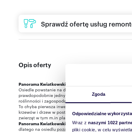
Sprawdź ofertę usług remon
Opis oferty
Panorama Kwiatkowskiego
- najnowsza propozycja mie
Osiedle powstanie na działce zlokalizowanej przy ul. Kw
Zgoda
prawdopodobnie jednym z najbardziej atrakcyjnych osied
roślinności i zagospodarowania terenu.
To chyba pierwsza inwestycja w Rzeszowie, która ma z
krzewów i drzew w postaci łąk kwietnych. Dodatkowo wpr
Odpowiedzialne wykorzysta
Wraz z
naszymi 1022 partn
Panorama Kwiatkowskiego
będzie projektem skierowany
dlatego na osiedlu poza wcześniej wspomnianymi został
pliki cookie, w celu wyświet