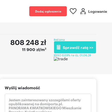
Logowanie
Dodaj ogłoszenie
808 248
zł
Reklama
Sprawdź ratę >>
2
11 900 zł/m
RRSO 6,09% na dz. 01.06.26
Wyślij wiadomość