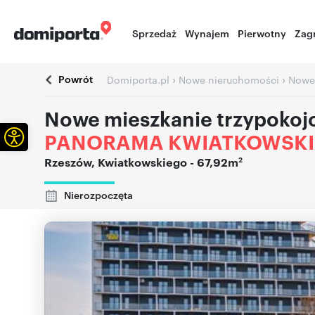
Sprzedaż
Wynajem
Pierwotny
Zag
Powrót
›
›
Domiporta.pl
Nowe nieruchomości
Nowe
Nowe mieszkanie trzypokoj
Otwórz pasek narzędzi
PANORAMA KWIATKOWSK
2
Rzeszów
,
Kwiatkowskiego
- 67,92m
Nierozpoczęta