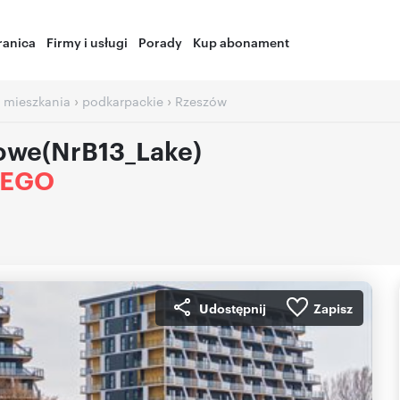
ranica
Firmy i usługi
Porady
Kup abonament
›
›
 mieszkania
podkarpackie
Rzeszów
owe(NrB13_Lake)
IEGO
Udostępnij
Zapisz