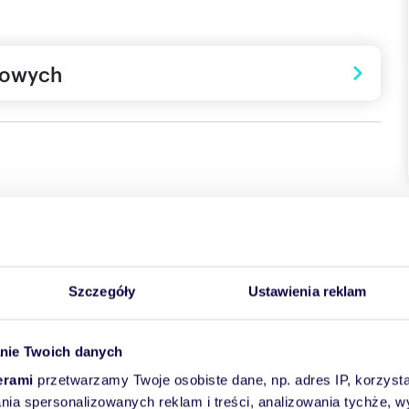
towych
szkaniowa Rzeszowa.
iatkowskiego bezpośrednio przy Żwirowni i będzie
Szczegóły
Ustawienia reklam
li w Rzeszowie - przynajmniej pod względem atrakcji,
aplanowane nasadzenie ponad 100 różnych gatunków kwiatów,
owadzone zostaną atrakcje przyjazne zarówno dla ludzi jak i
nie Twoich danych
erami
przetwarzamy Twoje osobiste dane, np. adres IP, korzystaj
m przede wszystkim na zdrowy, nowoczesny styl życia,
y zaplanowane także:
lania spersonalizowanych reklam i treści, analizowania tychże,