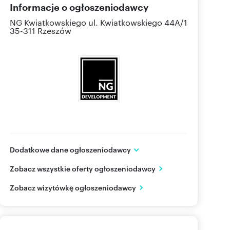
Informacje o ogłoszeniodawcy
NG Kwiatkowskiego
ul. Kwiatkowskiego 44A/1
35-311 Rzeszów
Dodatkowe dane ogłoszeniodawcy
NG Kwiatkowskiego
Zobacz wszystkie oferty ogłoszeniodawcy
ul. Kwiatkowskiego 44A/1
Rzeszów
podkarpackie
Zobacz wizytówkę ogłoszeniodawcy
577 51
Pokaż telefon