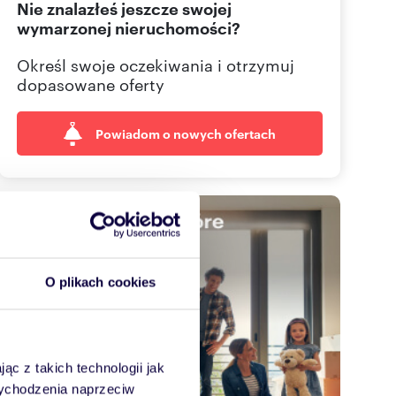
Nie znalazłeś jeszcze swojej
665 00
Pokaż telefon
wymarzonej nieruchomości?
695 00
Pokaż telefon
Określ swoje oczekiwania i otrzymuj
dopasowane oferty
Powiadom o nowych ofertach
O plikach cookies
ąc z takich technologii jak
 wychodzenia naprzeciw