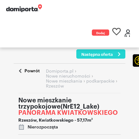
Dodaj
ogłoszenie
Następna oferta
Powrót
›
Domiporta.pl
›
Nowe nieruchomości
›
›
Nowe mieszkania
podkarpackie
Rzeszów
Nowe mieszkanie
trzypokojowe(NrE12_Lake)
PANORAMA KWIATKOWSKIEGO
Rzeszów
,
Kwiatkowskiego
- 57,17m
2
Nierozpoczęta