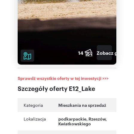
14
Zobacz galerię
Sprawdź wszystkie oferty w tej inwestycji >>>
Szczegóły oferty E12_Lake
Kategoria
Mieszkania na sprzedaż
Lokalizacja
podkarpackie
,
Rzeszów
,
Kwiatkowskiego