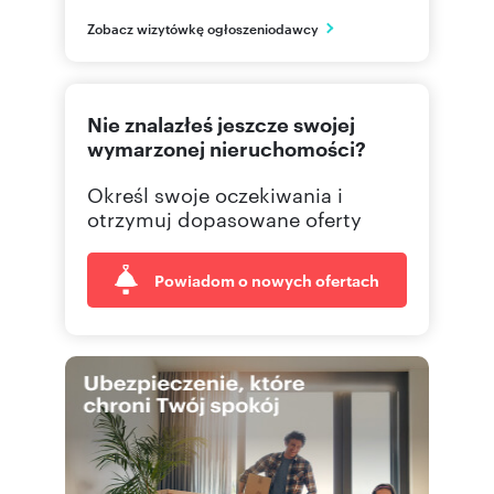
Rzeszów
Zobacz wizytówkę ogłoszeniodawcy
podkarpackie
577 51
Pokaż telefon
Nie znalazłeś jeszcze swojej
665 00
Pokaż telefon
wymarzonej nieruchomości?
Określ swoje oczekiwania i
695 00
Pokaż telefon
otrzymuj dopasowane oferty
Powiadom o nowych ofertach