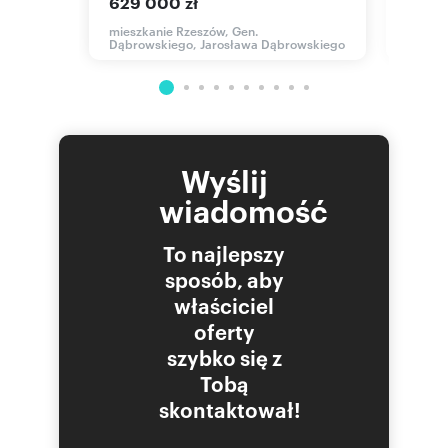
629 000 zł
mieszk
Senato
mieszkanie Rzeszów, Gen.
Dąbrowskiego, Jarosława Dąbrowskiego
Wyślij
wiadomość
To najlepszy
sposób, aby
właściciel
oferty
szybko się z
Tobą
skontaktował!