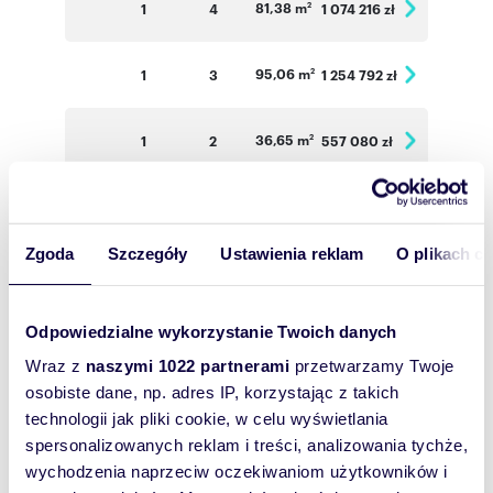
81,38 m
1
4
1 074 216 zł
2
95,06 m
1
3
1 254 792 zł
2
36,65 m
1
2
557 080 zł
2
49,85 m
1
2
643 065 zł
2
Zgoda
Szczegóły
Ustawienia reklam
O plikach c
34,47 m
2
2
530 838 zł
2
Odpowiedzialne wykorzystanie Twoich danych
33,86 m
2
2
5 021 444 zł
2
Wraz z
naszymi 1022 partnerami
przetwarzamy Twoje
osobiste dane, np. adres IP, korzystając z takich
34,52 m
2
2
531 608 zł
2
technologii jak pliki cookie, w celu wyświetlania
spersonalizowanych reklam i treści, analizowania tychże,
66,83 m
2
3
935 620 zł
wychodzenia naprzeciw oczekiwaniom użytkowników i
2