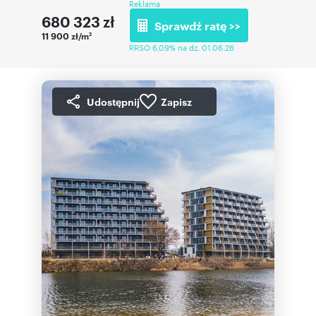
Reklama
680 323
zł
Sprawdź ratę >>
11 900 zł/m
2
RRSO 6,09% na dz. 01.06.26
Udostępnij
Zapisz