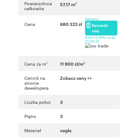
Powierzchnia
57,17 m
2
całkowita
Reklama
Cena
680 323 zł
Sprawdź
ratę
RSSO 6,09% na dz.
01.06.26
Cena za m
11 900 zł/m
2
2
Cennik na
Zobacz ceny >>
stronie
dewelopera
Liczba pokoi
3
Piętro
3
Materiał
cegła