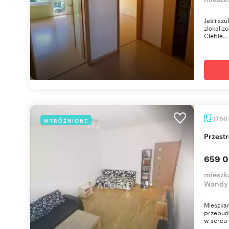
Jeśli sz
zlokaliz
Ciebie...
37,50
WYRÓŻNIONE
Przes
659 0
mieszk
Wandy
Mieszkan
przebud
w sercu 