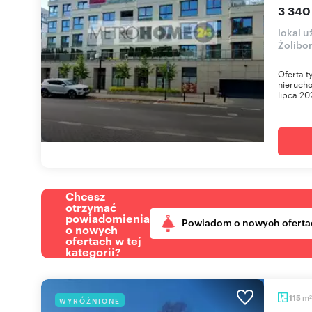
3 340
lokal 
Żolibor
Oferta t
nieruch
lipca 20
Chcesz
otrzymać
powiadomienia
Powiadom o nowych oferta
o nowych
ofertach w tej
kategorii?
m
115
WYRÓŻNIONE
2