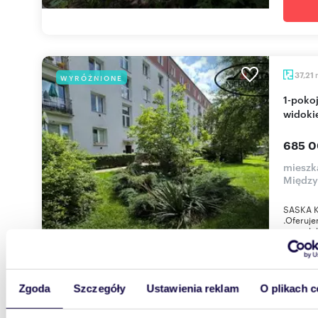
37,21
WYRÓŻNIONE
1-pokojowe mieszkanie 37 m² z balkonem i
widoki
685 0
mieszk
Międz
SASKA K
.Oferuj
super lok
Zgoda
Szczegóły
Ustawienia reklam
O plikach c