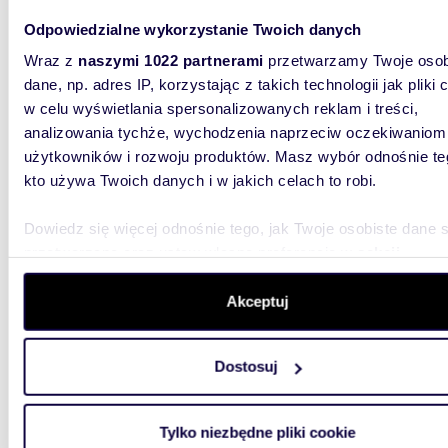
Odpowiedzialne wykorzystanie Twoich danych
m
29
WYRÓŻNIONE
2
Wraz z
naszymi 1022 partnerami
przetwarzamy Twoje osob
Przestronne 1-pokojowe mieszkanie 29 m² w
dane, np. adres IP, korzystając z takich technologii jak pliki 
Włocha
w celu wyświetlania spersonalizowanych reklam i treści,
analizowania tychże, wychodzenia naprzeciw oczekiwaniom
560 0
użytkowników i rozwoju produktów. Masz wybór odnośnie te
mieszk
kto używa Twoich danych i w jakich celach to robi.
Włochy, 
do sprze
Dowiedz się więcej odnośnie tego, jak Twoje osobiste dane 
SIERPNIA
przetwarzane oraz ustaw własne preferencje w
sekcji
szczegółów
. W Deklaracji plików cookie możesz zmienić lu
wycofać swoją zgodę w dowolnej chwili.
Akceptuj
Wykorzystujemy pliki cookie do spersonalizowania treści i r
Dostosuj
aby oferować funkcje społecznościowe i analizować ruch w 
witrynie. Informacje o tym, jak korzystasz z naszej witryny,
1100
WYRÓŻNIONE
udostępniamy partnerom społecznościowym, reklamowym i
Tylko niezbędne pliki cookie
Działka 1,1 ha z stawem, przyrodą i ciszą -
analitycznym. Partnerzy mogą połączyć te informacje z inn