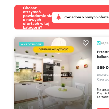
Chcesz
otrzymać
powiadomienia
Powiadom o nowych oferta
o nowych
ofertach w tej
kategorii?
69,69
WYRÓŻNIONE
Przestronne 3-pokojowe mieszkanie 70 m² z
balkon
869 0
mieszk
Czerwo
Na sprze
Prądnik 
sprzedaż