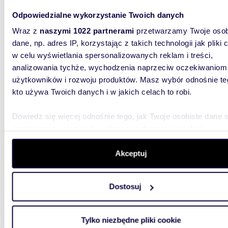
Odpowiedzialne wykorzystanie Twoich danych
m
572
WYRÓŻNIONE
Wraz z
naszymi 1022 partnerami
przetwarzamy Twoje osob
Nowoczesny lokal biurowy 572 m² w Pionkach -
dane, np. adres IP, korzystając z takich technologii jak pliki 
poleca
w celu wyświetlania spersonalizowanych reklam i treści,
analizowania tychże, wychodzenia naprzeciw oczekiwaniom
415 0
użytkowników i rozwoju produktów. Masz wybór odnośnie te
lokal u
kto używa Twoich danych i w jakich celach to robi.
Nierucho
miasta: 
Dowiedz się więcej odnośnie tego, jak Twoje osobiste dane 
usług, -
przetwarzane oraz ustaw własne preferencje w
sekcji
szczegółów
. W Deklaracji plików cookie możesz zmienić lu
wycofać swoją zgodę w dowolnej chwili.
Akceptuj
Wykorzystujemy pliki cookie do spersonalizowania treści i r
Dostosuj
aby oferować funkcje społecznościowe i analizować ruch w 
witrynie. Informacje o tym, jak korzystasz z naszej witryny,
m
956
WYRÓŻNIONE
udostępniamy partnerom społecznościowym, reklamowym i
Tylko niezbędne pliki cookie
Nowoczesny obiekt biurowo-usługowy w
analitycznym. Partnerzy mogą połączyć te informacje z inn