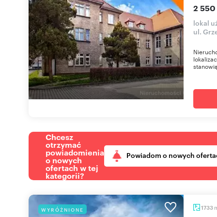
2 550
lokal u
ul. Gr
Nieruch
lokaliza
stanowią
Chcesz
otrzymać
powiadomienia
Powiadom o nowych oferta
o nowych
ofertach w tej
kategorii?
1733
WYRÓŻNIONE