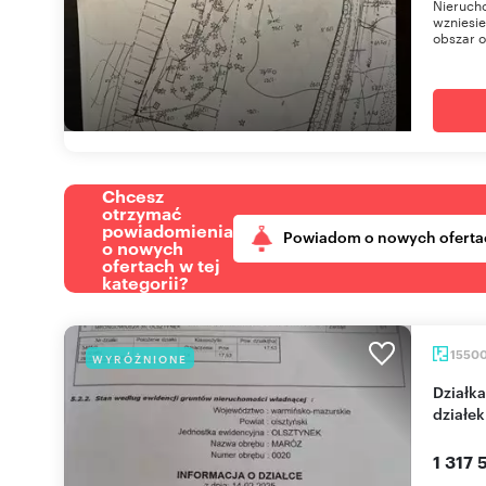
Nieruch
wzniesie
obszar o
Chcesz
otrzymać
powiadomienia
Powiadom o nowych oferta
o nowych
ofertach w tej
kategorii?
1550
WYRÓŻNIONE
Działka z lasem, rzeką i możliwością podziału na 7
działek
1 317 