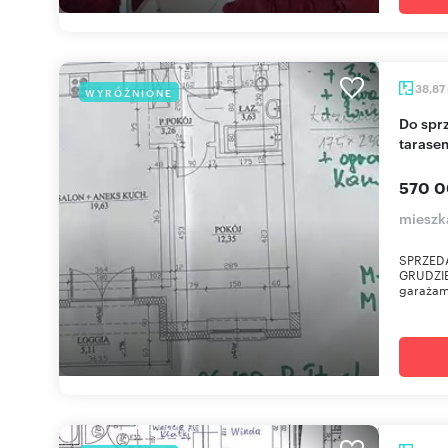
38,87
WYRÓŻNIONE
Do sprzedania nowoczesne mieszkania z dużym
tarase
570 0
mieszk
SPRZED
GRUDZIE
garażami