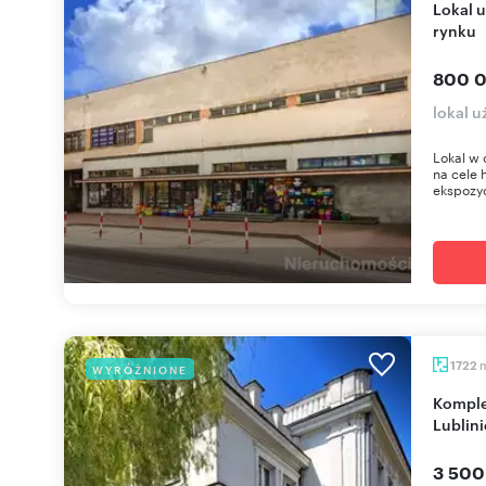
Lokal użytkowy 773 m² w centrum Lipska, blisko
rynku
800 0
lokal u
Lokal w 
na cele 
ekspozyc
1722
WYRÓŻNIONE
Kompleks biurowo-magazynowy 3134 m² w
Lublini
3 500