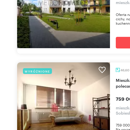
mieszk
Oferta n
cichy, 
kuchenne
46,60
WYRÓŻNIONE
Mieszkanie 46,6 m² na Mokotowie, do remontu -
poleca
759 0
mieszk
Sobies
759 000 
Na sprze