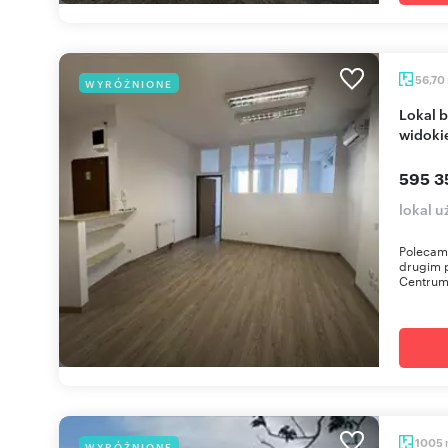
56,70
WYRÓŻNIONE
Lokal biurowy z klimatyzacją i zielonym
widoki
595 3
lokal 
Polecam 
drugim 
Centrum 
1005
WYRÓŻNIONE