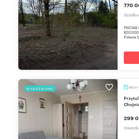
770 0
działka
PNOWA N
820.000
Polesie 
m
48
WYRÓŻNIONE
2
Przytulne 3-pokojowe mieszkanie 48 m² w
Chojni
299 0
mieszk