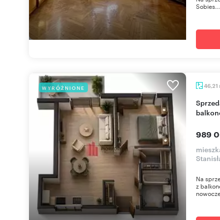
Sobies..
46,21
WYRÓŻNIONE
Sprzedam 2-pokojowe mieszkanie 46 m² z
balkon
989 0
mieszk
Stanis
Na sprze
z balkon
nowoczes