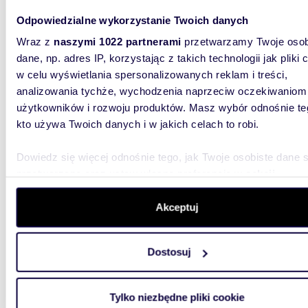
90,60
WYRÓŻNIONE
Odpowiedzialne wykorzystanie Twoich danych
Dwupoziomowe 4-pokoje z windą i dużym
Wraz z
naszymi 1022 partnerami
przetwarzamy Twoje osob
podda
dane, np. adres IP, korzystając z takich technologii jak pliki 
w celu wyświetlania spersonalizowanych reklam i treści,
987 0
analizowania tychże, wychodzenia naprzeciw oczekiwaniom
mieszk
użytkowników i rozwoju produktów. Masz wybór odnośnie te
Książk
kto używa Twoich danych i w jakich celach to robi.
Mieszkan
stanowi
Dowiedz się więcej odnośnie tego, jak Twoje osobiste dane 
warszaws
przetwarzane oraz ustaw własne preferencje w
sekcji
szczegółów
. W Deklaracji plików cookie możesz zmienić lu
wycofać swoją zgodę w dowolnej chwili.
Akceptuj
Wykorzystujemy pliki cookie do spersonalizowania treści i r
Dostosuj
aby oferować funkcje społecznościowe i analizować ruch w 
witrynie. Informacje o tym, jak korzystasz z naszej witryny,
89,90
WYRÓŻNIONE
udostępniamy partnerom społecznościowym, reklamowym i
Tylko niezbędne pliki cookie
Przestronne 90m² z ogródkiem i garażem w
analitycznym. Partnerzy mogą połączyć te informacje z inn