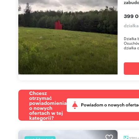
zabud
399 0
działk
Działka
Osuchów
działka 
Chcesz
otrzymać
powiadomienia
Powiadom o nowych oferta
o nowych
ofertach w tej
kategorii?
3701