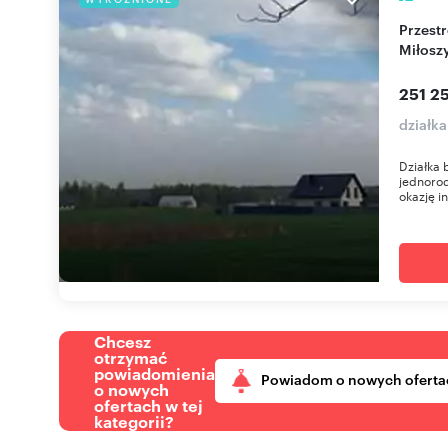
Przestronna działka 1005 m² w leśnym otoczeniu
Miłosz
251 25
działka
Działka
jednorod
okazję i
Chcesz
otrzymać
powiadomienia
Powiadom o nowych oferta
o nowych
ofertach w tej
kategorii?