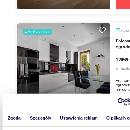
89,48
WYRÓŻNIONE
Polecam! Premium 3-pokojowe mieszkanie z
ogrode
1 399
mieszk
Apartame
ogródek 
nierucho
Zgoda
Szczegóły
Ustawienia reklam
O plikach c