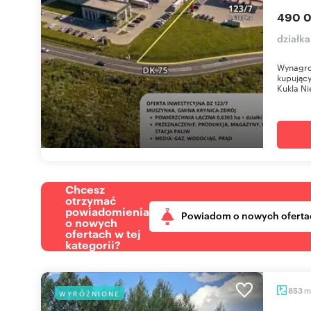
490 0
działk
Wynagro
kupujący
Kukla Ni
Chcesz
otrzymać
powiadomienia
Powiadom o nowych oferta
o nowych
ofertach w tej
kategorii?
m
853
WYRÓŻNIONE