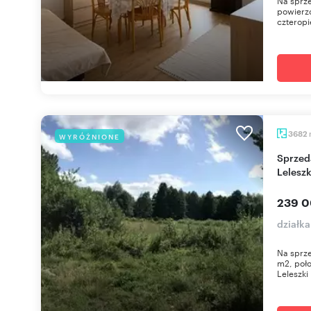
Na sprze
powierzc
czterop
3682
WYRÓŻNIONE
Sprzedam działkę 3682 m² w malowniczych
Lelesz
239 0
działka
Na sprze
m2, poło
Leleszki