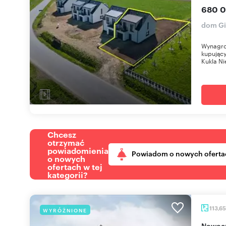
680 0
dom Gi
Wynagro
kupujący
Kukla Ni
Chcesz
otrzymać
powiadomienia
Powiadom o nowych oferta
o nowych
ofertach w tej
kategorii?
113,6
WYRÓŻNIONE
Nowoczesny dom w Niezdowie z dużą działką i