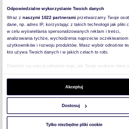
Duża działka 5893 m² w Porębie Wielkiej (budowa
Odpowiedzialne wykorzystanie Twoich danych
domu)
Wraz z
naszymi 1022 partnerami
przetwarzamy Twoje osob
369 0
dane, np. adres IP, korzystając z takich technologii jak pliki 
w celu wyświetlania spersonalizowanych reklam i treści,
działk
analizowania tychże, wychodzenia naprzeciw oczekiwaniom
użytkowników i rozwoju produktów. Masz wybór odnośnie te
Wynagro
Kupujący
kto używa Twoich danych i w jakich celach to robi.
Kukla N
Dowiedz się więcej odnośnie tego, jak Twoje osobiste dane 
przetwarzane oraz ustaw własne preferencje w
sekcji
szczegółów
. W Deklaracji plików cookie możesz zmienić lu
wycofać swoją zgodę w dowolnej chwili.
Akceptuj
Wykorzystujemy pliki cookie do spersonalizowania treści i r
2140
WYRÓŻNIONE
Dostosuj
aby oferować funkcje społecznościowe i analizować ruch w 
Na sprzedaż działka inwestycyjno-usługowa 2,14
witrynie. Informacje o tym, jak korzystasz z naszej witryny,
ha prz
udostępniamy partnerom społecznościowym, reklamowym i
Tylko niezbędne pliki cookie
analitycznym. Partnerzy mogą połączyć te informacje z inn