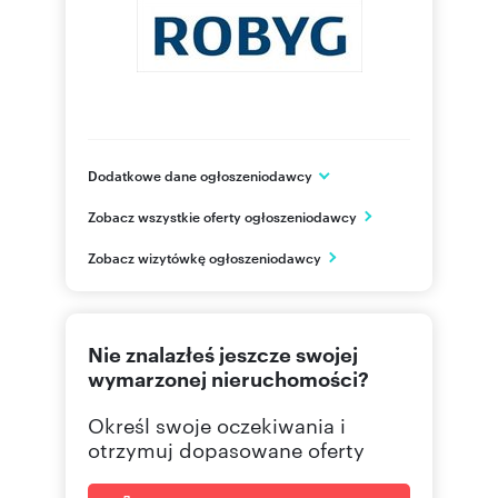
Dodatkowe dane ogłoszeniodawcy
Grupa ROBYG
Zobacz wszystkie oferty ogłoszeniodawcy
Al. Rzeczypospolitej 1
Warszawa
Zobacz wizytówkę ogłoszeniodawcy
mazowieckie
(22) 4
Pokaż telefon
Nie znalazłeś jeszcze swojej
(22) 4
Pokaż fax
wymarzonej nieruchomości?
Określ swoje oczekiwania i
otrzymuj dopasowane oferty