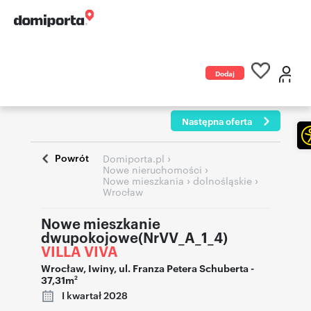
Dodaj
ogłoszenie
Następna oferta
Powrót
›
Domiporta.pl
›
Nowe nieruchomości
›
›
Nowe mieszkania
dolnośląskie
Wrocław
Nowe mieszkanie
dwupokojowe(NrVV_A_1_4)
VILLA VIVA
Wrocław
,
Iwiny
,
ul. Franza Petera Schuberta
-
37,31m
2
I kwartał 2028