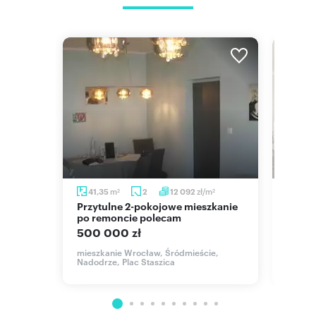
m
zł/m
41,35
2
12 092
40
2
2
Przytulne 2-pokojowe mieszkanie
Dwupokojowe mieszkanie z
aszam
po remoncie polecam
oddzi
500 000 zł
535 
ie,
mieszkanie Wrocław, Śródmieście,
mieszka
Nadodrze, Plac Staszica
Rados