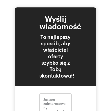
Wyślij
wiadomość
To najlepszy
sposób, aby
właściciel
oferty
szybko się z
Tobą
skontaktował!