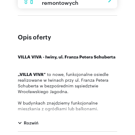
remontowych
Opis oferty
VILLA VIVA - Iwiny, ul. Franza Petera Schuberta
„VILLA VIVA”
to nowe, funkcjonalne osiedle
realizowane w Iwinach przy ul. Franza Petera
Schuberta w bezpośrednim sąsiedztwie
Wrocławskiego Jagodna.
W budynkach znajdziemy funkcjonalne
mieszkania z ogródkami lub balkonami.
Inwestycja połączy w sobie bezpośrednie
sąsiedztwo terenów zielonych oraz doskonałą
Rozwiń
komunikację z centrum miasta którą umożliwia
linia kolejowa IWINY.