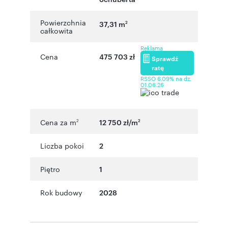
Powierzchnia
37,31 m
2
całkowita
Reklama
Cena
475 703 zł
Sprawdź
ratę
RSSO 6,09% na dz.
01.06.26
Cena za m
12 750 zł/m
2
2
Liczba pokoi
2
Piętro
1
Rok budowy
2028