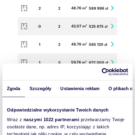
48,76 m
2
2
589 996 zł
2
42,07 m
0
2
525 875 zł
2
48,76 m
1
2
585 120 zł
2
59,76 m
1
3
672 300 zł
2
56,80 m
1
3
639 000 zł
2
Zgoda
Szczegóły
Ustawienia reklam
O plikach c
37,31 m
1
2
475 703 zł
2
Odpowiedzialne wykorzystanie Twoich danych
48,76 m
2
2
589 996 zł
2
Wraz z
naszymi 1022 partnerami
przetwarzamy Twoje
osobiste dane, np. adres IP, korzystając z takich
technologii jak pliki cookie, w celu wyświetlania
59,76 m
2
3
678 276 zł
2