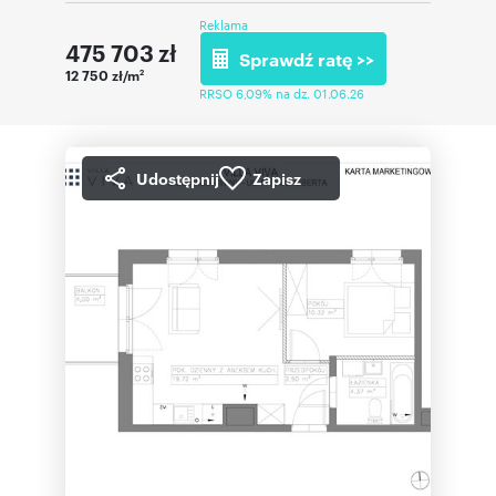
Reklama
475 703
zł
Sprawdź ratę >>
12 750 zł/m
2
RRSO 6,09% na dz. 01.06.26
Udostępnij
Zapisz