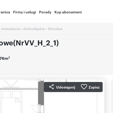
ranica
Firmy i usługi
Porady
Kup abonament
›
›
 mieszkania
dolnośląskie
Wrocław
owe(NrVV_H_2_1)
2
,76m
Udostępnij
Zapisz