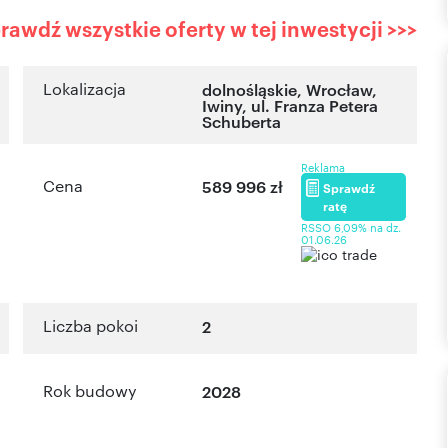
rawdź wszystkie oferty w tej inwestycji >>>
Lokalizacja
dolnośląskie
,
Wrocław
,
Iwiny
,
ul. Franza Petera
Schuberta
Reklama
Cena
589 996 zł
Sprawdź
ratę
RSSO 6,09% na dz.
01.06.26
Liczba pokoi
2
Rok budowy
2028