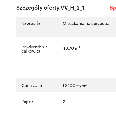
Szczegóły oferty VV_H_2_1
Sp
Kategoria
Mieszkania na sprzedaż
Powierzchnia
2
48,76 m
całkowita
2
2
Cena za m
12 100 zł/m
Piętro
2