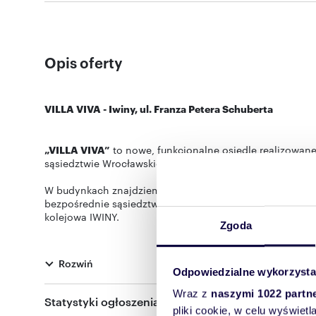
Opis oferty
VILLA VIVA - Iwiny, ul. Franza Petera Schuberta
„VILLA VIVA”
to nowe, funkcjonalne osiedle realizowane
sąsiedztwie Wrocławskiego Jagodna.
W budynkach znajdziemy funkcjonalne mieszkania z ogró
bezpośrednie sąsiedztwo terenów zielonych oraz doskona
kolejowa IWINY.
Zgoda
Niedaleko inwestycji znajdziemy Park Brochowski który
Przystanki autobusowe i ścieżki rowerowe przy ul. Bufor
Rozwiń
Odpowiedzialne wykorzysta
Świetnie rozwinięta infrastruktura okolicy gwarantuje s
Wraz z
naszymi 1022 partn
oddamy funkcjonalnie zaprojektowane części wspólne, na
Statystyki ogłoszenia:
postojowe oraz miejsca przeznaczone do ładowania sam
pliki cookie, w celu wyświet