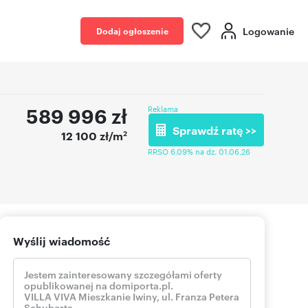
Logowanie
Dodaj ogłoszenie
589 996
zł
Reklama
Sprawdź ratę >>
2
12 100 zł/m
RRSO 6,09% na dz. 01.06.26
Wyślij wiadomość