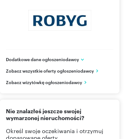
Dodatkowe dane ogłoszeniodawcy
Grupa ROBYG
Zobacz wszystkie oferty ogłoszeniodawcy
Al. Rzeczypospolitej 1
Warszawa
mazowieckie
Zobacz wizytówkę ogłoszeniodawcy
(22) 4
Pokaż telefon
Nie znalazłeś jeszcze swojej
(22) 4
Pokaż fax
wymarzonej nieruchomości?
Określ swoje oczekiwania i otrzymuj
dopasowane oferty