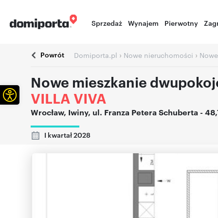
Sprzedaż
Wynajem
Pierwotny
Zag
Powrót
›
›
Domiporta.pl
Nowe nieruchomości
Nowe
Nowe mieszkanie dwupokoj
Otwórz pasek narzędzi
VILLA VIVA
Wrocław
,
Iwiny
,
ul. Franza Petera Schuberta
- 48
I kwartał 2028