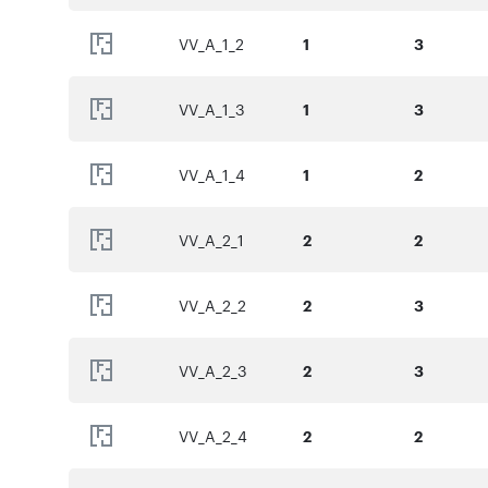
Miejsce postojowe naziemne: 18 000 zł
VV_A_1_2
1
3
Komórki lokatorskie: 5 000 zł/m2
Jednoślady/Pomieszczenia rowerowe: 4 000 zł/m2
VV_A_1_3
1
3
VV_A_1_4
1
2
Numer oferty: VV_H_2_1
VV_A_2_1
2
2
VV_A_2_2
2
3
VV_A_2_3
2
3
VV_A_2_4
2
2