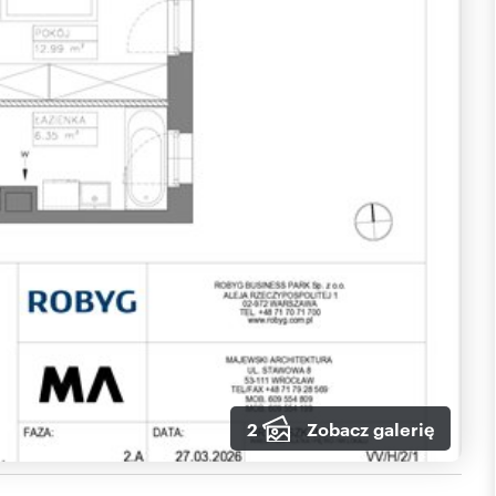
2
Zobacz galerię