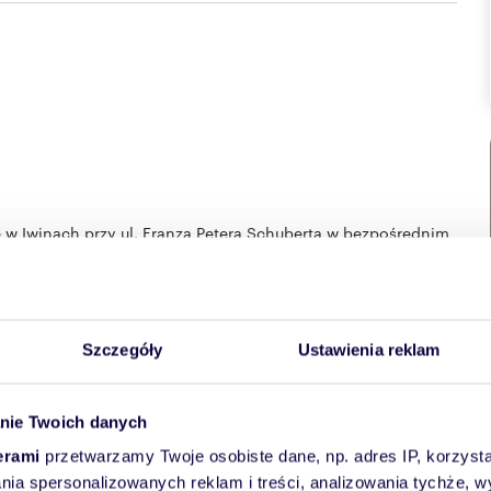
 w Iwinach przy ul. Franza Petera Schuberta w bezpośrednim
dkami lub balkonami. Inwestycja połączy w sobie
łą komunikację z centrum miasta którą umożliwia linia
Szczegóły
Ustawienia reklam
 umili weekendowy wypoczynek na świeżym powietrzu.
owej ułatwią dotarcie w dowolny zakątek miasta.
nie Twoich danych
zeroką dostępność sklepów i usług. Do dyspozycji mieszkańców
erami
przetwarzamy Twoje osobiste dane, np. adres IP, korzystaj
 których przewidziane zostały stojaki rowerowe, miejsca
ochodów elektrycznych, przyczyniając się tym samym do
lania spersonalizowanych reklam i treści, analizowania tychże,