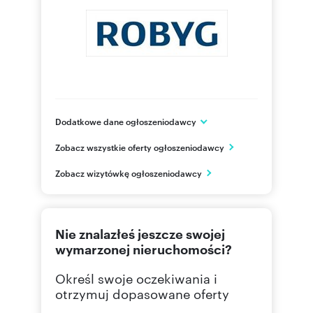
Dodatkowe dane ogłoszeniodawcy
Grupa ROBYG
Zobacz wszystkie oferty ogłoszeniodawcy
Al. Rzeczypospolitej 1
Warszawa
Zobacz wizytówkę ogłoszeniodawcy
mazowieckie
(22) 4
Pokaż telefon
Nie znalazłeś jeszcze swojej
(22) 4
Pokaż fax
wymarzonej nieruchomości?
Określ swoje oczekiwania i
otrzymuj dopasowane oferty