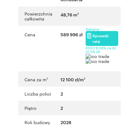
Powierzchnia
48,76 m
2
całkowita
Reklama
Cena
589 996 zł
Sprawdź
ratę
RSSO 6,09% na dz.
01.06.26
Cena za m
12 100 zł/m
2
2
Liczba pokoi
2
Piętro
2
Rok budowy
2028