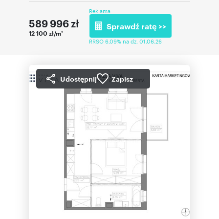
Reklama
589 996
zł
Sprawdź ratę >>
12 100 zł/m
2
RRSO 6,09% na dz. 01.06.26
Udostępnij
Zapisz