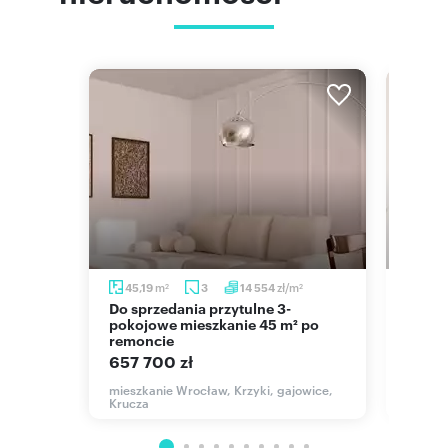
m
m
zł/m
45,19
3
14 554
46,
2
2
2
Do sprzedania przytulne 3-
Przestronne 3-pokoje w kamienicy
yzacją.
pokojowe mieszkanie 45 m² po
z 1880
remoncie
556 
657 700 zł
e, Ołbin
mieszk
Oławski
mieszkanie Wrocław, Krzyki, gajowice,
Krucza