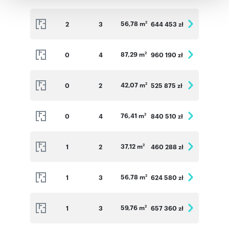
korzystania z ich usług.
56,78 m
2
3
644 453 zł
2
87,29 m
0
4
960 190 zł
2
42,07 m
0
2
525 875 zł
2
76,41 m
0
4
840 510 zł
2
37,12 m
1
2
460 288 zł
2
56,78 m
1
3
624 580 zł
2
59,76 m
1
3
657 360 zł
2