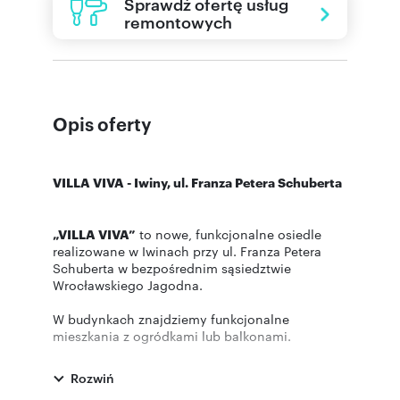
Sprawdź ofertę usług
remontowych
Opis oferty
VILLA VIVA - Iwiny, ul. Franza Petera Schuberta
„VILLA VIVA”
to nowe, funkcjonalne osiedle
realizowane w Iwinach przy ul. Franza Petera
Schuberta w bezpośrednim sąsiedztwie
Wrocławskiego Jagodna.
W budynkach znajdziemy funkcjonalne
mieszkania z ogródkami lub balkonami.
Inwestycja połączy w sobie bezpośrednie
sąsiedztwo terenów zielonych oraz doskonałą
Rozwiń
komunikację z centrum miasta którą umożliwia