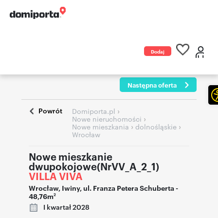
Dodaj
ogłoszenie
Następna oferta
Powrót
›
Domiporta.pl
›
Nowe nieruchomości
›
›
Nowe mieszkania
dolnośląskie
Wrocław
Nowe mieszkanie
dwupokojowe(NrVV_A_2_1)
VILLA VIVA
Wrocław
,
Iwiny
,
ul. Franza Petera Schuberta
-
48,76m
2
I kwartał 2028