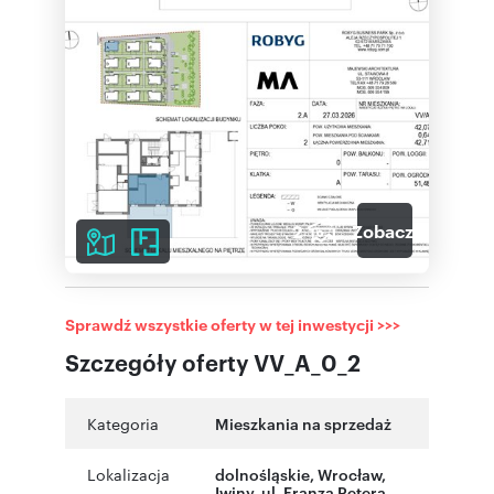
2
Zobacz galerię
Sprawdź wszystkie oferty w tej inwestycji >>>
Szczegóły oferty VV_A_0_2
Kategoria
Mieszkania na sprzedaż
Lokalizacja
dolnośląskie
,
Wrocław
,
Iwiny
,
ul. Franza Petera