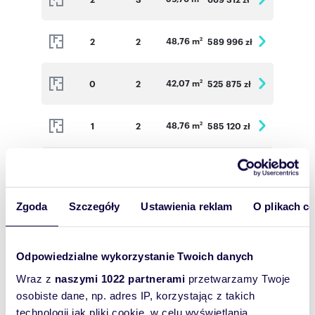
48,76 m
2
2
589 996 zł
2
42,07 m
0
2
525 875 zł
2
48,76 m
1
2
585 120 zł
2
59,76 m
1
3
672 300 zł
2
Zgoda
Szczegóły
Ustawienia reklam
O plikach c
56,80 m
1
3
639 000 zł
2
37,31 m
1
2
475 703 zł
2
Odpowiedzialne wykorzystanie Twoich danych
Wraz z
naszymi 1022 partnerami
przetwarzamy Twoje
48,76 m
2
2
589 996 zł
osobiste dane, np. adres IP, korzystając z takich
2
technologii jak pliki cookie, w celu wyświetlania