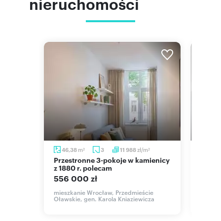
nieruchomości
m
m
zł/m
m
46,38
3
11 988
39
2
2
2
Przestronne 3-pokoje w kamienicy
Przestronne 39 m² z windą i
 m² z
z 1880 r. polecam
zamkn
556 000 zł
525 
mieszkanie Wrocław, Przedmieście
mieszk
Oławskie, gen. Karola Kniaziewicza
Tadeusz
Jagodno,