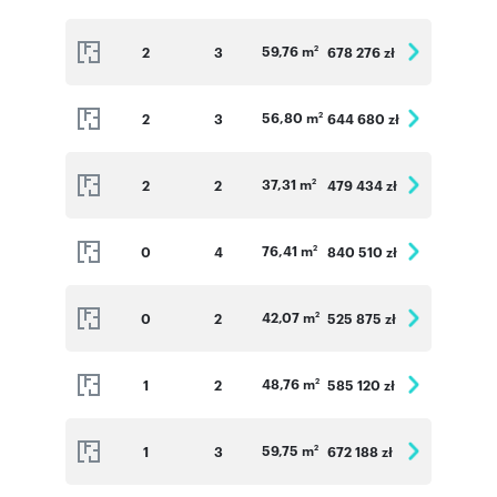
mieszkaniach na parterze zamontujemy rolety
zewnętrzne przeciwsłoneczne sterowane
59,76 m
2
3
678 276 zł
2
elektrycznie.
56,80 m
2
3
644 680 zł
2
Informacje dodatkowe ( Szczegółowe
informacje dostępne w Biurze Sprzedaży ):
37,31 m
2
2
479 434 zł
Miejsce postojowe w hali garażowej: 35 000 zł
2
Miejsce postojowe naziemne: 18 000 zł
76,41 m
0
4
840 510 zł
2
Komórki lokatorskie: 5 000 zł/m2
Jednoślady/Pomieszczenia rowerowe: 4 000
42,07 m
0
2
525 875 zł
2
zł/m2
48,76 m
1
2
585 120 zł
2
Numer oferty: VV_A_0_2
59,75 m
1
3
672 188 zł
2