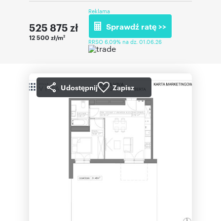
Reklama
525 875
zł
Sprawdź ratę >>
12 500 zł/m
2
RRSO 6,09% na dz. 01.06.26
Udostępnij
Zapisz