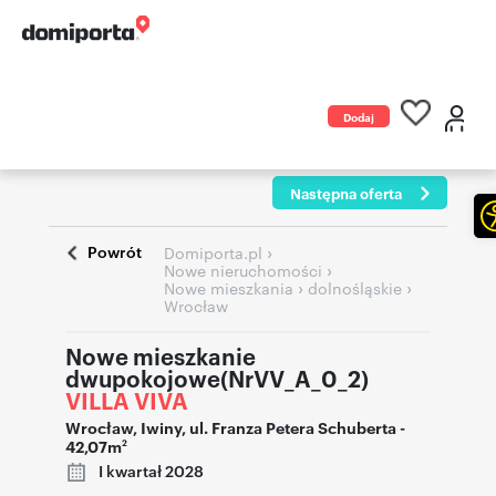
Dodaj
ogłoszenie
Następna oferta
Powrót
›
Domiporta.pl
›
Nowe nieruchomości
›
›
Nowe mieszkania
dolnośląskie
Wrocław
Nowe mieszkanie
dwupokojowe(NrVV_A_0_2)
VILLA VIVA
Wrocław
,
Iwiny
,
ul. Franza Petera Schuberta
-
42,07m
2
I kwartał 2028