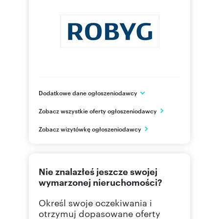
Dodatkowe dane ogłoszeniodawcy
Grupa ROBYG
Zobacz wszystkie oferty ogłoszeniodawcy
Al. Rzeczypospolitej 1
Warszawa
Zobacz wizytówkę ogłoszeniodawcy
mazowieckie
(22) 4
Pokaż telefon
Nie znalazłeś jeszcze swojej
(22) 4
Pokaż fax
wymarzonej nieruchomości?
Określ swoje oczekiwania i
otrzymuj dopasowane oferty