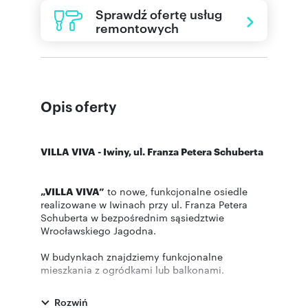
Sprawdź ofertę usług
remontowych
Opis oferty
VILLA VIVA - Iwiny, ul. Franza Petera Schuberta
„VILLA VIVA”
to nowe, funkcjonalne osiedle
realizowane w Iwinach przy ul. Franza Petera
Schuberta w bezpośrednim sąsiedztwie
Wrocławskiego Jagodna.
W budynkach znajdziemy funkcjonalne
mieszkania z ogródkami lub balkonami.
Inwestycja połączy w sobie bezpośrednie
sąsiedztwo terenów zielonych oraz doskonałą
Rozwiń