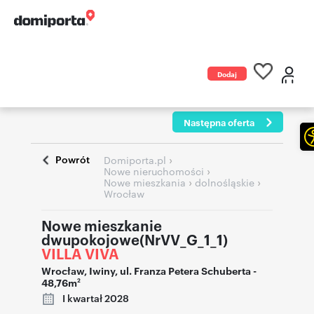
Dodaj
ogłoszenie
Następna oferta
Powrót
›
Domiporta.pl
›
Nowe nieruchomości
›
›
Nowe mieszkania
dolnośląskie
Wrocław
Nowe mieszkanie
dwupokojowe(NrVV_G_1_1)
VILLA VIVA
Wrocław
,
Iwiny
,
ul. Franza Petera Schuberta
-
48,76m
2
I kwartał 2028