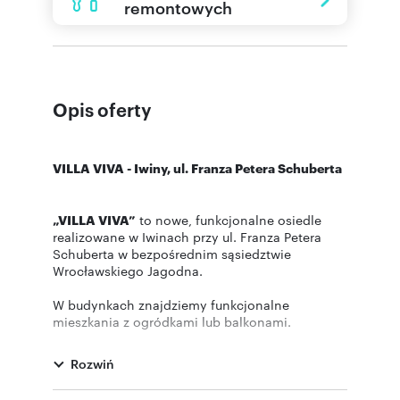
remontowych
Opis oferty
VILLA VIVA - Iwiny, ul. Franza Petera Schuberta
„VILLA VIVA”
to nowe, funkcjonalne osiedle
realizowane w Iwinach przy ul. Franza Petera
Schuberta w bezpośrednim sąsiedztwie
Wrocławskiego Jagodna.
W budynkach znajdziemy funkcjonalne
mieszkania z ogródkami lub balkonami.
Inwestycja połączy w sobie bezpośrednie
sąsiedztwo terenów zielonych oraz doskonałą
Rozwiń
komunikację z centrum miasta którą umożliwia
linia kolejowa IWINY.