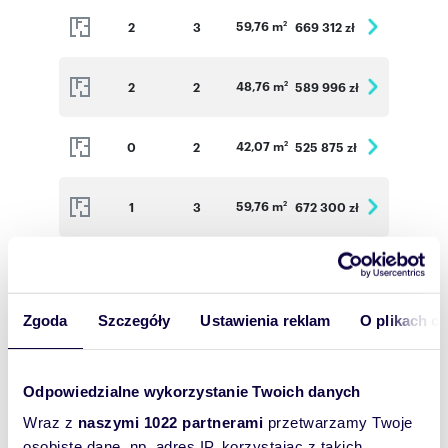
59,76 m
2
3
669 312 zł
2
48,76 m
2
2
589 996 zł
2
42,07 m
0
2
525 875 zł
2
59,76 m
1
3
672 300 zł
2
56,80 m
1
3
639 000 zł
2
Zgoda
Szczegóły
Ustawienia reklam
O plikach c
37,31 m
1
2
475 703 zł
2
48,76 m
2
2
589 996 zł
2
Odpowiedzialne wykorzystanie Twoich danych
Wraz z
naszymi 1022 partnerami
przetwarzamy Twoje
59,76 m
2
3
678 276 zł
osobiste dane, np. adres IP, korzystając z takich
2