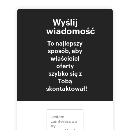
Wyślij
wiadomość
To najlepszy
sposób, aby
właściciel
oferty
szybko się z
Tobą
skontaktował!