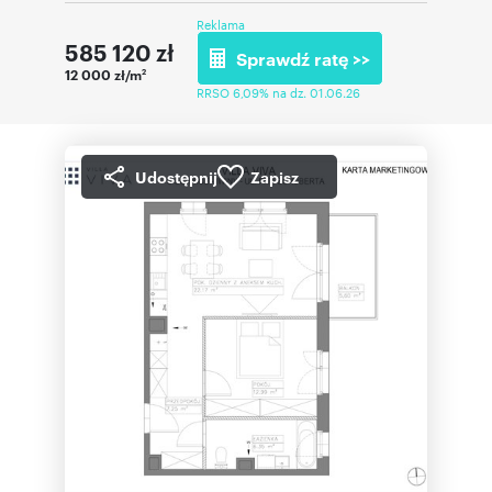
Reklama
585 120
zł
Sprawdź ratę >>
12 000 zł/m
2
RRSO 6,09% na dz. 01.06.26
Udostępnij
Zapisz