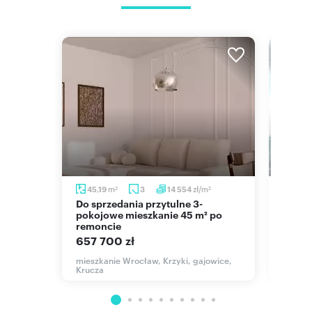
m
zł/m
45,19
3
14 554
53,7
2
2
Do sprzedania przytulne 3-
Na sprzedaż słoneczne 54 m² z
nogaju
pokojowe mieszkanie 45 m² po
prywa
remoncie
Kłoko
657 700 zł
569 
awa
mieszkanie Wrocław, Krzyki, gajowice,
mieszk
Krucza
Jana P