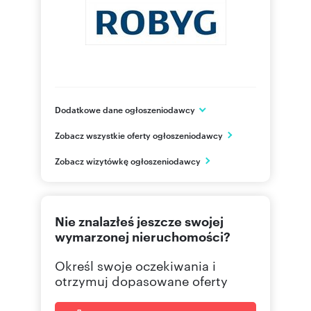
Dodatkowe dane ogłoszeniodawcy
Grupa ROBYG
Zobacz wszystkie oferty ogłoszeniodawcy
Al. Rzeczypospolitej 1
Warszawa
Zobacz wizytówkę ogłoszeniodawcy
mazowieckie
(22) 4
Pokaż telefon
Nie znalazłeś jeszcze swojej
(22) 4
Pokaż fax
wymarzonej nieruchomości?
Określ swoje oczekiwania i
otrzymuj dopasowane oferty