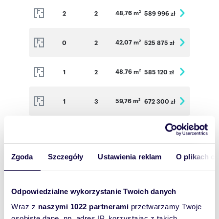
48,76 m
2
2
589 996 zł
2
42,07 m
0
2
525 875 zł
2
48,76 m
1
2
585 120 zł
2
59,76 m
1
3
672 300 zł
2
56,80 m
1
3
639 000 zł
2
Zgoda
Szczegóły
Ustawienia reklam
O plikach c
37,31 m
1
2
475 703 zł
2
48,76 m
2
2
589 996 zł
2
Odpowiedzialne wykorzystanie Twoich danych
Wraz z
naszymi 1022 partnerami
przetwarzamy Twoje
59,76 m
2
3
678 276 zł
osobiste dane, np. adres IP, korzystając z takich
2