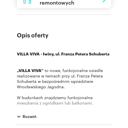
remontowych
Opis oferty
VILLA VIVA - Iwiny, ul. Franza Petera Schuberta
„VILLA VIVA”
to nowe, funkcjonalne osiedle
realizowane w Iwinach przy ul. Franza Petera
Schuberta w bezpośrednim sąsiedztwie
Wrocławskiego Jagodna.
W budynkach znajdziemy funkcjonalne
mieszkania z ogródkami lub balkonami.
Inwestycja połączy w sobie bezpośrednie
sąsiedztwo terenów zielonych oraz doskonałą
Rozwiń
komunikację z centrum miasta którą umożliwia
linia kolejowa IWINY.