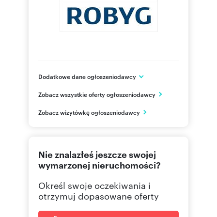
Dodatkowe dane ogłoszeniodawcy
Grupa ROBYG
Zobacz wszystkie oferty ogłoszeniodawcy
Al. Rzeczypospolitej 1
Warszawa
Zobacz wizytówkę ogłoszeniodawcy
mazowieckie
(22) 4
Pokaż telefon
Nie znalazłeś jeszcze swojej
(22) 4
Pokaż fax
wymarzonej nieruchomości?
Określ swoje oczekiwania i
otrzymuj dopasowane oferty