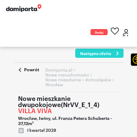
Dodaj
ogłoszenie
Następna oferta
Powrót
›
Domiporta.pl
›
Nowe nieruchomości
›
›
Nowe mieszkania
dolnośląskie
Wrocław
Nowe mieszkanie
dwupokojowe(NrVV_E_1_4)
VILLA VIVA
Wrocław
,
Iwiny
,
ul. Franza Petera Schuberta
-
37,12m
2
I kwartał 2028