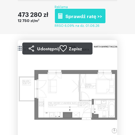
Reklama
473 280
zł
Sprawdź ratę >>
12 750 zł/m
2
RRSO 6,09% na dz. 01.06.26
Udostępnij
Zapisz