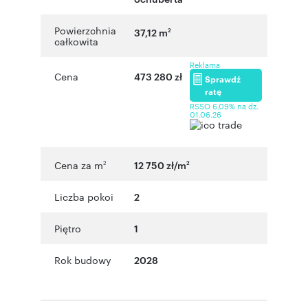
Powierzchnia
37,12 m
2
całkowita
Reklama
Cena
473 280 zł
Sprawdź
ratę
RSSO 6,09% na dz.
01.06.26
Cena za m
12 750 zł/m
2
2
Liczba pokoi
2
Piętro
1
Rok budowy
2028