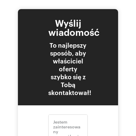
Wyślij
wiadomość
To najlepszy
sposób, aby
właściciel
oferty
szybko się z
Tobą
skontaktował!