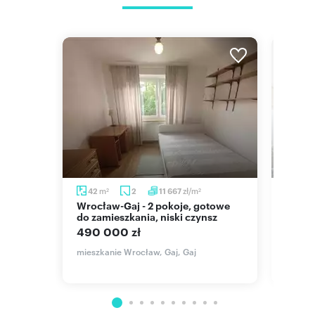
m
m
zł/m
m
42
2
11 667
35
2
2
2
Wrocław-Gaj - 2 pokoje, gotowe
Zapraszam do 2-pokojowego
do zamieszkania, niski czynsz
miesz
490 000 zł
519 
ie,
mieszkanie Wrocław, Gaj, Gaj
mieszk