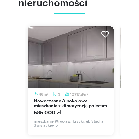
nieruchomości
m
m
zł/m
46
3
12 717
43,
2
2
2
Nowoczesne 3-pokojowe
Polecam nowoczesne 2-pokojowe
 m² z
mieszkanie z klimatyzacją polecam
miesz
podł
585 000 zł
522 1
mieszkanie Wrocław, Krzyki, ul. Stacha
Świstackiego
Jagodno,
mieszk
Kapar