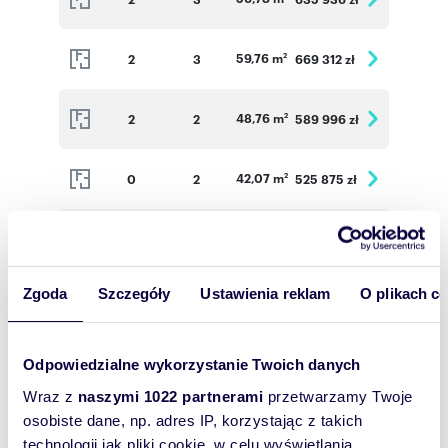
59,76 m
2
3
669 312 zł
2
48,76 m
2
2
589 996 zł
2
42,07 m
0
2
525 875 zł
2
48,76 m
1
2
585 120 zł
2
Zgoda
Szczegóły
Ustawienia reklam
O plikach c
59,76 m
1
3
672 300 zł
2
56,80 m
1
3
639 000 zł
2
Odpowiedzialne wykorzystanie Twoich danych
Wraz z
naszymi 1022 partnerami
przetwarzamy Twoje
37,31 m
1
2
475 703 zł
osobiste dane, np. adres IP, korzystając z takich
2
technologii jak pliki cookie, w celu wyświetlania