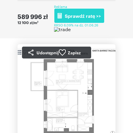
Reklama
589 996
zł
Sprawdź ratę >>
12 100 zł/m
2
RRSO 6,09% na dz. 01.06.26
Udostępnij
Zapisz