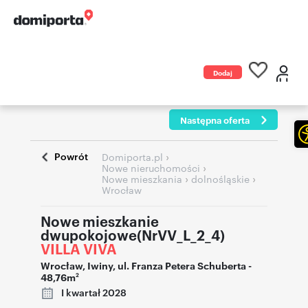
Dodaj
ogłoszenie
Następna oferta
Powrót
›
Domiporta.pl
›
Nowe nieruchomości
›
›
Nowe mieszkania
dolnośląskie
Wrocław
Nowe mieszkanie
dwupokojowe(NrVV_L_2_4)
VILLA VIVA
Wrocław
,
Iwiny
,
ul. Franza Petera Schuberta
-
48,76m
2
I kwartał 2028