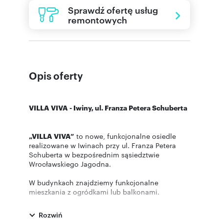
Sprawdź ofertę usług
remontowych
Opis oferty
VILLA VIVA - Iwiny, ul. Franza Petera Schuberta
„VILLA VIVA”
to nowe, funkcjonalne osiedle
realizowane w Iwinach przy ul. Franza Petera
Schuberta w bezpośrednim sąsiedztwie
Wrocławskiego Jagodna.
W budynkach znajdziemy funkcjonalne
mieszkania z ogródkami lub balkonami.
Inwestycja połączy w sobie bezpośrednie
sąsiedztwo terenów zielonych oraz doskonałą
Rozwiń