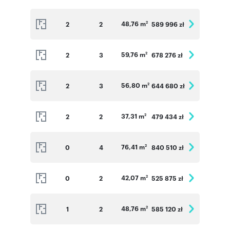
mieszkaniach na parterze zamontujemy rolety
zewnętrzne przeciwsłoneczne sterowane
48,76 m
2
2
589 996 zł
2
elektrycznie.
59,76 m
2
3
678 276 zł
2
Informacje dodatkowe ( Szczegółowe
informacje dostępne w Biurze Sprzedaży ):
56,80 m
2
3
644 680 zł
Miejsce postojowe w hali garażowej: 35 000 zł
2
Miejsce postojowe naziemne: 18 000 zł
37,31 m
2
2
479 434 zł
2
Komórki lokatorskie: 5 000 zł/m2
Jednoślady/Pomieszczenia rowerowe: 4 000
76,41 m
0
4
840 510 zł
2
zł/m2
42,07 m
0
2
525 875 zł
2
Numer oferty: VV_L_2_4
48,76 m
1
2
585 120 zł
2