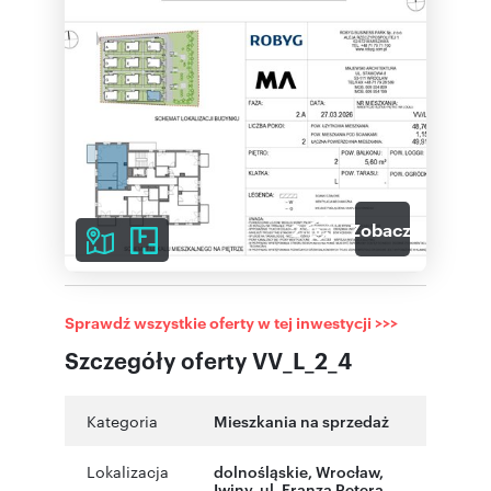
2
Zobacz galerię
Sprawdź wszystkie oferty w tej inwestycji >>>
Szczegóły oferty VV_L_2_4
Kategoria
Mieszkania na sprzedaż
Lokalizacja
dolnośląskie
,
Wrocław
,
Iwiny
,
ul. Franza Petera