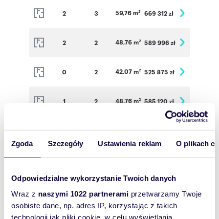
59,76 m
2
3
669 312 zł
2
48,76 m
2
2
589 996 zł
2
42,07 m
0
2
525 875 zł
2
48,76 m
1
2
585 120 zł
2
59,76 m
1
3
672 300 zł
2
Zgoda
Szczegóły
Ustawienia reklam
O plikach c
56,80 m
1
3
639 000 zł
2
Odpowiedzialne wykorzystanie Twoich danych
37,31 m
1
2
475 703 zł
2
Wraz z
naszymi 1022 partnerami
przetwarzamy Twoje
osobiste dane, np. adres IP, korzystając z takich
technologii jak pliki cookie, w celu wyświetlania
48,76 m
2
2
589 996 zł
2