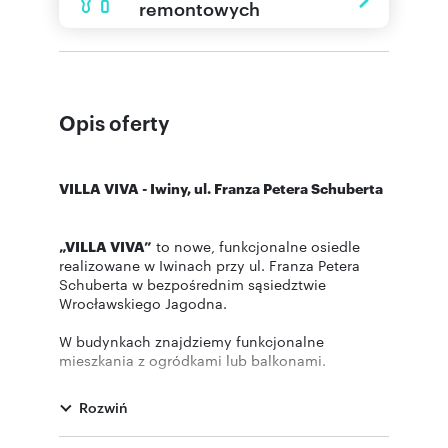
remontowych
Opis oferty
VILLA VIVA - Iwiny, ul. Franza Petera Schuberta
„VILLA VIVA”
to nowe, funkcjonalne osiedle
realizowane w Iwinach przy ul. Franza Petera
Schuberta w bezpośrednim sąsiedztwie
Wrocławskiego Jagodna.
W budynkach znajdziemy funkcjonalne
mieszkania z ogródkami lub balkonami.
Inwestycja połączy w sobie bezpośrednie
sąsiedztwo terenów zielonych oraz doskonałą
Rozwiń
komunikację z centrum miasta którą umożliwia
linia kolejowa IWINY.