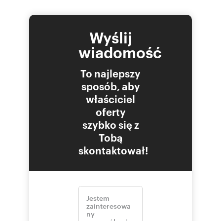
Wyślij
wiadomość
To najlepszy
sposób, aby
właściciel
oferty
szybko się z
Tobą
skontaktował!