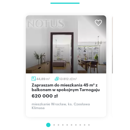
m
m
zł/m
44,89
13 812
46,
2
2
2
Zapraszam do mieszkania 45 m² z
Przestronne 3-pokoje w kamienicy
 m² z
balkonem w spokojnym Tarnogaju
z 1880
620 000 zł
556 
mieszkanie Wrocław, ks. Czesława
mieszk
Klimasa
Oławski
Jagodno,