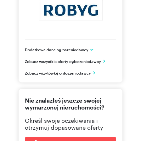
Dodatkowe dane ogłoszeniodawcy
Grupa ROBYG
Zobacz wszystkie oferty ogłoszeniodawcy
Al. Rzeczypospolitej 1
Warszawa
Zobacz wizytówkę ogłoszeniodawcy
mazowieckie
(22) 4
Pokaż telefon
Nie znalazłeś jeszcze swojej
(22) 4
Pokaż fax
wymarzonej nieruchomości?
Określ swoje oczekiwania i
otrzymuj dopasowane oferty