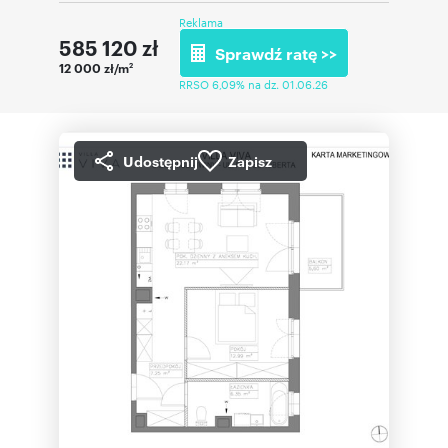
Reklama
585 120
zł
Sprawdź ratę >>
12 000 zł/m
2
RRSO 6,09% na dz. 01.06.26
Udostępnij
Zapisz