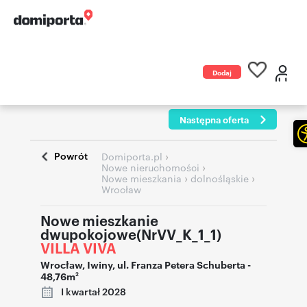
Dodaj
ogłoszenie
Następna oferta
Powrót
›
Domiporta.pl
›
Nowe nieruchomości
›
›
Nowe mieszkania
dolnośląskie
Wrocław
Nowe mieszkanie
dwupokojowe(NrVV_K_1_1)
VILLA VIVA
Wrocław
,
Iwiny
,
ul. Franza Petera Schuberta
-
48,76m
2
I kwartał 2028