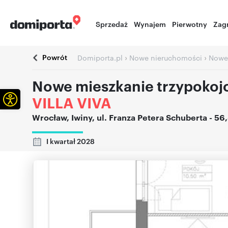
Sprzedaż
Wynajem
Pierwotny
Zag
Powrót
›
›
Domiporta.pl
Nowe nieruchomości
Nowe
Nowe mieszkanie trzypokoj
Otwórz pasek narzędzi
VILLA VIVA
Wrocław
,
Iwiny
,
ul. Franza Petera Schuberta
- 56
I kwartał 2028