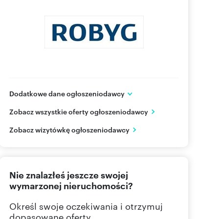
Dodatkowe dane ogłoszeniodawcy
Grupa ROBYG
Zobacz wszystkie oferty ogłoszeniodawcy
Al. Rzeczypospolitej 1
Warszawa
mazowieckie
Zobacz wizytówkę ogłoszeniodawcy
(22) 4
Pokaż telefon
Nie znalazłeś jeszcze swojej
(22) 4
Pokaż fax
wymarzonej nieruchomości?
Określ swoje oczekiwania i otrzymuj
dopasowane oferty