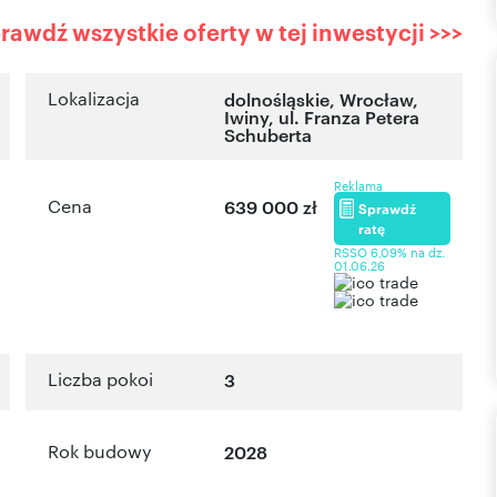
rawdź wszystkie oferty w tej inwestycji >>>
Lokalizacja
dolnośląskie
,
Wrocław
,
Iwiny
,
ul. Franza Petera
Schuberta
Reklama
Cena
639 000 zł
Sprawdź
ratę
RSSO 6,09% na dz.
01.06.26
Liczba pokoi
3
Rok budowy
2028