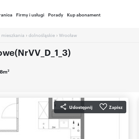
ranica
Firmy i usługi
Porady
Kup abonament
›
›
 mieszkania
dolnośląskie
Wrocław
owe(NrVV_D_1_3)
2
,8m
Udostępnij
Zapisz