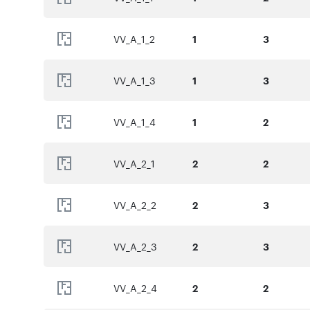
Miejsce postojowe naziemne: 18 000 zł
VV_A_1_2
1
3
Komórki lokatorskie: 5 000 zł/m2
Jednoślady/Pomieszczenia rowerowe: 4 000 zł/m2
VV_A_1_3
1
3
VV_A_1_4
1
2
Numer oferty: VV_D_1_3
VV_A_2_1
2
2
VV_A_2_2
2
3
VV_A_2_3
2
3
VV_A_2_4
2
2