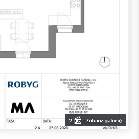
2
Zobacz galerię