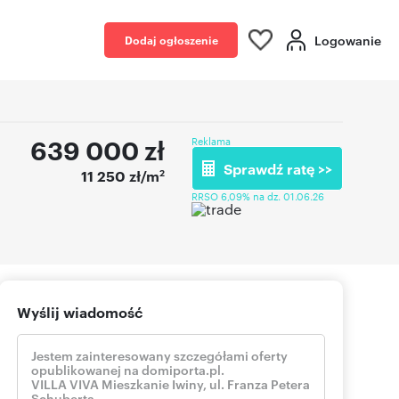
Logowanie
Dodaj ogłoszenie
639 000
zł
Reklama
Sprawdź ratę >>
2
11 250 zł/m
RRSO 6,09% na dz. 01.06.26
Wyślij wiadomość