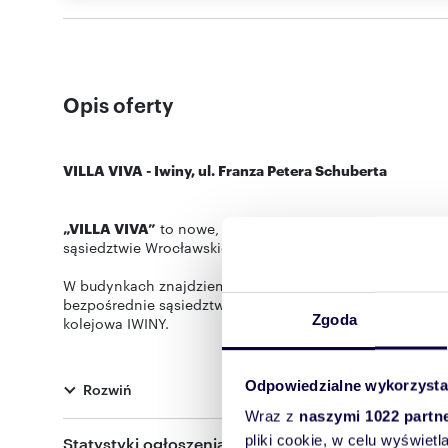
Opis oferty
VILLA VIVA - Iwiny, ul. Franza Petera Schuberta
„VILLA VIVA”
to nowe, funkcjonalne osiedle realizowane
sąsiedztwie Wrocławskiego Jagodna.
W budynkach znajdziemy funkcjonalne mieszkania z ogró
bezpośrednie sąsiedztwo terenów zielonych oraz doskona
Zgoda
kolejowa IWINY.
Niedaleko inwestycji znajdziemy Park Brochowski który
Przystanki autobusowe i ścieżki rowerowe przy ul. Bufor
Odpowiedzialne wykorzysta
Rozwiń
Wraz z
naszymi 1022 partn
Świetnie rozwinięta infrastruktura okolicy gwarantuje s
oddamy funkcjonalnie zaprojektowane części wspólne, na
pliki cookie, w celu wyświet
Statystyki ogłoszenia: