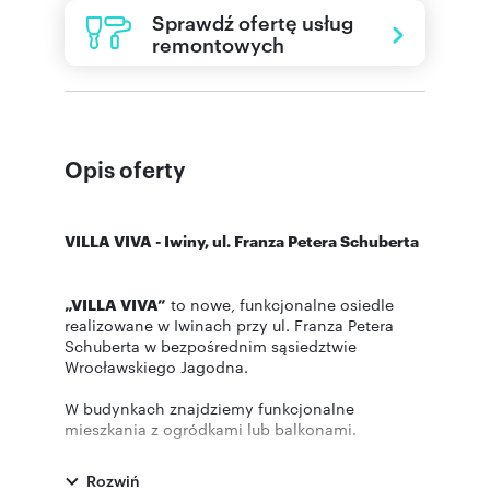
Sprawdź ofertę usług
remontowych
Opis oferty
VILLA VIVA - Iwiny, ul. Franza Petera Schuberta
„VILLA VIVA”
to nowe, funkcjonalne osiedle
realizowane w Iwinach przy ul. Franza Petera
Schuberta w bezpośrednim sąsiedztwie
Wrocławskiego Jagodna.
W budynkach znajdziemy funkcjonalne
mieszkania z ogródkami lub balkonami.
Inwestycja połączy w sobie bezpośrednie
sąsiedztwo terenów zielonych oraz doskonałą
Rozwiń