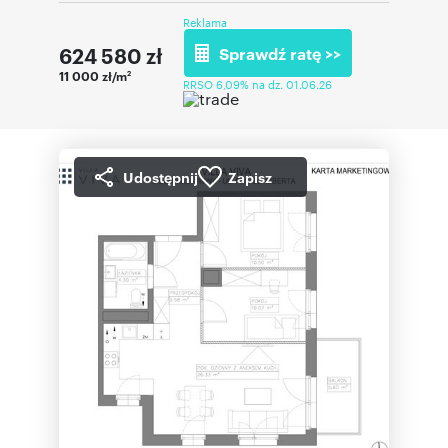
Reklama
624 580
zł
Sprawdź ratę >>
11 000 zł/m
2
RRSO 6,09% na dz. 01.06.26
Udostępnij
Zapisz