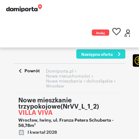
Dodaj
ogłoszenie
Następna oferta
Powrót
›
Domiporta.pl
›
Nowe nieruchomości
›
›
Nowe mieszkania
dolnośląskie
Wrocław
Nowe mieszkanie
trzypokojowe(NrVV_L_1_2)
VILLA VIVA
Wrocław
,
Iwiny
,
ul. Franza Petera Schuberta
-
56,78m
2
I kwartał 2028