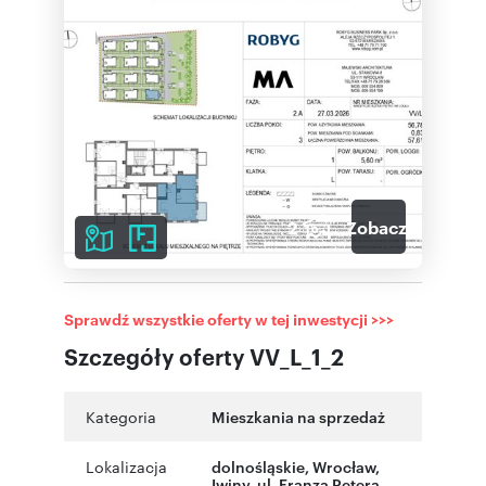
2
Zobacz galerię
Sprawdź wszystkie oferty w tej inwestycji >>>
Szczegóły oferty VV_L_1_2
Kategoria
Mieszkania na sprzedaż
Lokalizacja
dolnośląskie
,
Wrocław
,
Iwiny
,
ul. Franza Petera