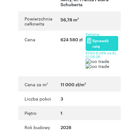
Schuberta
Powierzchnia
56,78 m
2
całkowita
Reklama
Cena
624 580 zł
Sprawdź
ratę
RSSO 6,09% na dz.
01.06.26
Cena za m
11 000 zł/m
2
2
Liczba pokoi
3
Piętro
1
Rok budowy
2028