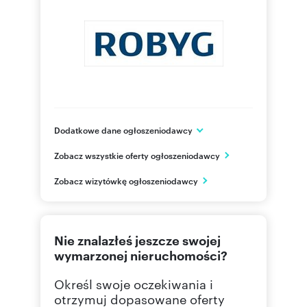
Dodatkowe dane ogłoszeniodawcy
Grupa ROBYG
Zobacz wszystkie oferty ogłoszeniodawcy
Al. Rzeczypospolitej 1
Warszawa
Zobacz wizytówkę ogłoszeniodawcy
mazowieckie
(22) 4
Pokaż telefon
Nie znalazłeś jeszcze swojej
(22) 4
Pokaż fax
wymarzonej nieruchomości?
Określ swoje oczekiwania i
otrzymuj dopasowane oferty