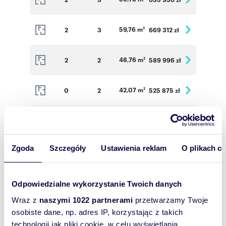
59,76 m
2
3
669 312 zł
2
48,76 m
2
2
589 996 zł
2
42,07 m
0
2
525 875 zł
2
48,76 m
1
2
585 120 zł
2
Zgoda
Szczegóły
Ustawienia reklam
O plikach c
59,76 m
1
3
672 300 zł
2
56,80 m
1
3
639 000 zł
2
Odpowiedzialne wykorzystanie Twoich danych
Wraz z
naszymi 1022 partnerami
przetwarzamy Twoje
37,31 m
1
2
475 703 zł
osobiste dane, np. adres IP, korzystając z takich
2
technologii jak pliki cookie, w celu wyświetlania