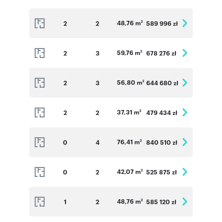
mieszkaniach na parterze zamontujemy rolety
zewnętrzne przeciwsłoneczne sterowane
48,76 m
2
2
589 996 zł
2
elektrycznie.
59,76 m
2
3
678 276 zł
2
Informacje dodatkowe ( Szczegółowe
informacje dostępne w Biurze Sprzedaży ):
56,80 m
2
3
644 680 zł
Miejsce postojowe w hali garażowej: 35 000 zł
2
Miejsce postojowe naziemne: 18 000 zł
37,31 m
2
2
479 434 zł
2
Komórki lokatorskie: 5 000 zł/m2
Jednoślady/Pomieszczenia rowerowe: 4 000
76,41 m
0
4
840 510 zł
2
zł/m2
42,07 m
0
2
525 875 zł
2
Numer oferty: VV_L_1_2
48,76 m
1
2
585 120 zł
2