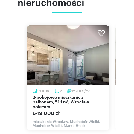
nieruchomości
m
m
zł/m
51,10
2
12 701
58,
2
2
2
2-pokojowe mieszkanie z
Na sprzedaż przestronne 2-
balkonem, 51,1 m², Wrocław
pokoj
polecam
garaż
649 000 zł
699 
ły
mieszkanie Wrocław, Muchobór Wielki,
mieszk
Muchobór Wielki, Marka Hłaski
Honori