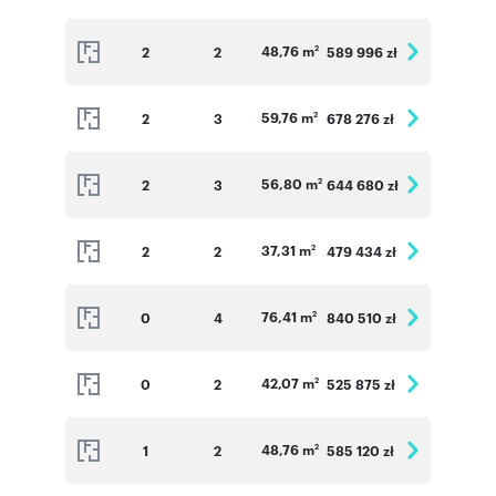
mieszkaniach na parterze zamontujemy rolety
zewnętrzne przeciwsłoneczne sterowane
48,76 m
2
2
589 996 zł
2
elektrycznie.
59,76 m
2
3
678 276 zł
2
Informacje dodatkowe ( Szczegółowe
informacje dostępne w Biurze Sprzedaży ):
56,80 m
2
3
644 680 zł
Miejsce postojowe w hali garażowej: 35 000 zł
2
Miejsce postojowe naziemne: 18 000 zł
37,31 m
2
2
479 434 zł
2
Komórki lokatorskie: 5 000 zł/m2
Jednoślady/Pomieszczenia rowerowe: 4 000
76,41 m
0
4
840 510 zł
2
zł/m2
42,07 m
0
2
525 875 zł
2
Numer oferty: VV_D_1_1
48,76 m
1
2
585 120 zł
2