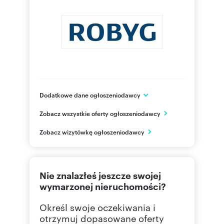
Dodatkowe dane ogłoszeniodawcy
Grupa ROBYG
Zobacz wszystkie oferty ogłoszeniodawcy
Al. Rzeczypospolitej 1
Warszawa
Zobacz wizytówkę ogłoszeniodawcy
mazowieckie
(22) 4
Pokaż telefon
Nie znalazłeś jeszcze swojej
(22) 4
Pokaż fax
wymarzonej nieruchomości?
Określ swoje oczekiwania i
otrzymuj dopasowane oferty