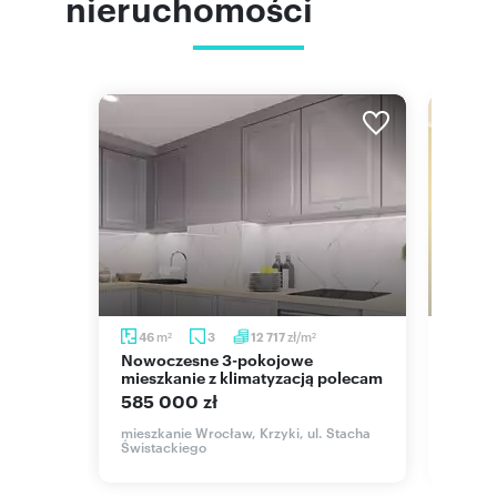
nieruchomości
m
m
zł/m
46
3
12 717
53,
2
2
2
Nowoczesne 3-pokojowe
Przestronne 3-pokojowe
mieszkanie z klimatyzacją polecam
mieszk
585 000 zł
649 
cie
mieszkanie Wrocław, Krzyki, ul. Stacha
mieszk
cza
Świstackiego