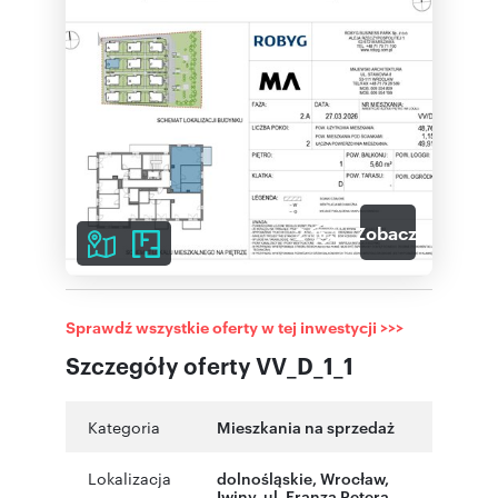
2
Zobacz galerię
Sprawdź wszystkie oferty w tej inwestycji >>>
Szczegóły oferty VV_D_1_1
Kategoria
Mieszkania na sprzedaż
Lokalizacja
dolnośląskie
,
Wrocław
,
Iwiny
,
ul. Franza Petera