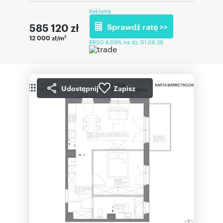
Reklama
585 120
zł
Sprawdź ratę >>
12 000 zł/m
2
RRSO 6,09% na dz. 01.06.26
Udostępnij
Zapisz