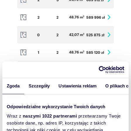
48,76 m
2
2
589 996 zł
2
42,07 m
0
2
525 875 zł
2
48,76 m
1
2
585 120 zł
2
59,76 m
1
3
672 300 zł
2
Zgoda
Szczegóły
Ustawienia reklam
O plikach c
56,80 m
1
3
639 000 zł
2
37,31 m
1
2
475 703 zł
2
Odpowiedzialne wykorzystanie Twoich danych
Wraz z
naszymi 1022 partnerami
przetwarzamy Twoje
48,76 m
2
2
589 996 zł
osobiste dane, np. adres IP, korzystając z takich
2
technologii jak pliki cookie, w celu wyświetlania