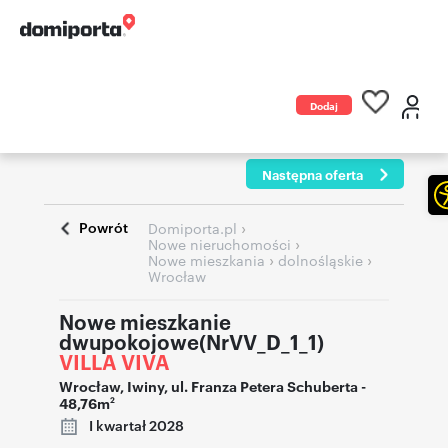
Dodaj
ogłoszenie
Następna oferta
Powrót
›
Domiporta.pl
›
Nowe nieruchomości
›
›
Nowe mieszkania
dolnośląskie
Wrocław
Nowe mieszkanie
dwupokojowe(NrVV_D_1_1)
VILLA VIVA
Wrocław
,
Iwiny
,
ul. Franza Petera Schuberta
-
48,76m
2
I kwartał 2028