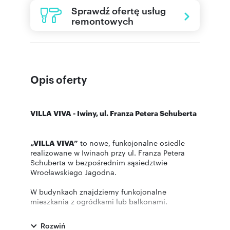
Sprawdź ofertę usług
remontowych
Opis oferty
VILLA VIVA - Iwiny, ul. Franza Petera Schuberta
„VILLA VIVA”
to nowe, funkcjonalne osiedle
realizowane w Iwinach przy ul. Franza Petera
Schuberta w bezpośrednim sąsiedztwie
Wrocławskiego Jagodna.
W budynkach znajdziemy funkcjonalne
mieszkania z ogródkami lub balkonami.
Inwestycja połączy w sobie bezpośrednie
sąsiedztwo terenów zielonych oraz doskonałą
Rozwiń