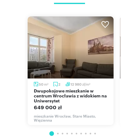
m
m
zł/m
50
2
12 980
45,1
2
2
2
Dwupokojowe mieszkanie w
Do sprzedania przytulne 3-
a.
centrum Wrocławia z widokiem na
pokoj
Uniwersytet
remon
649 000 zł
657 7
ichała
mieszkanie Wrocław, Stare Miasto,
mieszk
Więzienna
Krucza