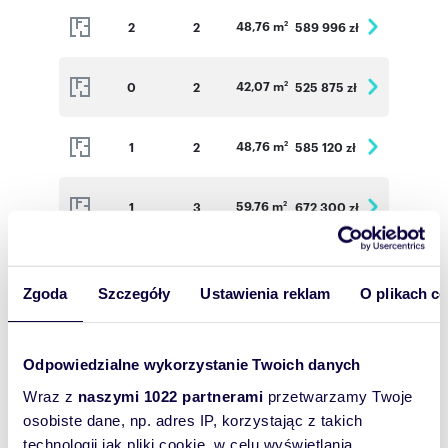
48,76 m
2
2
589 996 zł
2
42,07 m
0
2
525 875 zł
2
48,76 m
1
2
585 120 zł
2
59,76 m
1
3
672 300 zł
2
56,80 m
1
3
639 000 zł
2
Zgoda
Szczegóły
Ustawienia reklam
O plikach c
37,31 m
1
2
475 703 zł
2
Odpowiedzialne wykorzystanie Twoich danych
48,76 m
2
2
589 996 zł
2
Wraz z
naszymi 1022 partnerami
przetwarzamy Twoje
osobiste dane, np. adres IP, korzystając z takich
technologii jak pliki cookie, w celu wyświetlania
59,76 m
2
3
678 276 zł
2