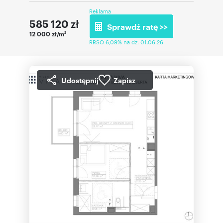
Reklama
585 120
zł
Sprawdź ratę >>
12 000 zł/m
2
RRSO 6,09% na dz. 01.06.26
Udostępnij
Zapisz