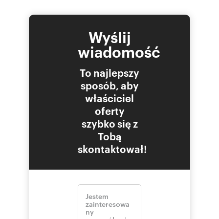
Wyślij
wiadomość
To najlepszy
sposób, aby
właściciel
oferty
szybko się z
Tobą
skontaktował!