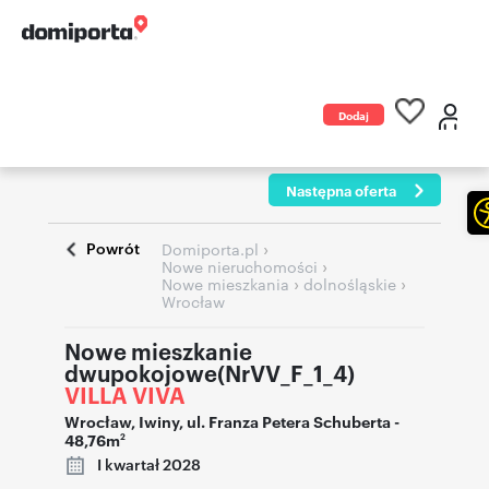
Dodaj
ogłoszenie
Następna oferta
Powrót
›
Domiporta.pl
›
Nowe nieruchomości
›
›
Nowe mieszkania
dolnośląskie
Wrocław
Nowe mieszkanie
dwupokojowe(NrVV_F_1_4)
VILLA VIVA
Wrocław
,
Iwiny
,
ul. Franza Petera Schuberta
-
48,76m
2
I kwartał 2028