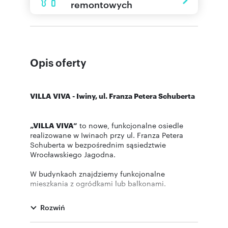
remontowych
Opis oferty
VILLA VIVA - Iwiny, ul. Franza Petera Schuberta
„VILLA VIVA”
to nowe, funkcjonalne osiedle
realizowane w Iwinach przy ul. Franza Petera
Schuberta w bezpośrednim sąsiedztwie
Wrocławskiego Jagodna.
W budynkach znajdziemy funkcjonalne
mieszkania z ogródkami lub balkonami.
Inwestycja połączy w sobie bezpośrednie
sąsiedztwo terenów zielonych oraz doskonałą
Rozwiń
komunikację z centrum miasta którą umożliwia
linia kolejowa IWINY.