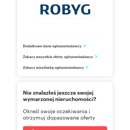
Dodatkowe dane ogłoszeniodawcy
Grupa ROBYG
Zobacz wszystkie oferty ogłoszeniodawcy
Al. Rzeczypospolitej 1
Warszawa
Zobacz wizytówkę ogłoszeniodawcy
mazowieckie
(22) 4
Pokaż telefon
Nie znalazłeś jeszcze swojej
(22) 4
Pokaż fax
wymarzonej nieruchomości?
Określ swoje oczekiwania i
otrzymuj dopasowane oferty