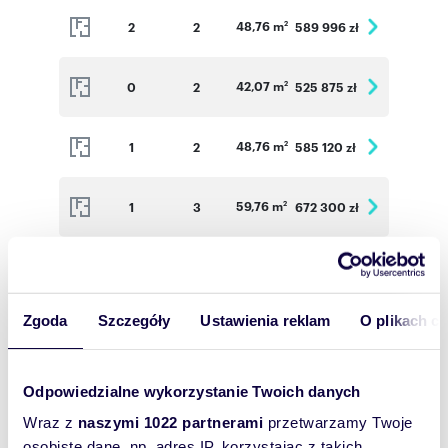
48,76 m
2
2
589 996 zł
2
42,07 m
0
2
525 875 zł
2
48,76 m
1
2
585 120 zł
2
59,76 m
1
3
672 300 zł
2
56,80 m
1
3
639 000 zł
2
Zgoda
Szczegóły
Ustawienia reklam
O plikach c
37,31 m
1
2
475 703 zł
2
48,76 m
2
2
589 996 zł
2
Odpowiedzialne wykorzystanie Twoich danych
Wraz z
naszymi 1022 partnerami
przetwarzamy Twoje
59,76 m
2
3
678 276 zł
osobiste dane, np. adres IP, korzystając z takich
2