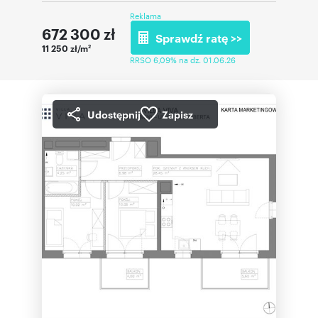
Reklama
672 300
zł
Sprawdź ratę >>
11 250 zł/m
2
RRSO 6,09% na dz. 01.06.26
Udostępnij
Zapisz