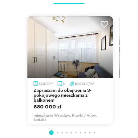
m
zł/m
67,50
3
10 074
60,
2
2
Zapraszam do obejrzenia 3-
Na sprzedaż jasne 3 pokoje 60,2
kiem
pokojowego mieszkania z
m² z 
balkonem
725 7
680 000 zł
mieszk
 Kozanów
mieszkanie Wrocław, Krzyki / Huby,
Łódzka