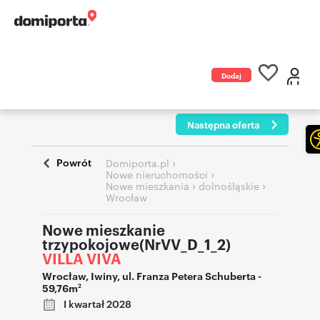
Dodaj
ogłoszenie
Następna oferta
Powrót
›
Domiporta.pl
›
Nowe nieruchomości
›
›
Nowe mieszkania
dolnośląskie
Wrocław
Nowe mieszkanie
trzypokojowe(NrVV_D_1_2)
VILLA VIVA
Wrocław
,
Iwiny
,
ul. Franza Petera Schuberta
-
59,76m
2
I kwartał 2028