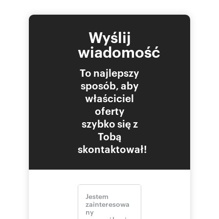
Wyślij
wiadomość
To najlepszy
sposób, aby
właściciel
oferty
szybko się z
Tobą
skontaktował!