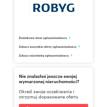
Dodatkowe dane ogłoszeniodawcy
Grupa ROBYG
Zobacz wszystkie oferty ogłoszeniodawcy
Al. Rzeczypospolitej 1
Warszawa
Zobacz wizytówkę ogłoszeniodawcy
mazowieckie
(22) 4
Pokaż telefon
Nie znalazłeś jeszcze swojej
(22) 4
Pokaż fax
wymarzonej nieruchomości?
Określ swoje oczekiwania i
otrzymuj dopasowane oferty