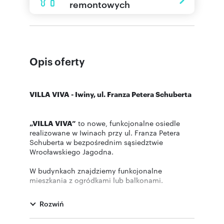
remontowych
Opis oferty
VILLA VIVA - Iwiny, ul. Franza Petera Schuberta
„VILLA VIVA”
to nowe, funkcjonalne osiedle
realizowane w Iwinach przy ul. Franza Petera
Schuberta w bezpośrednim sąsiedztwie
Wrocławskiego Jagodna.
W budynkach znajdziemy funkcjonalne
mieszkania z ogródkami lub balkonami.
Inwestycja połączy w sobie bezpośrednie
sąsiedztwo terenów zielonych oraz doskonałą
Rozwiń
komunikację z centrum miasta którą umożliwia
linia kolejowa IWINY.