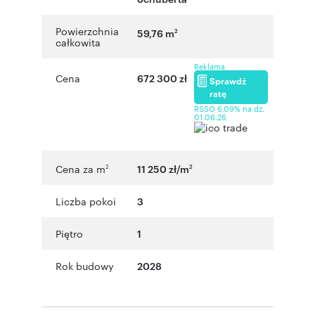
Powierzchnia
59,76 m
2
całkowita
Reklama
Cena
672 300 zł
Sprawdź
ratę
RSSO 6,09% na dz.
01.06.26
Cena za m
11 250 zł/m
2
2
Liczba pokoi
3
Piętro
1
Rok budowy
2028