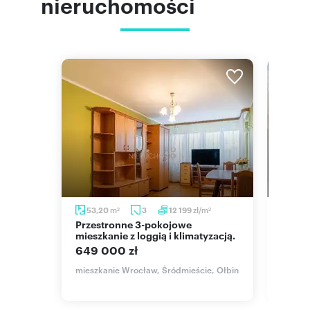
nieruchomości
m
zł/m
m
53,20
3
12 199
66
2
2
m2
Przestronne 3-pokojowe
Przestronne 3-pokojowe
mieszkanie z loggią i klimatyzacją.
miesz
na ost
649 000 zł
lziańska
590 
mieszkanie Wrocław, Śródmieście, Ołbin
mieszk