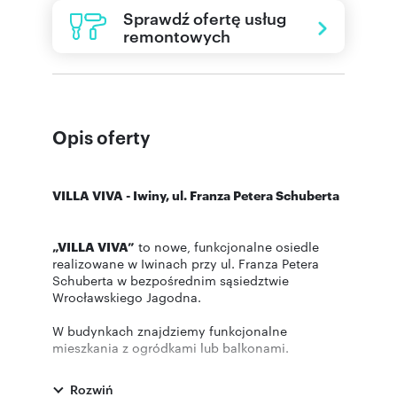
Sprawdź ofertę usług
remontowych
Opis oferty
VILLA VIVA - Iwiny, ul. Franza Petera Schuberta
„VILLA VIVA”
to nowe, funkcjonalne osiedle
realizowane w Iwinach przy ul. Franza Petera
Schuberta w bezpośrednim sąsiedztwie
Wrocławskiego Jagodna.
W budynkach znajdziemy funkcjonalne
mieszkania z ogródkami lub balkonami.
Inwestycja połączy w sobie bezpośrednie
sąsiedztwo terenów zielonych oraz doskonałą
Rozwiń