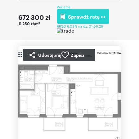
Reklama
672 300
zł
Sprawdź ratę >>
11 250 zł/m
2
RRSO 6,09% na dz. 01.06.26
Udostępnij
Zapisz