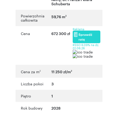
Schuberta
Powierzchnia
59,76 m
2
całkowita
Reklama
Cena
672 300 zł
Sprawdź
ratę
RSSO 6,09% na dz.
01.06.26
Cena za m
11 250 zł/m
2
2
Liczba pokoi
3
Piętro
1
Rok budowy
2028