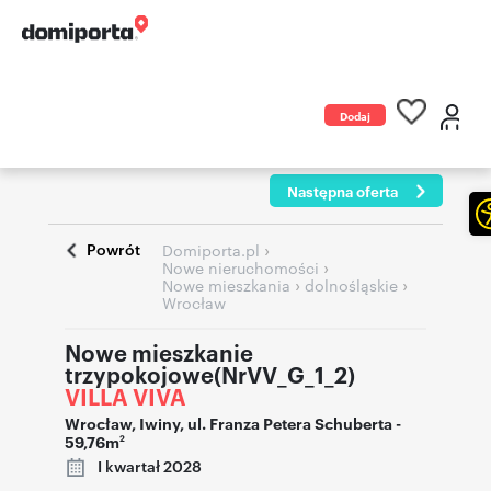
Dodaj
ogłoszenie
Następna oferta
Powrót
›
Domiporta.pl
›
Nowe nieruchomości
›
›
Nowe mieszkania
dolnośląskie
Wrocław
Nowe mieszkanie
trzypokojowe(NrVV_G_1_2)
VILLA VIVA
Wrocław
,
Iwiny
,
ul. Franza Petera Schuberta
-
59,76m
2
I kwartał 2028