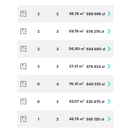
mieszkaniach na parterze zamontujemy rolety
zewnętrzne przeciwsłoneczne sterowane
48,76 m
2
2
589 996 zł
2
elektrycznie.
59,76 m
2
3
678 276 zł
2
Informacje dodatkowe ( Szczegółowe
informacje dostępne w Biurze Sprzedaży ):
56,80 m
2
3
644 680 zł
Miejsce postojowe w hali garażowej: 35 000 zł
2
Miejsce postojowe naziemne: 18 000 zł
37,31 m
2
2
479 434 zł
2
Komórki lokatorskie: 5 000 zł/m2
Jednoślady/Pomieszczenia rowerowe: 4 000
76,41 m
0
4
840 510 zł
2
zł/m2
42,07 m
0
2
525 875 zł
2
Numer oferty: VV_G_1_2
48,76 m
1
2
585 120 zł
2