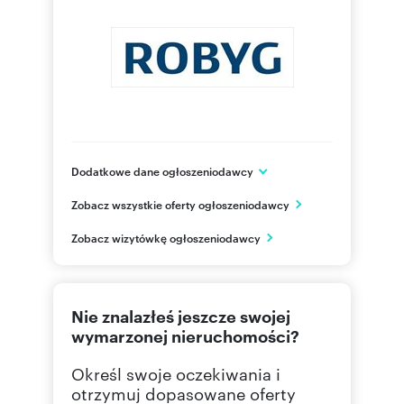
Dodatkowe dane ogłoszeniodawcy
Grupa ROBYG
Zobacz wszystkie oferty ogłoszeniodawcy
Al. Rzeczypospolitej 1
Warszawa
Zobacz wizytówkę ogłoszeniodawcy
mazowieckie
(22) 4
Pokaż telefon
Nie znalazłeś jeszcze swojej
(22) 4
Pokaż fax
wymarzonej nieruchomości?
Określ swoje oczekiwania i
otrzymuj dopasowane oferty