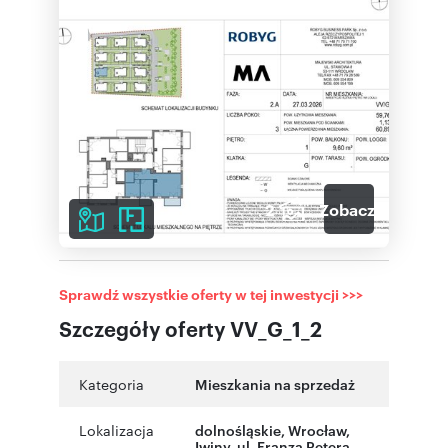
2
Zobacz galerię
Sprawdź wszystkie oferty w tej inwestycji >>>
Szczegóły oferty VV_G_1_2
Kategoria
Mieszkania na sprzedaż
Lokalizacja
dolnośląskie
,
Wrocław
,
Iwiny
,
ul. Franza Petera