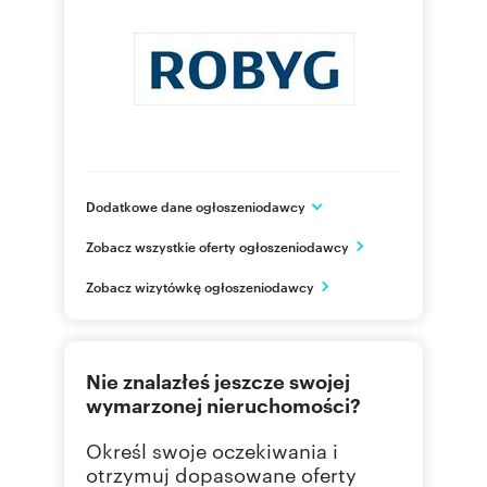
Dodatkowe dane ogłoszeniodawcy
Grupa ROBYG
Zobacz wszystkie oferty ogłoszeniodawcy
Al. Rzeczypospolitej 1
Warszawa
Zobacz wizytówkę ogłoszeniodawcy
mazowieckie
(22) 4
Pokaż telefon
Nie znalazłeś jeszcze swojej
(22) 4
Pokaż fax
wymarzonej nieruchomości?
Określ swoje oczekiwania i
otrzymuj dopasowane oferty