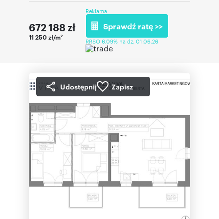
Reklama
672 188
zł
Sprawdź ratę >>
11 250 zł/m
2
RRSO 6,09% na dz. 01.06.26
Udostępnij
Zapisz