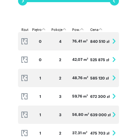
Zaplanowaliśmy 12 budynków z funkcjonalnymi
mieszkaniami o metrażach od 37,12 do 87,33
mkw.
Rzut
Piętro
Pokoje
Pow.
Cena
Prace budowlane rozpoczną się w czerwcu 2026
r., natomiast planowane zakończenie budowy to
76,41 m
0
4
840 510 zł
2
I kwartał 2028 r.
Nowy lepszy standard.
42,07 m
0
2
525 875 zł
2
We wszystkich mieszkaniach zainstalujemy bez
dodatkowych opłat, inteligentny system
48,76 m
1
2
585 120 zł
zarządzania mieszkaniem - Smart House -
2
zapewniający znaczne oszczędności na
rachunkach.
59,76 m
1
3
672 300 zł
2
Zastosujemy również ekologiczne rozwiązania
obniżające zużycie energii elektrycznej w
częściach wspólnych, takie jak panele
56,80 m
1
3
639 000 zł
2
fotowoltaiczne i oświetlenie LED. Mieszkania
wyposażymy w atestowane drzwi
antywłamaniowe oraz wideofony, a osiedle
37,31 m
1
2
475 703 zł
2
będzie chronione i monitorowane. W