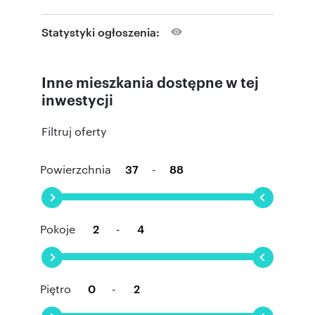
komunikację z centrum miasta którą umożliwia
linia kolejowa IWINY.
Statystyki ogłoszenia:
Niedaleko inwestycji znajdziemy Park
Brochowski który umili weekendowy
wypoczynek na świeżym powietrzu. Przystanki
Inne mieszkania dostępne w tej
autobusowe i ścieżki rowerowe przy ul.
Buforowej ułatwią dotarcie w dowolny zakątek
inwestycji
miasta.
Filtruj oferty
Świetnie rozwinięta infrastruktura okolicy
gwarantuje szeroką dostępność sklepów i usług.
Do dyspozycji mieszkańców oddamy
Powierzchnia
-
funkcjonalnie zaprojektowane części wspólne,
na których przewidziane zostały stojaki
rowerowe, miejsca postojowe oraz miejsca
przeznaczone do ładowania samochodów
elektrycznych, przyczyniając się tym samym do
Pokoje
-
rozwoju elektromobilności. Do dyspozycji
mieszkańców będą również place zabaw i teren
rekreacyjny, właścicieli czworonogów ucieszy
zaprojektowany wybiegu dla psów.
Piętro
-