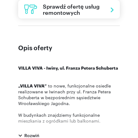
Sprawdź ofertę usług
remontowych
Opis oferty
VILLA VIVA - Iwiny, ul. Franza Petera Schuberta
„VILLA VIVA”
to nowe, funkcjonalne osiedle
realizowane w Iwinach przy ul. Franza Petera
Schuberta w bezpośrednim sąsiedztwie
Wrocławskiego Jagodna.
W budynkach znajdziemy funkcjonalne
mieszkania z ogródkami lub balkonami.
Inwestycja połączy w sobie bezpośrednie
sąsiedztwo terenów zielonych oraz doskonałą
Rozwiń