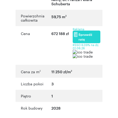
Schuberta
Powierzchnia
59,75 m
2
całkowita
Reklama
Cena
672 188 zł
Sprawdź
ratę
RSSO 6,09% na dz.
01.06.26
Cena za m
11 250 zł/m
2
2
Liczba pokoi
3
Piętro
1
Rok budowy
2028