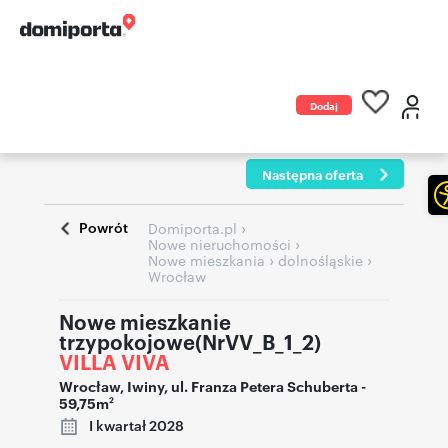
Dodaj
ogłoszenie
Następna oferta
Powrót
›
Domiporta.pl
›
Nowe nieruchomości
›
›
Nowe mieszkania
dolnośląskie
Wrocław
Nowe mieszkanie
trzypokojowe(NrVV_B_1_2)
VILLA VIVA
Wrocław
,
Iwiny
,
ul. Franza Petera Schuberta
-
59,75m
2
I kwartał 2028