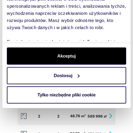
spersonalizowanych reklam i treści, analizowania tychże,
59,76 m
2
3
678 276 zł
2
wychodzenia naprzeciw oczekiwaniom użytkowników i
rozwoju produktów. Masz wybór odnośnie tego, kto
56,80 m
2
3
644 680 zł
używa Twoich danych i w jakich celach to robi.
2
Dowiedz się więcej odnośnie tego, jak Twoje osobiste
37,31 m
2
2
479 434 zł
2
dane są przetwarzane oraz ustaw własne preferencje w
sekcji szczegółów
. W Deklaracji plików cookie możesz
Akceptuj
48,76 m
1
2
585 120 zł
zmienić lub wycofać swoją zgodę w dowolnej chwili.
2
Dostosuj
Wykorzystujemy pliki cookie do spersonalizowania treści
56,78 m
1
3
638 775 zł
2
i reklam, aby oferować funkcje społecznościowe i
analizować ruch w naszej witrynie. Informacje o tym, jak
Tylko niezbędne pliki cookie
37,12 m
1
2
473 280 zł
korzystasz z naszej witryny, udostępniamy partnerom
2
społecznościowym, reklamowym i analitycznym.
Partnerzy mogą połączyć te informacje z innymi danymi
48,76 m
2
2
589 996 zł
2
otrzymanymi od Ciebie lub uzyskanymi podczas
korzystania z ich usług.
2