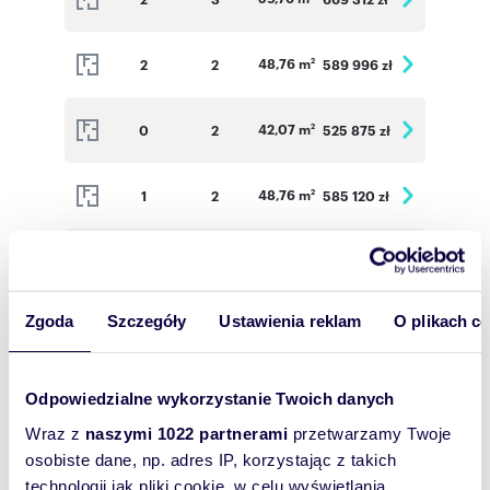
48,76 m
2
2
589 996 zł
2
42,07 m
0
2
525 875 zł
2
48,76 m
1
2
585 120 zł
2
59,76 m
1
3
672 300 zł
2
Zgoda
Szczegóły
Ustawienia reklam
O plikach c
56,80 m
1
3
639 000 zł
2
37,31 m
1
2
475 703 zł
2
Odpowiedzialne wykorzystanie Twoich danych
Wraz z
naszymi 1022 partnerami
przetwarzamy Twoje
48,76 m
2
2
589 996 zł
osobiste dane, np. adres IP, korzystając z takich
2
technologii jak pliki cookie, w celu wyświetlania