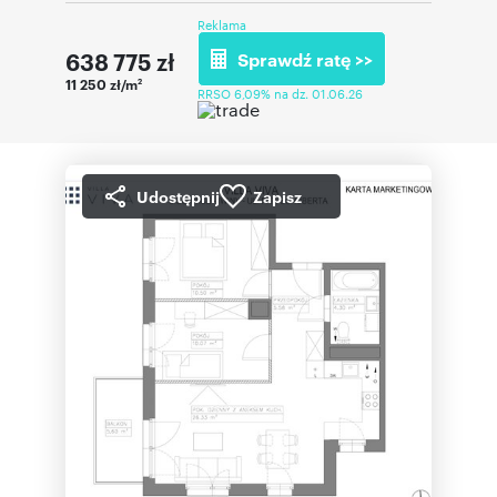
Reklama
638 775
zł
Sprawdź ratę >>
11 250 zł/m
2
RRSO 6,09% na dz. 01.06.26
Udostępnij
Zapisz