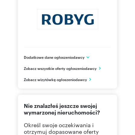
Dodatkowe dane ogłoszeniodawcy
Grupa ROBYG
Zobacz wszystkie oferty ogłoszeniodawcy
Al. Rzeczypospolitej 1
Warszawa
Zobacz wizytówkę ogłoszeniodawcy
mazowieckie
(22) 4
Pokaż telefon
Nie znalazłeś jeszcze swojej
(22) 4
Pokaż fax
wymarzonej nieruchomości?
Określ swoje oczekiwania i
otrzymuj dopasowane oferty