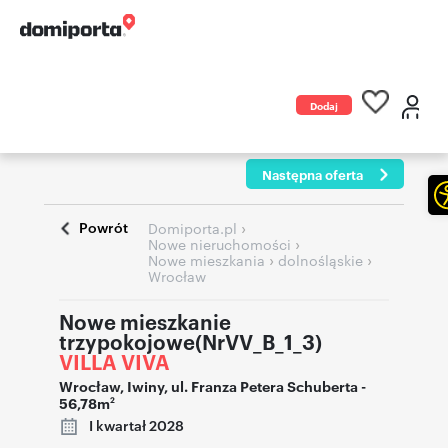
Dodaj
ogłoszenie
Następna oferta
Powrót
›
Domiporta.pl
›
Nowe nieruchomości
›
›
Nowe mieszkania
dolnośląskie
Wrocław
Nowe mieszkanie
trzypokojowe(NrVV_B_1_3)
VILLA VIVA
Wrocław
,
Iwiny
,
ul. Franza Petera Schuberta
-
56,78m
2
I kwartał 2028