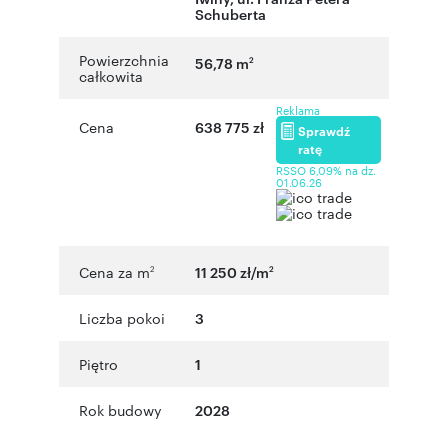
Schuberta
Powierzchnia
56,78 m
2
całkowita
Reklama
Cena
638 775 zł
Sprawdź
ratę
RSSO 6,09% na dz.
01.06.26
Cena za m
11 250 zł/m
2
2
Liczba pokoi
3
Piętro
1
Rok budowy
2028