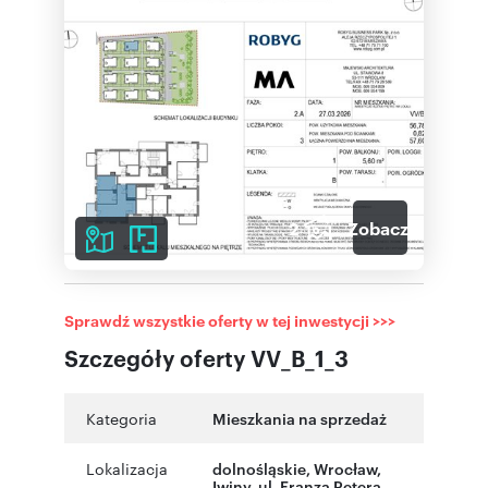
2
Zobacz galerię
Sprawdź wszystkie oferty w tej inwestycji >>>
Szczegóły oferty VV_B_1_3
Kategoria
Mieszkania na sprzedaż
Lokalizacja
dolnośląskie
,
Wrocław
,
Iwiny
,
ul. Franza Petera