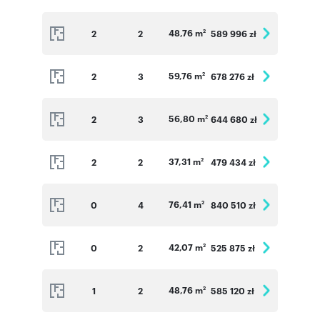
mieszkaniach na parterze zamontujemy rolety
zewnętrzne przeciwsłoneczne sterowane
48,76 m
2
2
589 996 zł
2
elektrycznie.
59,76 m
2
3
678 276 zł
2
Informacje dodatkowe ( Szczegółowe
informacje dostępne w Biurze Sprzedaży ):
56,80 m
2
3
644 680 zł
Miejsce postojowe w hali garażowej: 35 000 zł
2
Miejsce postojowe naziemne: 18 000 zł
37,31 m
2
2
479 434 zł
2
Komórki lokatorskie: 5 000 zł/m2
Jednoślady/Pomieszczenia rowerowe: 4 000
76,41 m
0
4
840 510 zł
2
zł/m2
42,07 m
0
2
525 875 zł
2
Numer oferty: VV_B_1_3
48,76 m
1
2
585 120 zł
2