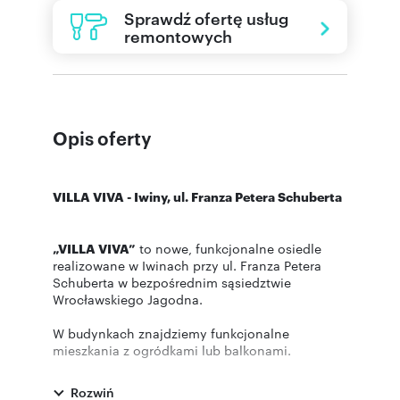
Sprawdź ofertę usług
remontowych
Opis oferty
VILLA VIVA - Iwiny, ul. Franza Petera Schuberta
„VILLA VIVA”
to nowe, funkcjonalne osiedle
realizowane w Iwinach przy ul. Franza Petera
Schuberta w bezpośrednim sąsiedztwie
Wrocławskiego Jagodna.
W budynkach znajdziemy funkcjonalne
mieszkania z ogródkami lub balkonami.
Inwestycja połączy w sobie bezpośrednie
sąsiedztwo terenów zielonych oraz doskonałą
Rozwiń