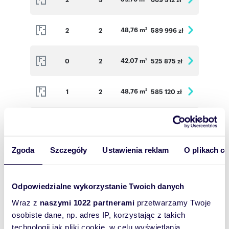
48,76 m
2
2
589 996 zł
2
42,07 m
0
2
525 875 zł
2
48,76 m
1
2
585 120 zł
2
59,76 m
1
3
672 300 zł
2
Zgoda
Szczegóły
Ustawienia reklam
O plikach c
56,80 m
1
3
639 000 zł
2
37,31 m
1
2
475 703 zł
2
Odpowiedzialne wykorzystanie Twoich danych
Wraz z
naszymi 1022 partnerami
przetwarzamy Twoje
48,76 m
2
2
589 996 zł
osobiste dane, np. adres IP, korzystając z takich
2
technologii jak pliki cookie, w celu wyświetlania