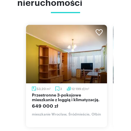
nieruchomości
m
zł/m
53,20
3
12 199
53,7
2
2
Przestronne 3-pokojowe
Na sprzedaż słoneczne 54 m² z
kiem na
mieszkanie z loggią i klimatyzacją.
prywa
Kłoko
649 000 zł
569 
mieszkanie Wrocław, Śródmieście, Ołbin
to,
mieszk
Jana P