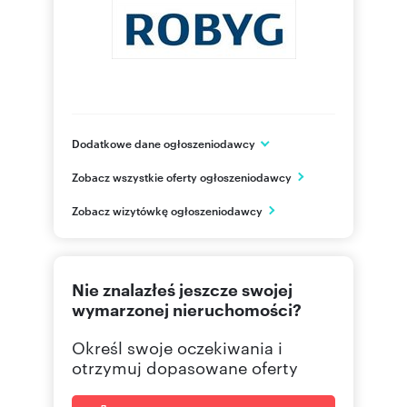
Dodatkowe dane ogłoszeniodawcy
Grupa ROBYG
Zobacz wszystkie oferty ogłoszeniodawcy
Al. Rzeczypospolitej 1
Warszawa
Zobacz wizytówkę ogłoszeniodawcy
mazowieckie
(22) 4
Pokaż telefon
Nie znalazłeś jeszcze swojej
(22) 4
Pokaż fax
wymarzonej nieruchomości?
Określ swoje oczekiwania i
otrzymuj dopasowane oferty