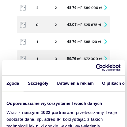
48,76 m
2
2
589 996 zł
2
42,07 m
0
2
525 875 zł
2
48,76 m
1
2
585 120 zł
2
59,76 m
1
3
672 300 zł
2
56,80 m
1
3
639 000 zł
2
Zgoda
Szczegóły
Ustawienia reklam
O plikach c
37,31 m
1
2
475 703 zł
2
Odpowiedzialne wykorzystanie Twoich danych
48,76 m
2
2
589 996 zł
2
Wraz z
naszymi 1022 partnerami
przetwarzamy Twoje
osobiste dane, np. adres IP, korzystając z takich
technologii jak pliki cookie, w celu wyświetlania
59,76 m
2
3
678 276 zł
2