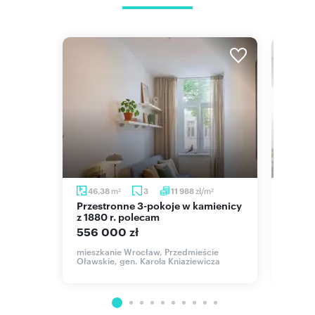
m
zł/m
46,38
3
11 988
43,
2
2
Przestronne 3-pokoje w kamienicy
Polecam nowoczesne 2-pokojowe
kiem na
z 1880 r. polecam
miesz
podł
556 000 zł
522 1
mieszkanie Wrocław, Przedmieście
Oławskie, gen. Karola Kniaziewicza
to,
mieszk
Kapar