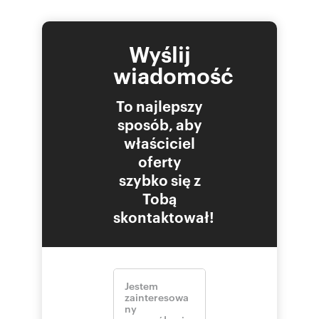
Wyślij
wiadomość
To najlepszy
sposób, aby
właściciel
oferty
szybko się z
Tobą
skontaktował!