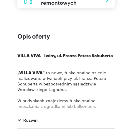
remontowych
Opis oferty
VILLA VIVA - Iwiny, ul. Franza Petera Schuberta
„VILLA VIVA”
to nowe, funkcjonalne osiedle
realizowane w Iwinach przy ul. Franza Petera
Schuberta w bezpośrednim sąsiedztwie
Wrocławskiego Jagodna.
W budynkach znajdziemy funkcjonalne
mieszkania z ogródkami lub balkonami.
Inwestycja połączy w sobie bezpośrednie
sąsiedztwo terenów zielonych oraz doskonałą
Rozwiń
komunikację z centrum miasta którą umożliwia
linia kolejowa IWINY.