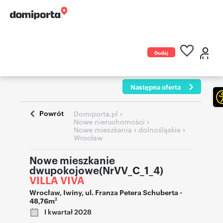
Dodaj
ogłoszenie
Następna oferta
Powrót
›
Domiporta.pl
›
Nowe nieruchomości
›
›
Nowe mieszkania
dolnośląskie
Wrocław
Nowe mieszkanie
dwupokojowe(NrVV_C_1_4)
VILLA VIVA
Wrocław
,
Iwiny
,
ul. Franza Petera Schuberta
-
48,76m
2
I kwartał 2028