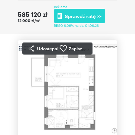
Reklama
585 120
zł
Sprawdź ratę >>
12 000 zł/m
2
RRSO 6,09% na dz. 01.06.26
Udostępnij
Zapisz