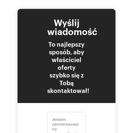
Wyślij
wiadomość
To najlepszy
sposób, aby
właściciel
oferty
szybko się z
Tobą
skontaktował!