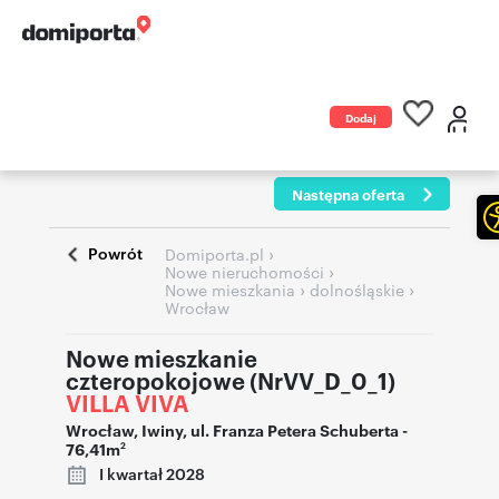
Dodaj
ogłoszenie
Następna oferta
Powrót
›
Domiporta.pl
›
Nowe nieruchomości
›
›
Nowe mieszkania
dolnośląskie
Wrocław
Nowe mieszkanie
czteropokojowe (NrVV_D_0_1)
VILLA VIVA
Wrocław
,
Iwiny
,
ul. Franza Petera Schuberta
-
76,41m
2
I kwartał 2028