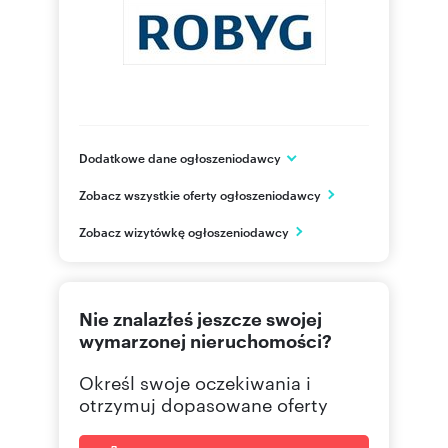
Dodatkowe dane ogłoszeniodawcy
Grupa ROBYG
Zobacz wszystkie oferty ogłoszeniodawcy
Al. Rzeczypospolitej 1
Warszawa
Zobacz wizytówkę ogłoszeniodawcy
mazowieckie
(22) 4
Pokaż telefon
Nie znalazłeś jeszcze swojej
(22) 4
Pokaż fax
wymarzonej nieruchomości?
Określ swoje oczekiwania i
otrzymuj dopasowane oferty