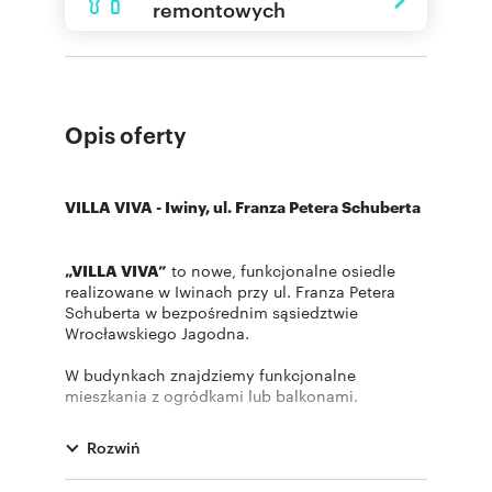
remontowych
Opis oferty
VILLA VIVA - Iwiny, ul. Franza Petera Schuberta
„VILLA VIVA”
to nowe, funkcjonalne osiedle
realizowane w Iwinach przy ul. Franza Petera
Schuberta w bezpośrednim sąsiedztwie
Wrocławskiego Jagodna.
W budynkach znajdziemy funkcjonalne
mieszkania z ogródkami lub balkonami.
Inwestycja połączy w sobie bezpośrednie
sąsiedztwo terenów zielonych oraz doskonałą
Rozwiń
komunikację z centrum miasta którą umożliwia
linia kolejowa IWINY.