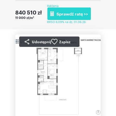
Reklama
840 510
zł
Sprawdź ratę >>
11 000 zł/m
2
RRSO 6,09% na dz. 01.06.26
Udostępnij
Zapisz