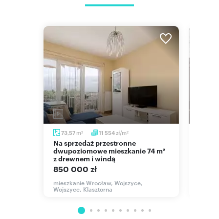
m
zł/m
73,57
11 554
77,6
2
2
Na sprzedaż przestronne
Przestronne 3-pokojowe
dwupoziomowe mieszkanie 74 m²
mieszk
z drewnem i windą
park
850 000 zł
775 
mieszkanie Wrocław, Wojszyce,
mieszk
Wojszyce, Klasztorna
Kluczb