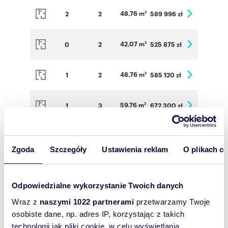
48,76 m
2
2
589 996 zł
2
42,07 m
0
2
525 875 zł
2
48,76 m
1
2
585 120 zł
2
59,76 m
1
3
672 300 zł
2
56,80 m
1
3
639 000 zł
2
Zgoda
Szczegóły
Ustawienia reklam
O plikach c
37,31 m
1
2
475 703 zł
2
Odpowiedzialne wykorzystanie Twoich danych
48,76 m
2
2
589 996 zł
2
Wraz z
naszymi 1022 partnerami
przetwarzamy Twoje
osobiste dane, np. adres IP, korzystając z takich
technologii jak pliki cookie, w celu wyświetlania
59,76 m
2
3
678 276 zł
2