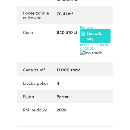
Powierzchnia
76,41 m
2
całkowita
Reklama
Cena
840 510 zł
Sprawdź
ratę
RSSO 6,09% na dz.
01.06.26
Cena za m
11 000 zł/m
2
2
Liczba pokoi
4
Piętro
Parter
Rok budowy
2028