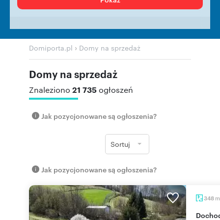
›
Domiporta.pl
Domy na sprzedaż
Domy na sprzedaż
21 735
Znaleziono
ogłoszeń
Jak pozycjonowane są ogłoszenia?
Sortuj
Jak pozycjonowane są ogłoszenia?
m
348
Docho