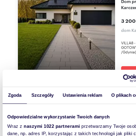
Dom premium z ogrodem i stawem w
Karcz
3 200
dom Ka
VILLA8 
GOTOWY
/Gdynia
Zgoda
Szczegóły
Ustawienia reklam
O plikach c
m
130
Przestronny dom z nowoczesnym ogrzewaniem i
Odpowiedzialne wykorzystanie Twoich danych
fotowo
Wraz z
naszymi 1022 partnerami
przetwarzamy Twoje osob
730 0
dane, np. adres IP, korzystając z takich technologii jak pliki 