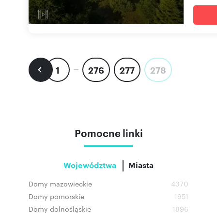
1
276
277
278
Pomocne linki
Województwa
Miasta
Domy mazowieckie
4370
Domy pomorskie
1951
Domy dolnośląskie
1896