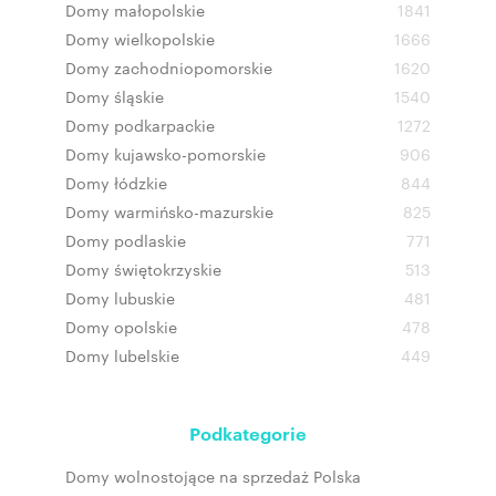
Domy małopolskie
1841
Domy wielkopolskie
1666
Domy zachodniopomorskie
1620
Domy śląskie
1540
Domy podkarpackie
1272
Domy kujawsko-pomorskie
906
Domy łódzkie
844
Domy warmińsko-mazurskie
825
Domy podlaskie
771
Domy świętokrzyskie
513
Domy lubuskie
481
Domy opolskie
478
Domy lubelskie
449
Podkategorie
Domy wolnostojące na sprzedaż Polska