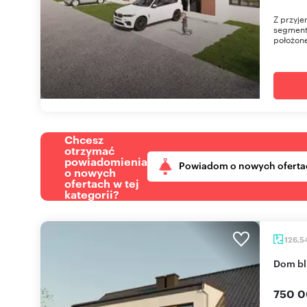
Z przyje
segment
położone
Chcesz
otrzymać
powiadomienia
Powiadom o nowych oferta
o nowych
ofertach w tej
kategorii?
126,5
Dom b
750 0