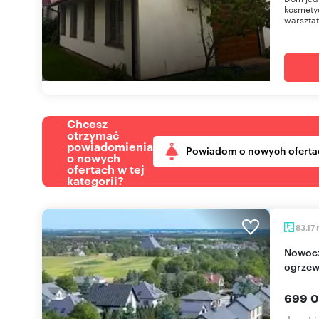
kosmety
warsztat
Chcesz
otrzymać
powiadomienia
Powiadom o nowych oferta
o nowych
ofertach w tej
kategorii?
83,17
Nowoczesny dom 83m2 z klimatyzacją - garaż i
ogrzew
699 0