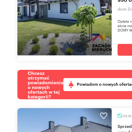
dom Zie
Opłata r
akcie n
DOMY W 
Chcesz
otrzymać
powiadomienia
Powiadom o nowych oferta
o nowych
ofertach w tej
kategorii?
131,18
Sprzedam nowoczesny dom 5 sypialni z
ogrodam