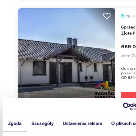
m
79
2
Sprzedam nowoczesny dom 79 m² na Osiedlu
Złote P
669 0
dom Zie
Opłata r
po akci
OD 639.0
Zgoda
Szczegóły
Ustawienia reklam
O plikach c
2079