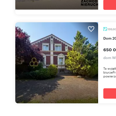
199,8
Dom 2
650 0
dom Wi
Ta wyjąt
biurzePr
powierzc