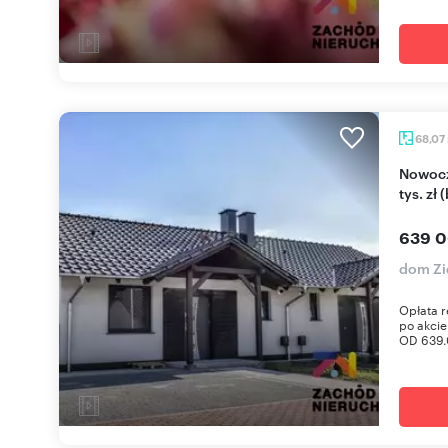
68,07
Nowoczesne domy na Złotych Piaskach od 639
tys. zł 
639 0
dom Zie
Opłata r
po akci
OD 639.0