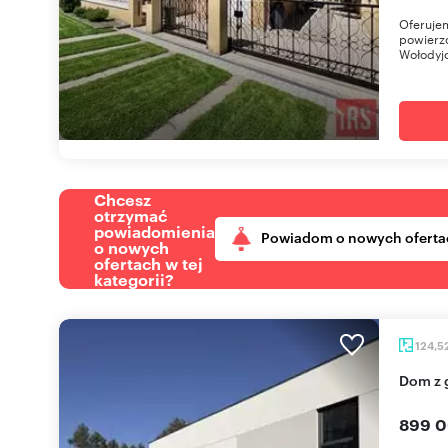
Oferujem
powierzc
Wołodyjo
Chcesz
otrzymać
powiadomienia
Powiadom o nowych oferta
o nowych
ofertach w tej
kategorii?
124,5
Dom z
899 0