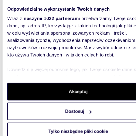
Sprzedam atrakcyjną nieruchomość komercyjną
1963 m
Odpowiedzialne wykorzystanie Twoich danych
Wraz z
naszymi 1022 partnerami
przetwarzamy Twoje osob
1 180 
dane, np. adres IP, korzystając z takich technologii jak pliki 
dom No
w celu wyświetlania spersonalizowanych reklam i treści,
analizowania tychże, wychodzenia naprzeciw oczekiwaniom
Nieruch
zabytkow
użytkowników i rozwoju produktów. Masz wybór odnośnie te
mieszkan
kto używa Twoich danych i w jakich celach to robi.
Dowiedz się więcej odnośnie tego, jak Twoje osobiste dane 
przetwarzane oraz ustaw własne preferencje w
sekcji
szczegółów
. W Deklaracji plików cookie możesz zmienić lu
wycofać swoją zgodę w dowolnej chwili.
Akceptuj
m
111
2
Wykorzystujemy pliki cookie do spersonalizowania treści i r
Nowoc
Dostosuj
aby oferować funkcje społecznościowe i analizować ruch w 
witrynie. Informacje o tym, jak korzystasz z naszej witryny,
749 0
udostępniamy partnerom społecznościowym, reklamowym i
Tylko niezbędne pliki cookie
dom Ża
analitycznym. Partnerzy mogą połączyć te informacje z inn