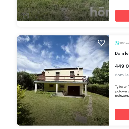
m
100
Dom l
449 0
dom Je
Tylko w 
połowa 
położona