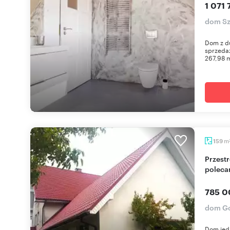
1 071 
dom Sz
Dom z du
sprzeda
267,98 m
m
159
Przestronny dom z gabinetem i tarasami -
polec
785 0
dom Go
Dom jed