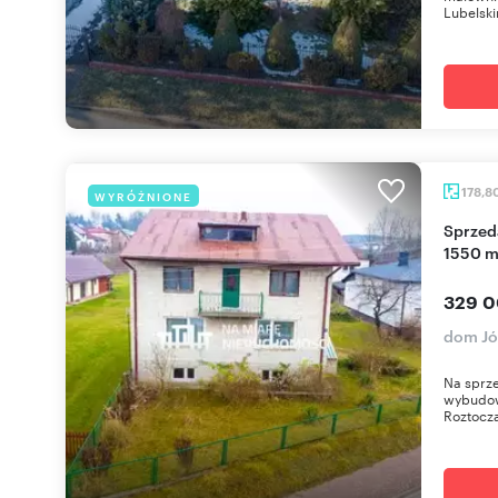
Lubelsk
178,8
WYRÓŻNIONE
Sprzedam przestronny dom 179 m² z dużą działką
1550 m
329 0
dom Jó
Na sprze
wybudow
Roztocza