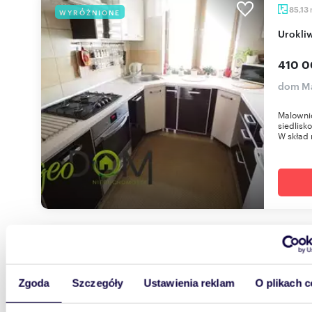
85,13
WYRÓŻNIONE
Urokl
410 0
dom Ma
Malowni
siedlisk
W skład 
m
150
Dom 150m2 z piwnicą i garażem w Komarowie-
Zgoda
Szczegóły
Ustawienia reklam
O plikach c
Osadzi