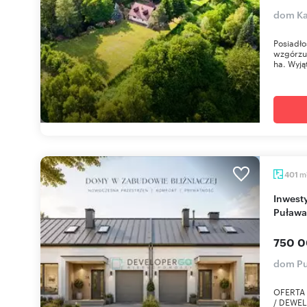
dom Ka
Posiadł
wzgórzu 
ha. Wyją
m
401
Inwestycyjny dom z dużym potencjałem w
Puława
750 0
dom Pu
OFERTA
/ DEWEL