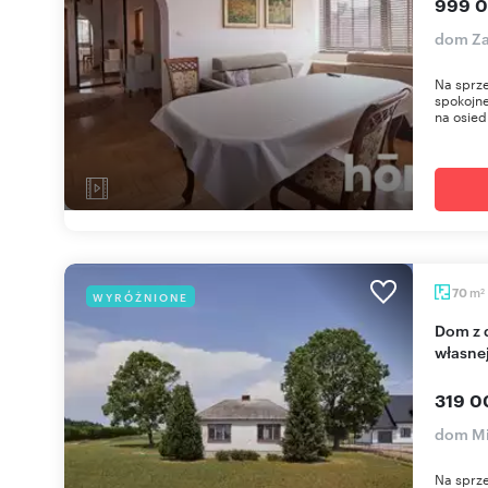
999 0
dom Za
Na sprz
spokojne
na osiedl
m
70
WYRÓŻNIONE
2
Dom z dużą działką - potencjał do remontu i
własnej
319 0
dom Mi
Na sprze