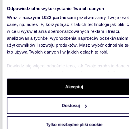
375 0
Odpowiedzialne wykorzystanie Twoich danych
dom Ko
Wraz z
naszymi 1022 partnerami
przetwarzamy Twoje osob
Na sprz
dane, np. adres IP, korzystając z takich technologii jak pliki 
oraz sp
w celu wyświetlania spersonalizowanych reklam i treści,
idealna 
analizowania tychże, wychodzenia naprzeciw oczekiwaniom
użytkowników i rozwoju produktów. Masz wybór odnośnie te
kto używa Twoich danych i w jakich celach to robi.
Dowiedz się więcej odnośnie tego, jak Twoje osobiste dane 
przetwarzane oraz ustaw własne preferencje w
sekcji
139,9
szczegółów
. W Deklaracji plików cookie możesz zmienić lu
wycofać swoją zgodę w dowolnej chwili.
Akceptuj
Dom inwestycyjny w Kazimierzu Dolnym z
tarase
Wykorzystujemy pliki cookie do spersonalizowania treści i r
Dostosuj
1 790
aby oferować funkcje społecznościowe i analizować ruch w 
witrynie. Informacje o tym, jak korzystasz z naszej witryny,
dom Ka
udostępniamy partnerom społecznościowym, reklamowym i
Tylko niezbędne pliki cookie
WYJĄTK
analitycznym. Partnerzy mogą połączyć te informacje z inn