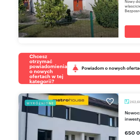
Nowy dom
wlascici
Bezposre
Chcesz
otrzymać
powiadomienia
Powiadom o nowych oferta
o nowych
ofertach w tej
kategorii?
262,6
WYRÓŻNIONE
Nowoczesny segment z potencjałem
inwest
650 0