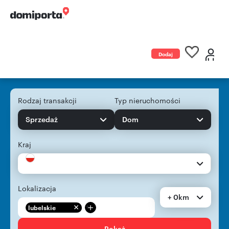
Dodaj
ogłoszenie
Rodzaj transakcji
Typ nieruchomości
Sprzedaż
Dom
Kraj
Lokalizacja
+ 0km
+
lubelskie
Pokaż