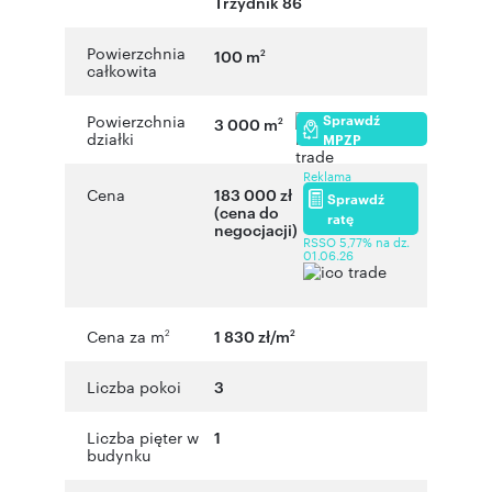
Trzydnik 86
Powierzchnia
100 m
2
całkowita
Sprawdź
Powierzchnia
3 000 m
2
działki
MPZP
Reklama
Cena
183 000 zł
Sprawdź
(cena do
ratę
negocjacji)
RSSO 5,77% na dz.
01.06.26
Cena za m
1 830 zł/m
2
2
Liczba pokoi
3
Liczba pięter w
1
budynku