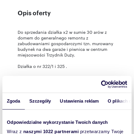
Opis oferty
Do sprzedania działka x2 w sumie 30 arów z
domem do generalnego remontu z
zabudowaniami gospodarczymi tzn. murowany
budynek na dwa garaże i piwnica w centrum
miejscowości Trzydnik Duży.
Działka o nr 322/1 i 325 .
Polecam
Rozwiń
Zgoda
Szczegóły
Ustawienia reklam
O plikach c
Statystyki ogłoszenia:
Odpowiedzialne wykorzystanie Twoich danych
Wraz z
naszymi 1022 partnerami
przetwarzamy Twoje