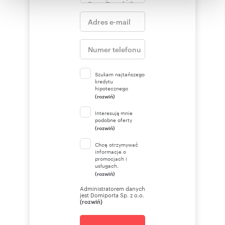
korzystania z ich usług.
Szukam najtańszego
kredytu
hipotecznego
(rozwiń)
Interesują mnie
podobne oferty
(rozwiń)
Chcę otrzymywać
informacje o
promocjach i
usługach.
(rozwiń)
Administratorem danych
jest Domiporta Sp. z o.o.
(rozwiń)