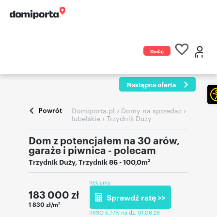
Dodaj
ogłoszenie
Następna oferta
Powrót
›
›
Domiporta.pl
Domy na sprzedaż
›
lubelskie
Trzydnik Duży
Dom z potencjałem na 30 arów,
garaże i piwnica - polecam
Trzydnik Duży
,
Trzydnik 86
- 100,0m
2
Reklama
183 000
zł
Sprawdź ratę >>
1 830 zł/m
2
RRSO 5,77% na dz. 01.06.26