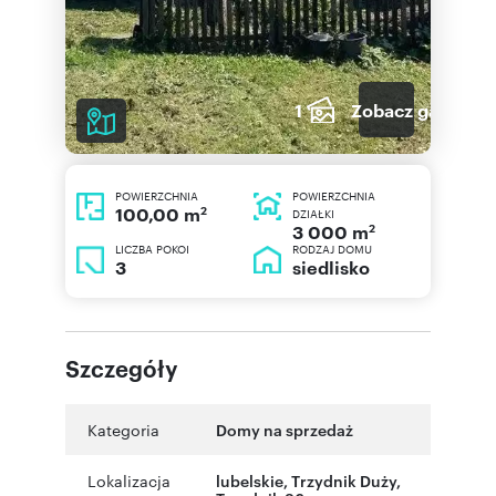
1
Zobacz galerię
POWIERZCHNIA
POWIERZCHNIA
2
100,00 m
DZIAŁKI
2
3 000 m
LICZBA POKOI
RODZAJ DOMU
3
siedlisko
Szczegóły
Kategoria
Domy na sprzedaż
Lokalizacja
lubelskie
,
Trzydnik Duży
,