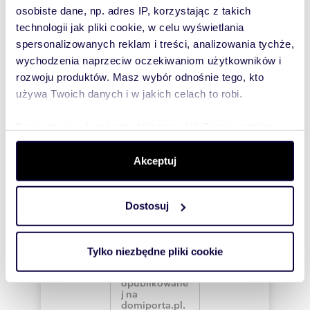
Wyślij
osobiste dane, np. adres IP, korzystając z takich
wiadomość
technologii jak pliki cookie, w celu wyświetlania
spersonalizowanych reklam i treści, analizowania tychże,
To najlepszy
wychodzenia naprzeciw oczekiwaniom użytkowników i
sposób, aby
rozwoju produktów. Masz wybór odnośnie tego, kto
właściciel
używa Twoich danych i w jakich celach to robi.
oferty
szybko się z
Dowiedz się więcej odnośnie tego, jak Twoje osobiste
Tobą
dane są przetwarzane oraz ustaw własne preferencje w
skontaktował!
sekcji szczegółów
. W Deklaracji plików cookie możesz
Akceptuj
zmienić lub wycofać swoją zgodę w dowolnej chwili.
Dostosuj
Wykorzystujemy pliki cookie do spersonalizowania treści
i reklam, aby oferować funkcje społecznościowe i
analizować ruch w naszej witrynie. Informacje o tym, jak
Tylko niezbędne pliki cookie
korzystasz z naszej witryny, udostępniamy partnerom
społecznościowym, reklamowym i analitycznym.
Partnerzy mogą połączyć te informacje z innymi danymi
otrzymanymi od Ciebie lub uzyskanymi podczas