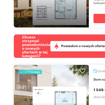
funkcjona
Chcesz
otrzymać
powiadomienia
Powiadom o nowych oferta
o nowych
ofertach w tej
kategorii?
123,6
WYRÓŻNIONE
dom n
1 549
dom Gd