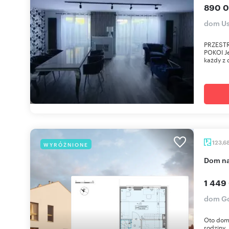
890 0
dom Us
PRZESTR
POKOI J
każdy z
123,6
WYRÓŻNIONE
dom n
1 449
dom Gd
Oto dom 
rodziny.