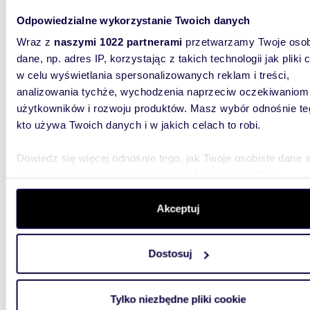
centru
Odpowiedzialne wykorzystanie Twoich danych
190 0
Wraz z
naszymi 1022 partnerami
przetwarzamy Twoje osob
dom Sk
dane, np. adres IP, korzystając z takich technologii jak pliki 
w celu wyświetlania spersonalizowanych reklam i treści,
Nieruch
analizowania tychże, wychodzenia naprzeciw oczekiwaniom
miasta: 
medyczna
użytkowników i rozwoju produktów. Masz wybór odnośnie te
kto używa Twoich danych i w jakich celach to robi.
Dowiedz się więcej odnośnie tego, jak Twoje osobiste dane 
przetwarzane oraz ustaw własne preferencje w
sekcji
szczegółów
. W Deklaracji plików cookie możesz zmienić lu
wycofać swoją zgodę w dowolnej chwili.
Akceptuj
2723
WYRÓŻNIONE
Wykorzystujemy pliki cookie do spersonalizowania treści i r
Obiekt usługowo-mieszkalny 2 723 m2 z
Dostosuj
parkin
aby oferować funkcje społecznościowe i analizować ruch w 
witrynie. Informacje o tym, jak korzystasz z naszej witryny,
3 750
udostępniamy partnerom społecznościowym, reklamowym i
Tylko niezbędne pliki cookie
dom Tcz
analitycznym. Partnerzy mogą połączyć te informacje z inn