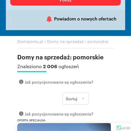
Powiadom o nowych ofertach
›
›
Domiporta.pl
Domy na sprzedaż
pomorskie
Domy na sprzedaż: pomorskie
2 006
Znaleziono
ogłoszeń
Jak pozycjonowane są ogłoszenia?
Sortuj
Jak pozycjonowane są ogłoszenia?
OFERTA SPECJALNA
od 32