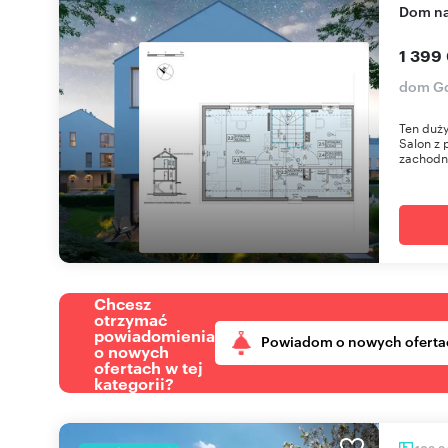
dom n
1 399
dom Gd
Ten duży
Salon z 
zachodni
Chcesz
otrzymać
powiadomienia
Powiadom o nowych oferta
o nowych
ofertach w tej
kategorii?