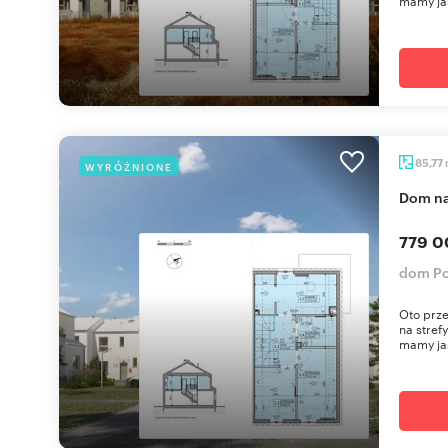
mamy jas
85,77
WYRÓŻNIONE
dom n
779 0
dom Po
Oto prz
na stref
mamy jas