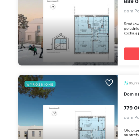
689 0
dom Po
Środkow
południo
kochają j
85,77
WYRÓŻNIONE
dom n
779 0
dom Po
Oto prz
na stref