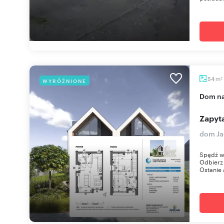
m
54
WYRÓŻNIONE
2
dom n
Zapyta
dom Ja
Spędź w
Odbierz 
Ostanie 