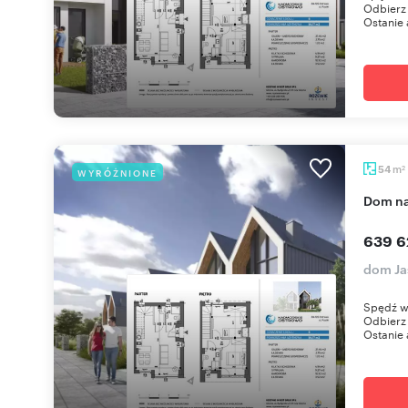
Odbierz 
Ostanie 
m
54
WYRÓŻNIONE
2
dom n
639 6
dom Ja
Spędź w
Odbierz 
Ostanie 