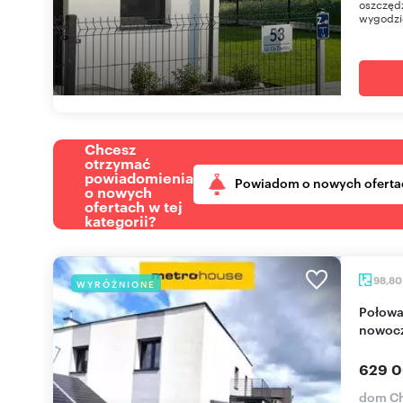
oszczędz
wygodzie
Chcesz
otrzymać
powiadomienia
Powiadom o nowych oferta
o nowych
ofertach w tej
kategorii?
98,8
WYRÓŻNIONE
Połowa domu z niezależnym wejściem,
nowocz
629 0
dom Ch