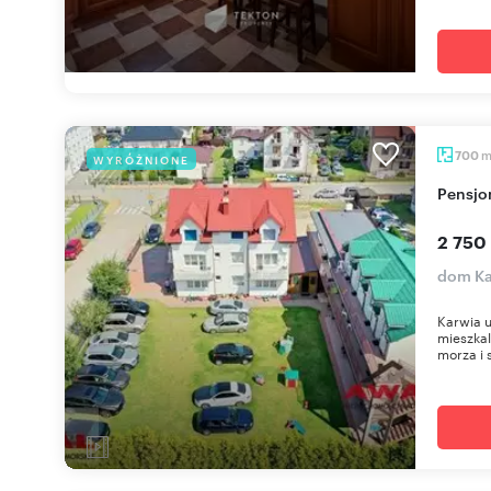
700
WYRÓŻNIONE
Pensjo
2 750
dom Ka
Karwia u
mieszka
morza i 