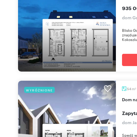
935 0
dom Gd
Blisko G
znajduje
Kokoszka
m
54
WYRÓŻNIONE
2
dom n
Zapyta
dom Ja
Spędź w