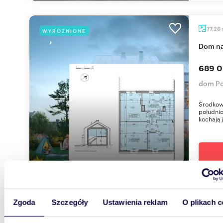
77,26
WYRÓŻNIONE
dom n
689 0
dom Po
Środkow
południo
kochają j
m
296
Zgoda
Szczegóły
Ustawienia reklam
O plikach c
WYRÓŻNIONE
Do sprzedania kompleks budynków 296 m² w