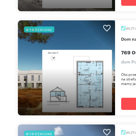
85,77
WYRÓŻNIONE
dom n
769 0
dom Po
Oto prz
na stref
mamy jas
85,77
WYRÓŻNIONE