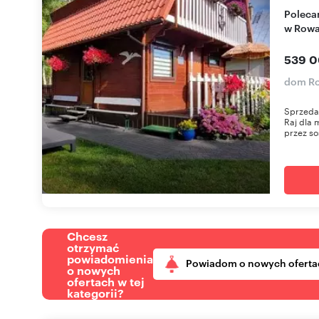
Polecam urokliwy domek 56 m² blisko lasu i plaży
w Row
539 0
dom R
Sprzedam
Raj dla 
przez so
Chcesz
otrzymać
powiadomienia
Powiadom o nowych oferta
o nowych
ofertach w tej
kategorii?