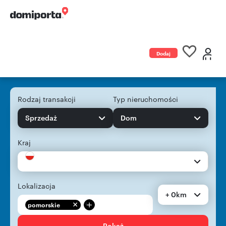
Dodaj
ogłoszenie
Rodzaj transakcji
Typ nieruchomości
Sprzedaż
Dom
Kraj
Lokalizacja
+ 0km
+
pomorskie
Pokaż