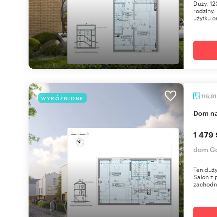
Duży, 12
rodziny.
użytku o
116,8
WYRÓŻNIONE
dom n
1 479 
dom Gd
Ten duży
Salon z 
zachodni