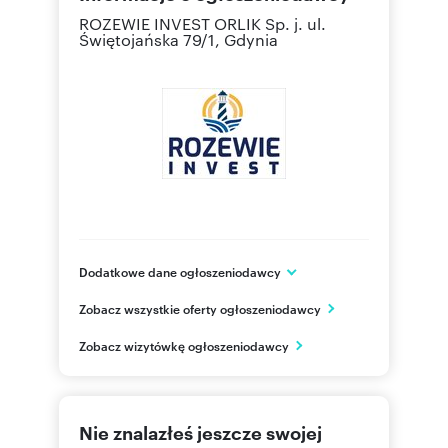
ROZEWIE INVEST ORLIK Sp. j.
ul.
Świętojańska 79/1, Gdynia
Dodatkowe dane ogłoszeniodawcy
ROZEWIE INVEST ORLIK Sp. j.
Zobacz wszystkie oferty ogłoszeniodawcy
ul. Bydgoska 23
Gdynia
Zobacz wizytówkę ogłoszeniodawcy
pomorskie
608 08
Pokaż telefon
Nie znalazłeś jeszcze swojej