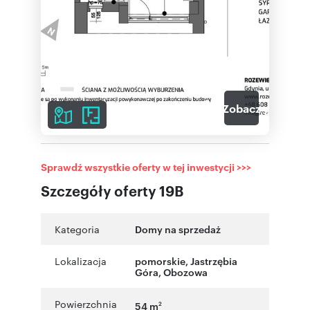
11
Zobacz galerię
Sprawdź wszystkie oferty w tej inwestycji >>>
Szczegóły oferty 19B
Kategoria
Domy na sprzedaż
Lokalizacja
pomorskie
,
Jastrzębia
Góra
,
Obozowa
Powierzchnia
54 m
2