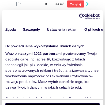
54 m
3
Zapytaj
2
o cenę
Podobne
Zgoda
Szczegóły
Ustawienia reklam
O plikach c
nieruchomości
Odpowiedzialne wykorzystanie Twoich danych
Wraz z
naszymi 1022 partnerami
przetwarzamy Twoje
osobiste dane, np. adres IP, korzystając z takich
technologii jak pliki cookie, w celu wyświetlania
spersonalizowanych reklam i treści, analizowania tychże,
wychodzenia naprzeciw oczekiwaniom użytkowników i
rozwoju produktów. Masz wybór odnośnie tego, kto
używa Twoich danych i w jakich celach to robi.
Dowiedz się więcej odnośnie tego, jak Twoje osobiste
dane są przetwarzane oraz ustaw własne preferencje w