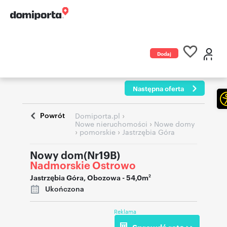
Dodaj
ogłoszenie
Następna oferta
Powrót
›
Domiporta.pl
›
Nowe nieruchomości
Nowe domy
›
›
pomorskie
Jastrzębia Góra
Nowy dom(Nr19B)
Nadmorskie Ostrowo
Jastrzębia Góra
,
Obozowa
- 54,0m
2
Ukończona
Reklama