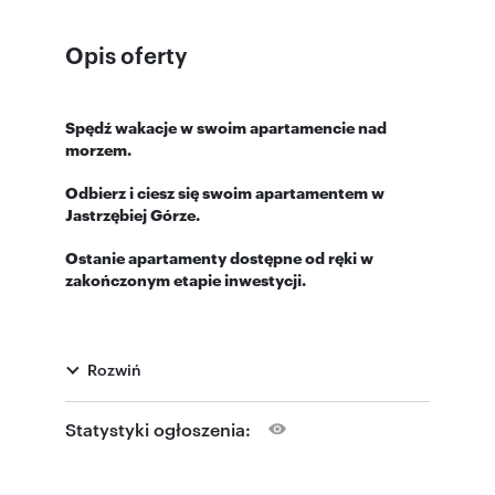
Opis oferty
Spędź wakacje w swoim apartamencie nad
morzem.
Odbierz i ciesz się swoim apartamentem w
Jastrzębiej Górze.
Ostanie apartamenty dostępne od ręki w
zakończonym etapie inwestycji.
Oferujemy Państwu apartamenty na wyjątkowym
Rozwiń
osiedlu NADMORSKIE OSTROWO o powierzchni
54 m2.
Statystyki ogłoszenia:
NADMORSKIE OSTROWO
to kompleks domów
leżących zaledwie 600 m od brzegu morza. To
miejsce, w którym możesz znaleźć ciszę i spokój