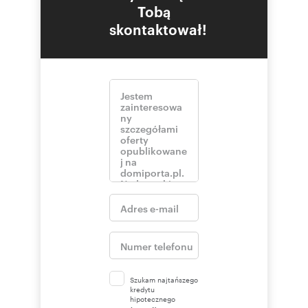
Tobą
skontaktował!
Szukam najtańszego
kredytu
hipotecznego