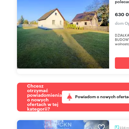
polec
630 0
dom Op
DZIAŁK
BUDOW
wolnosto
Chcesz
otrzymać
powiadomienia
Powiadom o nowych oferta
o nowych
ofertach w tej
kategorii?
m
234