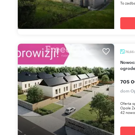
To zadba
76,66
Nowoczesny dom z pompą ciepła 76,66 m² z
ogrod
705 0
dom Op
Oferta s
Opole Że
42 nowo