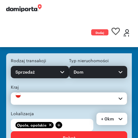
Dodaj
ogłoszenie
Rodzaj transakcji
Typ nieruchomości
Sprzedaż
Dom
Kraj
Lokalizacja
+ 0km
+
Opole, opolskie
Pokaż