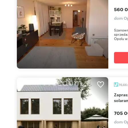
560 0
dom Op
Szanowni
sprzeda
Opolu w 
76,66
Zapraszam do obejrzenia nowoczesnego domu z
solara
705 0
dom Op