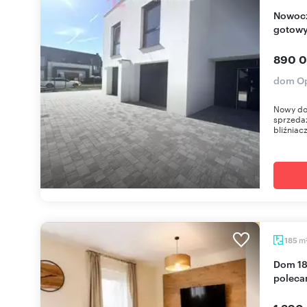
Nowoczesny dom bliźniak 131 m², bez PCC,
gotowy
890 0
dom Op
Nowy do
sprzeda
bliźniac
m
185
Dom 185 m² w Czarnowąsach, ogród, garaż -
poleca