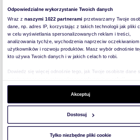
Do sprzedania komfortowy dom 140 m² w Opolu z
Odpowiedzialne wykorzystanie Twoich danych
dużą dz
Wraz z
naszymi 1022 partnerami
przetwarzamy Twoje osob
1 699
dane, np. adres IP, korzystając z takich technologii jak pliki 
w celu wyświetlania spersonalizowanych reklam i treści,
dom Op
analizowania tychże, wychodzenia naprzeciw oczekiwaniom
Tylko w 
użytkowników i rozwoju produktów. Masz wybór odnośnie te
140m w w
kto używa Twoich danych i w jakich celach to robi.
domu go
Dowiedz się więcej odnośnie tego, jak Twoje osobiste dane 
przetwarzane oraz ustaw własne preferencje w
sekcji
szczegółów
. W Deklaracji plików cookie możesz zmienić lu
wycofać swoją zgodę w dowolnej chwili.
Akceptuj
m
Wykorzystujemy pliki cookie do spersonalizowania treści i r
130
Dostosuj
aby oferować funkcje społecznościowe i analizować ruch w 
Zapraszam do domu 130 m² z ogrodem i
witrynie. Informacje o tym, jak korzystasz z naszej witryny,
nowoc
udostępniamy partnerom społecznościowym, reklamowym i
Tylko niezbędne pliki cookie
1 245
analitycznym. Partnerzy mogą połączyć te informacje z inn