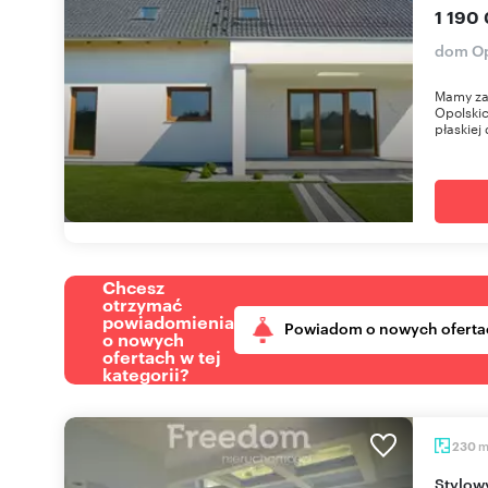
1 190 
dom Op
Mamy za
Opolski
płaskiej 
Chcesz
otrzymać
powiadomienia
Powiadom o nowych oferta
o nowych
ofertach w tej
kategorii?
230
Stylowy dom 230 m² z ogrodem i tarasem - cisza i