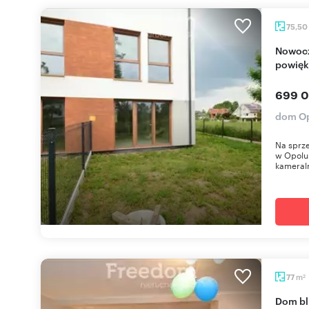
75,50
Nowoczesny dom z ogródkiem i możliwością
powięk
699 0
dom Op
Na sprze
w Opolu 
kameral
m
77
2
Dom b