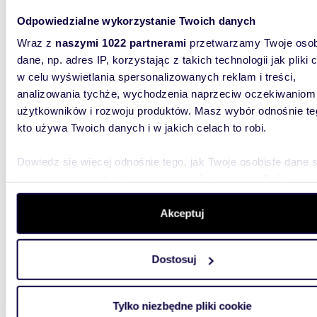
Odpowiedzialne wykorzystanie Twoich danych
2 790
Wraz z
naszymi 1022 partnerami
przetwarzamy Twoje osob
dom Os
dane, np. adres IP, korzystając z takich technologii jak pliki 
Liman
w celu wyświetlania spersonalizowanych reklam i treści,
analizowania tychże, wychodzenia naprzeciw oczekiwaniom
DOM MIE
KOMINKIE
użytkowników i rozwoju produktów. Masz wybór odnośnie te
ogród | 
kto używa Twoich danych i w jakich celach to robi.
Dowiedz się więcej odnośnie tego, jak Twoje osobiste dane 
przetwarzane oraz ustaw własne preferencje w
sekcji
szczegółów
. W Deklaracji plików cookie możesz zmienić lu
wycofać swoją zgodę w dowolnej chwili.
Akceptuj
1450
WYRÓŻNIONE
Wykorzystujemy pliki cookie do spersonalizowania treści i r
Ekskluzywna willa dworkowa z trzema budynkami
Dostosuj
aby oferować funkcje społecznościowe i analizować ruch w 
i pote
witrynie. Informacje o tym, jak korzystasz z naszej witryny,
udostępniamy partnerom społecznościowym, reklamowym i
5 500
Tylko niezbędne pliki cookie
analitycznym. Partnerzy mogą połączyć te informacje z inn