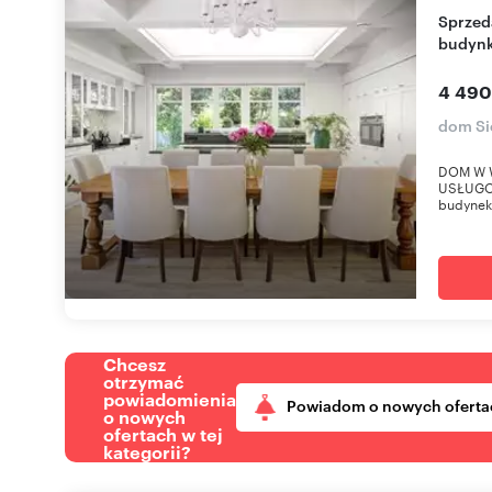
Sprzedam luksusowy dom z apartamentami i
budyn
4 490
dom Si
DOM W 
USŁUGOW
budynek 
Chcesz
otrzymać
powiadomienia
Powiadom o nowych oferta
o nowych
ofertach w tej
kategorii?