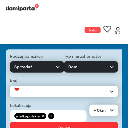
Dodaj
ogłoszenie
Rodzaj transakcji
Typ nieruchomości
Sprzedaż
Dom
Kraj
Lokalizacja
+ 0km
+
wielkopolskie
Pokaż