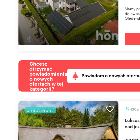
Mamy pr
doinwes
Olędersk
Chcesz
otrzymać
powiadomienia
Powiadom o nowych oferta
o nowych
ofertach w tej
kategorii?
430
WYRÓŻNIONE
Luksusowa rezydencja z naturalnych materiałów
nad je