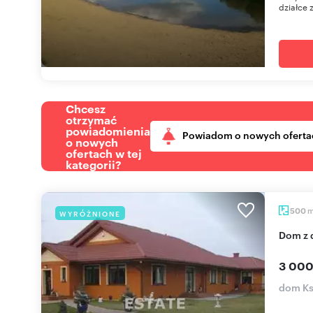
działce z
Chcesz
otrzymać
powiadomienia
Powiadom o nowych oferta
o nowych
ofertach w tej
kategorii?
500
WYRÓŻNIONE
Dom z
3 000
dom K