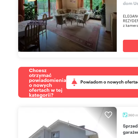
dom Us
ELEGAN
REZYDEN
z kamera
Chcesz
otrzymać
powiadomienia
Powiadom o nowych oferta
o nowych
ofertach w tej
kategorii?
360
Sprzedam przestronną rezydencję 7 pokoi z
garaże