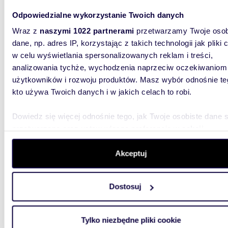
Odpowiedzialne wykorzystanie Twoich danych
2 490
Wraz z
naszymi 1022 partnerami
przetwarzamy Twoje osob
dom Da
dane, np. adres IP, korzystając z takich technologii jak pliki 
w celu wyświetlania spersonalizowanych reklam i treści,
Imponuj
wybudow
analizowania tychże, wychodzenia naprzeciw oczekiwaniom
ekskluzy
użytkowników i rozwoju produktów. Masz wybór odnośnie te
kto używa Twoich danych i w jakich celach to robi.
Dowiedz się więcej odnośnie tego, jak Twoje osobiste dane 
przetwarzane oraz ustaw własne preferencje w
sekcji
szczegółów
. W Deklaracji plików cookie możesz zmienić lu
wycofać swoją zgodę w dowolnej chwili.
Akceptuj
260
Luksusowy dom 300 m² z gabinetem i panelami
Wykorzystujemy pliki cookie do spersonalizowania treści i r
słonec
Dostosuj
aby oferować funkcje społecznościowe i analizować ruch w 
witrynie. Informacje o tym, jak korzystasz z naszej witryny,
1 200
udostępniamy partnerom społecznościowym, reklamowym i
Tylko niezbędne pliki cookie
dom St
analitycznym. Partnerzy mogą połączyć te informacje z inn