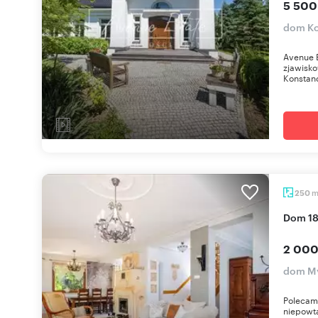
5 500
dom Ko
Avenue E
zjawisko
Konstanc
250
Dom 1
2 000
dom My
Polecam 
niepowt