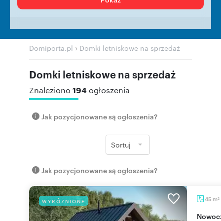
›
Domiporta.pl
Domki letniskowe na sprzedaż
Domki letniskowe na sprzedaż
194
Znaleziono
ogłoszenia
Jak pozycjonowane są ogłoszenia?
Sortuj
Jak pozycjonowane są ogłoszenia?
m
45
WYRÓŻNIONE
2
Nowoczesny dom modułowy 45 m² w Rospudzie -