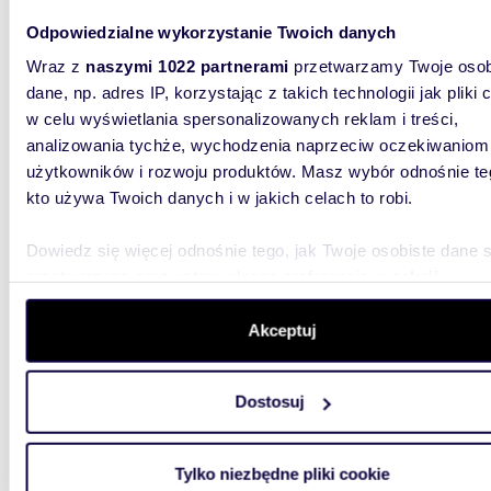
699 0
Odpowiedzialne wykorzystanie Twoich danych
dom Ry
Wraz z
naszymi 1022 partnerami
przetwarzamy Twoje osob
dane, np. adres IP, korzystając z takich technologii jak pliki 
Na sprze
w celu wyświetlania spersonalizowanych reklam i treści,
SuwałkO
dewelop
analizowania tychże, wychodzenia naprzeciw oczekiwaniom
użytkowników i rozwoju produktów. Masz wybór odnośnie te
kto używa Twoich danych i w jakich celach to robi.
Dowiedz się więcej odnośnie tego, jak Twoje osobiste dane 
przetwarzane oraz ustaw własne preferencje w
sekcji
szczegółów
. W Deklaracji plików cookie możesz zmienić lu
m
65
2
wycofać swoją zgodę w dowolnej chwili.
Akceptuj
Urokl
Wykorzystujemy pliki cookie do spersonalizowania treści i r
589 0
Dostosuj
aby oferować funkcje społecznościowe i analizować ruch w 
dom Bo
witrynie. Informacje o tym, jak korzystasz z naszej witryny,
udostępniamy partnerom społecznościowym, reklamowym i
Tylko niezbędne pliki cookie
Na sprz
analitycznym. Partnerzy mogą połączyć te informacje z inn