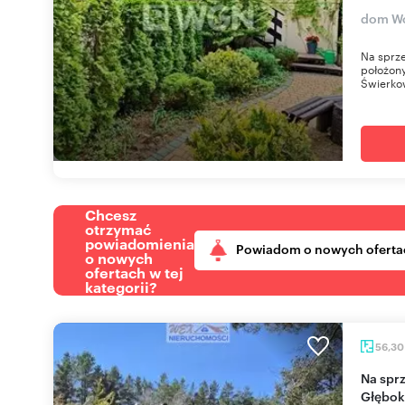
dom Wo
Na sprze
położony
Świerko
Chcesz
otrzymać
powiadomienia
Powiadom o nowych oferta
o nowych
ofertach w tej
kategorii?
56,3
Na sprzedaż urokliwy dom nad jeziorem
Głębok