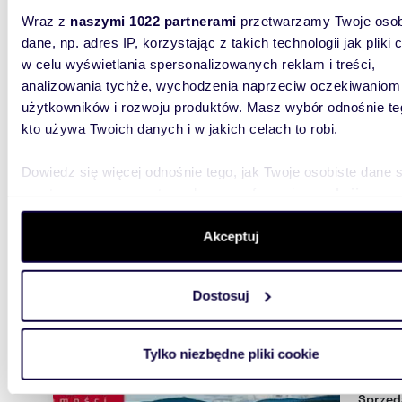
Wraz z
naszymi 1022 partnerami
przetwarzamy Twoje osob
dane, np. adres IP, korzystając z takich technologii jak pliki 
3214
w celu wyświetlania spersonalizowanych reklam i treści,
Zabytkowy pałac z hotelem i parkiem - inwestycja
analizowania tychże, wychodzenia naprzeciw oczekiwaniom
z pote
użytkowników i rozwoju produktów. Masz wybór odnośnie te
108 0
kto używa Twoich danych i w jakich celach to robi.
dom Za
Dowiedz się więcej odnośnie tego, jak Twoje osobiste dane 
przetwarzane oraz ustaw własne preferencje w
sekcji
Na sprz
ogromnym
szczegółów
. W Deklaracji plików cookie możesz zmienić lu
niepowta
wycofać swoją zgodę w dowolnej chwili.
Akceptuj
Wykorzystujemy pliki cookie do spersonalizowania treści i r
Dostosuj
aby oferować funkcje społecznościowe i analizować ruch w 
witrynie. Informacje o tym, jak korzystasz z naszej witryny,
udostępniamy partnerom społecznościowym, reklamowym i
Tylko niezbędne pliki cookie
analitycznym. Partnerzy mogą połączyć te informacje z inn
2736
danymi otrzymanymi od Ciebie lub uzyskanymi podczas
Sprzedam zabytkowy pałac z parkiem i ogrodami