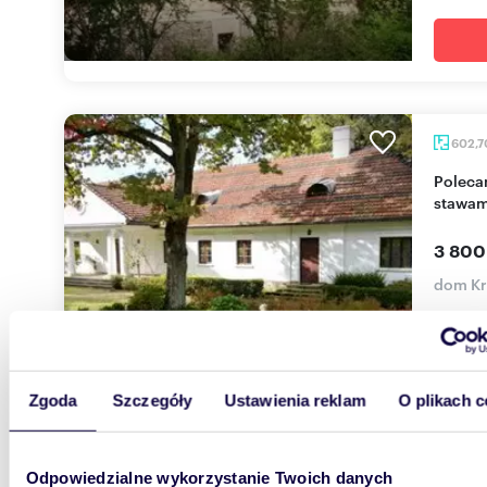
602,
Polecam zabytkowy dwór 602 m² z parkiem,
stawami
3 800
dom K
Przedst
rozbudo
w skali 
Zgoda
Szczegóły
Ustawienia reklam
O plikach c
Odpowiedzialne wykorzystanie Twoich danych