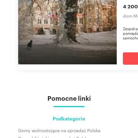
4 200
dom M
Zespół p
pomiędz
samocho
Pomocne linki
Podkategorie
Domy wolnostojące na sprzedaż Polska