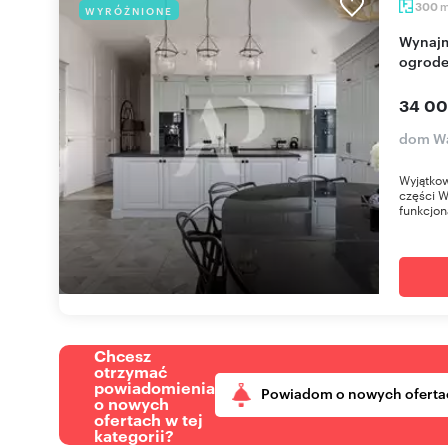
300
WYRÓŻNIONE
Wynajmę luksusowy dom 300 m² z basenem i
ogrod
34 00
dom Wa
Wyjątkow
części W
funkcjon
Chcesz
otrzymać
powiadomienia
Powiadom o nowych oferta
o nowych
ofertach w tej
kategorii?