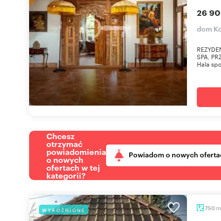
26 90
dom K
REZYDE
SPA, PR
Hala spo
Chcesz
otrzymać
powiadomienia
Powiadom o nowych oferta
o nowych
ofertach w tej
kategorii?
m
750
WYRÓŻNIONE