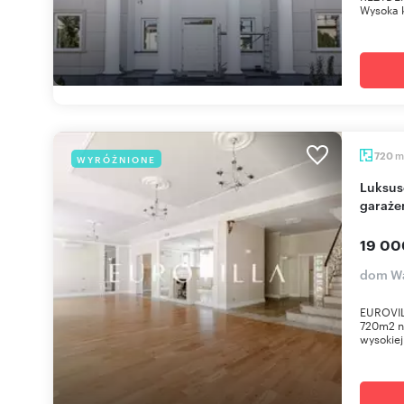
Wysoka k
m
720
WYRÓŻNIONE
Luksusowa rezydencja 720 m2 z 7 sypialniami i
garaż
19 00
dom Wa
EUROVIL
720m2 n
wysokiej