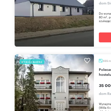
dom Si
Do wynaj
80 m², p
szukając
m
555
WYRÓŻNIONE
Polecam wynajem boutique hotelu z 8 pokoi i
hostelu
35 00
dom Ra
Wynajmę 
(Willa K