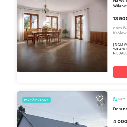
Wilano
13 90
dom Wa
Królew
| DOM 
WILANÓ
NIEDALE
m
80
WYRÓŻNIONE
2
dom 
4 000