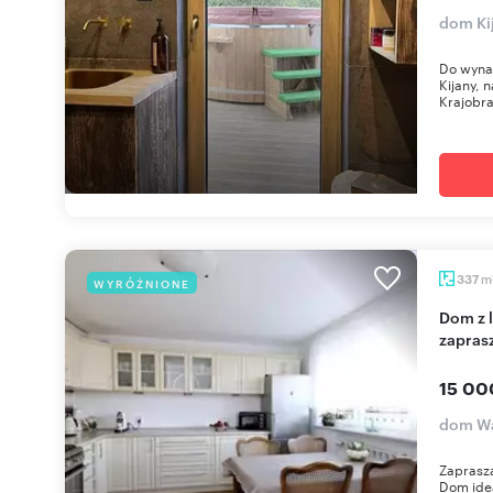
dom Kij
Do wyna
Kijany, 
Krajobra
m
337
WYRÓŻNIONE
Dom z lokalem usługowym 379 m² na Zaciszu -
zapras
15 00
dom Wa
Zaprasz
Dom idea