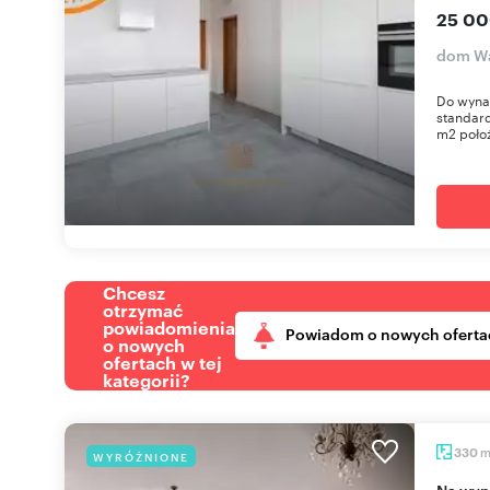
25 00
dom Wa
Do wyna
standard
m2 położ
Chcesz
otrzymać
powiadomienia
Powiadom o nowych oferta
o nowych
ofertach w tej
kategorii?
330
WYRÓŻNIONE
Na wynajem przestronny dom 330 m² w