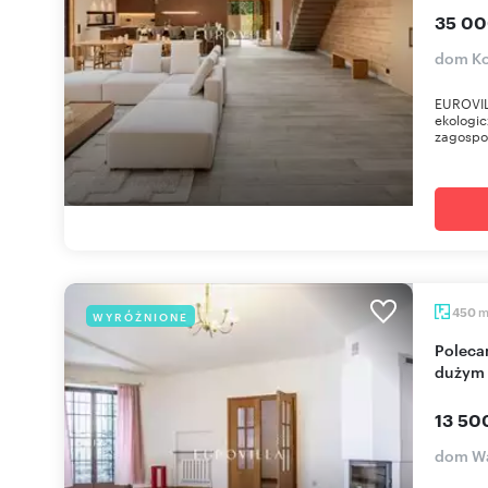
35 00
dom Ko
EUROVIL
ekologic
zagospo
450
WYRÓŻNIONE
Polecam ekskluzywny 450m2 dom w Wilanowie z
dużym
13 50
dom Wa