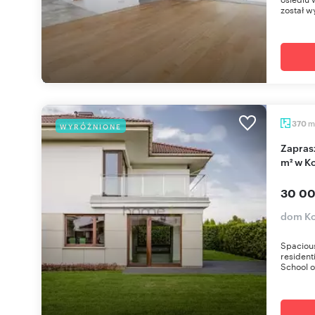
został w
m
370
WYRÓŻNIONE
Zapraszam do wynajmu luksusowego domu 370
m² w K
30 00
dom Ko
Spacious
resident
School o