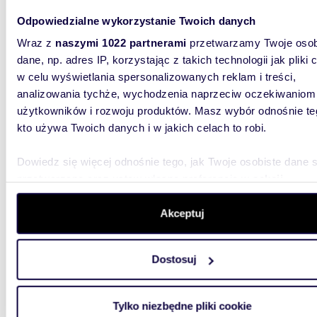
WYRÓŻNIONE
Odpowiedzialne wykorzystanie Twoich danych
Ekskluzywny dom Wilanów 4 sypialnie tarasy
polec
Wraz z
naszymi 1022 partnerami
przetwarzamy Twoje osob
dane, np. adres IP, korzystając z takich technologii jak pliki 
17 00
w celu wyświetlania spersonalizowanych reklam i treści,
dom Wa
analizowania tychże, wychodzenia naprzeciw oczekiwaniom
użytkowników i rozwoju produktów. Masz wybór odnośnie te
Dom woln
kto używa Twoich danych i w jakich celach to robi.
Wilanów |
2 auta | b
Dowiedz się więcej odnośnie tego, jak Twoje osobiste dane 
przetwarzane oraz ustaw własne preferencje w
sekcji
szczegółów
. W Deklaracji plików cookie możesz zmienić lu
wycofać swoją zgodę w dowolnej chwili.
Akceptuj
Wykorzystujemy pliki cookie do spersonalizowania treści i r
300
Dostosuj
WYRÓŻNIONE
aby oferować funkcje społecznościowe i analizować ruch w 
Wynajem domu 300 m2 na Os. Konstancja, blisko
witrynie. Informacje o tym, jak korzystasz z naszej witryny,
szkoły
udostępniamy partnerom społecznościowym, reklamowym i
Tylko niezbędne pliki cookie
analitycznym. Partnerzy mogą połączyć te informacje z inn