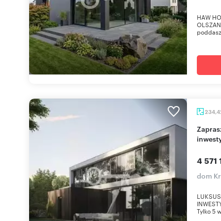
HAW HO
OLSZANI
poddasze
234,
Zapraszam luksusowa willa w prestiżowej
inwest
4 571 
dom Kr
LUKSUS
INWESTYC
Tylko 5 