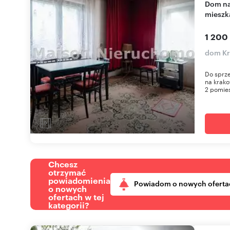
Dom na Bielanach z potencjałem podziału na 2
mieszk
1 200
dom Kr
Do sprze
na krako
2 pomies
Chcesz
otrzymać
powiadomienia
Powiadom o nowych oferta
o nowych
ofertach w tej
kategorii?