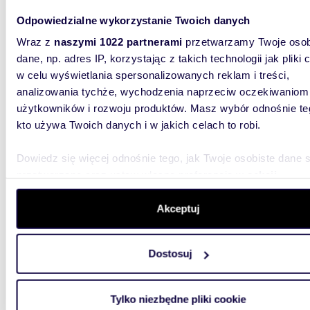
Odpowiedzialne wykorzystanie Twoich danych
m
142
Wraz z
naszymi 1022 partnerami
przetwarzamy Twoje osob
dane, np. adres IP, korzystając z takich technologii jak pliki 
Sprzedam luksusowy dom 142 m² z ogrodem i
w celu wyświetlania spersonalizowanych reklam i treści,
garaże
analizowania tychże, wychodzenia naprzeciw oczekiwaniom
2 920
użytkowników i rozwoju produktów. Masz wybór odnośnie te
kto używa Twoich danych i w jakich celach to robi.
dom Kr
Koniecz
Dowiedz się więcej odnośnie tego, jak Twoje osobiste dane 
ENKLAWI
przetwarzane oraz ustaw własne preferencje w
sekcji
| Zamkni
szczegółów
. W Deklaracji plików cookie możesz zmienić lu
wycofać swoją zgodę w dowolnej chwili.
Akceptuj
Wykorzystujemy pliki cookie do spersonalizowania treści i r
Dostosuj
aby oferować funkcje społecznościowe i analizować ruch w 
witrynie. Informacje o tym, jak korzystasz z naszej witryny,
udostępniamy partnerom społecznościowym, reklamowym i
165,6
Tylko niezbędne pliki cookie
analitycznym. Partnerzy mogą połączyć te informacje z inn