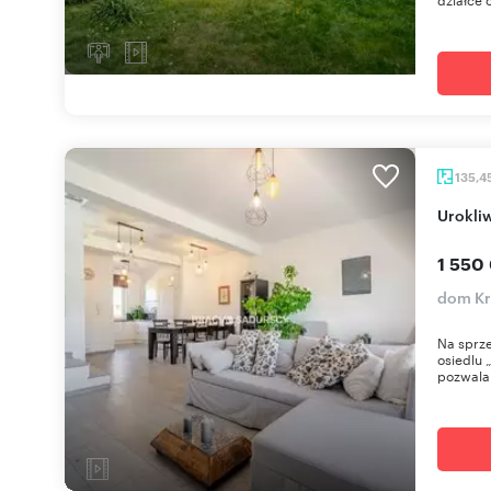
135,4
Urokl
1 550
dom Kr
Na sprz
osiedlu 
pozwala 