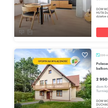
DOM WO
HUTA Do
działce o
220
Polecam przestronny dom 220 m² z garażem i
balkon
2 950
dom Kr
Turnie
DOM WO
DUCHACK
działce 