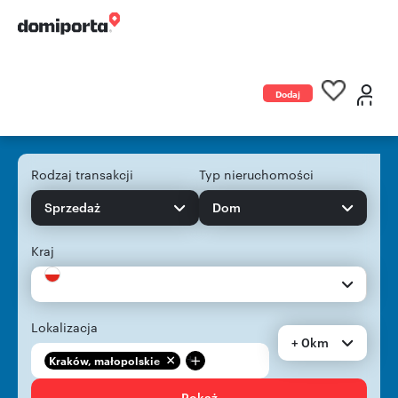
Dodaj
ogłoszenie
Rodzaj transakcji
Typ nieruchomości
Sprzedaż
Dom
Kraj
Lokalizacja
+ 0km
+
Kraków, małopolskie
Pokaż