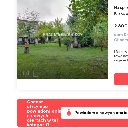
Na sprzedaż przestronny dom bliźniak 173 m² w
Krakow
2 800
dom Kr
Oficers
| Dom w 
rewelacy
segment
Chcesz
otrzymać
powiadomienia
Powiadom o nowych oferta
o nowych
ofertach w tej
kategorii?