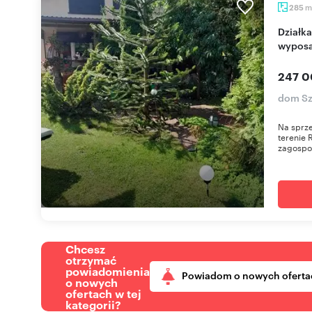
m
285
Działka ROD z domkiem 60 m², nasadzenia,
wyposa
247 0
dom Sz
Na sprze
terenie 
zagospo
Chcesz
otrzymać
powiadomienia
Powiadom o nowych oferta
o nowych
ofertach w tej
kategorii?