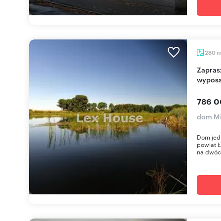
280
Zapraszam do domu nad jeziorem, 6 pokoi, pełne
wyposa
786 0
dom Mi
Dom jed
powiat 
na dwóch