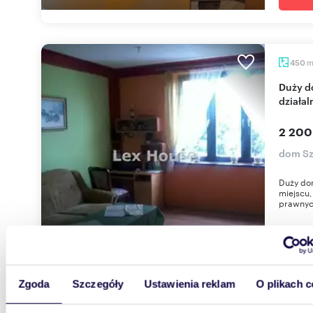
450
Duży dom na Warszewie z potencjałem na
działal
2 200
dom Sz
Duży do
miejscu,
prawnyc
Zgoda
Szczegóły
Ustawienia reklam
O plikach c