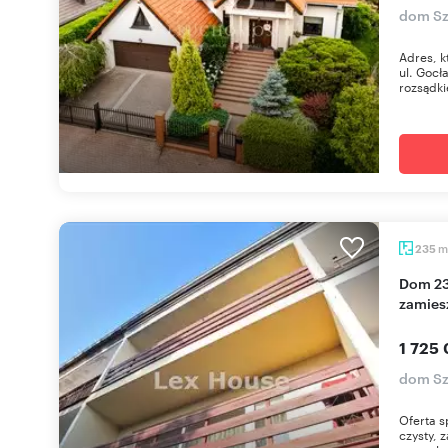
dom Sz
Adres, k
ul. Gocł
rozsądkie
m
235
Dom 235 m² w Szczecinie - gotowy do
zamies
1 725 
dom Sz
Oferta 
czysty, 