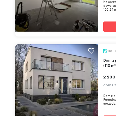
Na sprz
dewelop
156,24 m
m
110
Dom z potencjałem inwestycyjnym w Pogodnie
(110 m²
2 290
dom Sz
Dom z po
Pogodna 
sprzedaż