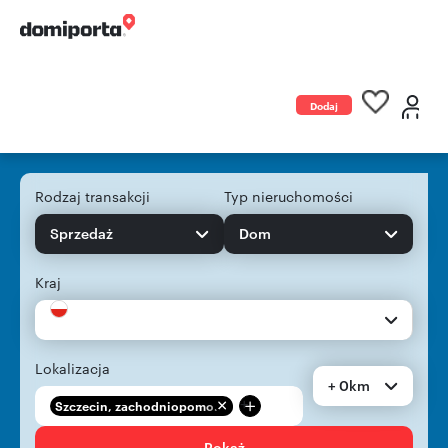
Dodaj
ogłoszenie
Rodzaj transakcji
Typ nieruchomości
Sprzedaż
Dom
Kraj
Lokalizacja
+ 0km
+
Szczecin, zachodniopomo...
Pokaż