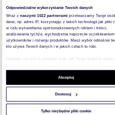
m
218
Odpowiedzialne wykorzystanie Twoich danych
Przestronny dom 218 m² z piękną działką i
garaże
Wraz z
naszymi 1022 partnerami
przetwarzamy Twoje osob
dane, np. adres IP, korzystając z takich technologii jak pliki 
3 490
w celu wyświetlania spersonalizowanych reklam i treści,
analizowania tychże, wychodzenia naprzeciw oczekiwaniom
dom Sz
użytkowników i rozwoju produktów. Masz wybór odnośnie te
Przedst
kto używa Twoich danych i w jakich celach to robi.
domu pa
indywidu
Dowiedz się więcej odnośnie tego, jak Twoje osobiste dane 
przetwarzane oraz ustaw własne preferencje w
sekcji
szczegółów
. W Deklaracji plików cookie możesz zmienić lu
wycofać swoją zgodę w dowolnej chwili.
Akceptuj
Wykorzystujemy pliki cookie do spersonalizowania treści i r
Dostosuj
m
225
aby oferować funkcje społecznościowe i analizować ruch w 
witrynie. Informacje o tym, jak korzystasz z naszej witryny,
Polecam przestronny dom 225 m² z ogrzewaniem
udostępniamy partnerom społecznościowym, reklamowym i
podłog
Tylko niezbędne pliki cookie
analitycznym. Partnerzy mogą połączyć te informacje z inn