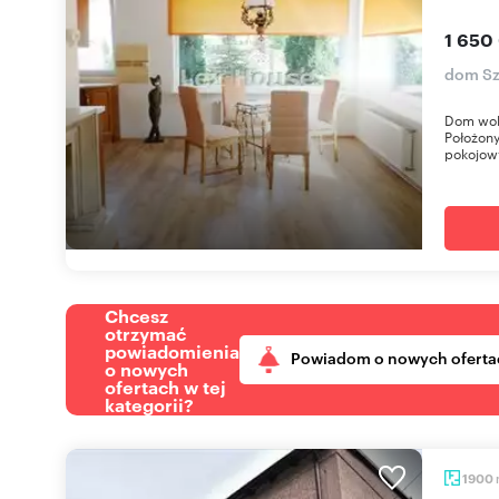
1 650
dom Sz
Dom woln
Położony
pokojowy
Chcesz
otrzymać
powiadomienia
Powiadom o nowych oferta
o nowych
ofertach w tej
kategorii?
1900