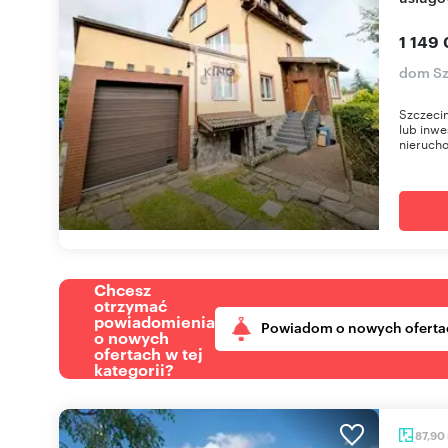
1 149 
dom Sz
Szczecin
lub inwe
nierucho
Chcesz
otrzymać
powiadomienia
Powiadom o nowych oferta
o nowych
ofertach w tej
kategorii?
87,90