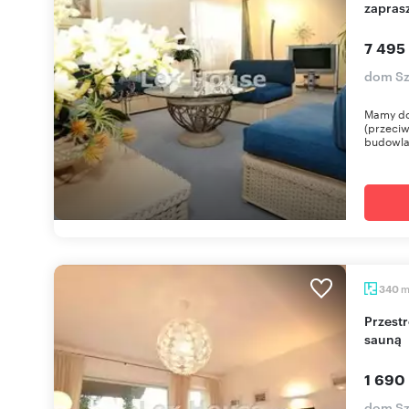
zapras
7 495
dom Sz
Mamy do
(przeciw
budowla
340
Przestronny dom 340m2 z garażem, kominkiem i
sauną
1 690
dom Sz