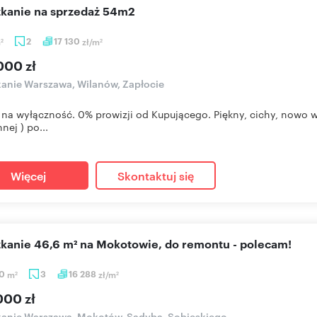
szkanie na sprzedaż 54m2
m
2
17 130
zł/m
2
2
000 zł
anie Warszawa, Wilanów, Zapłocie
 na wyłączność. 0% prowizji od Kupującego. Piękny, cichy, nowo
nej ) po...
Więcej
Skontaktuj się
szkanie 46,6 m² na Mokotowie, do remontu - polecam!
60
m
3
16 288
zł/m
2
2
000 zł
anie Warszawa, Mokotów, Sadyba, Sobieskiego