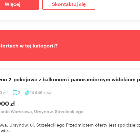
Więcej
Skontaktuj się
ertach w tej kategorii?
awne 2-pokojowe z balkonem i panoramicznym widokiem 
40
m
2
14 646
zł/m
2
2
000 zł
anie Warszawa, Ursynów, Strzeleckiego
wa, Ursynów, ul. Strzeleckiego Przedmiotem oferty jest spółdziel
wie...