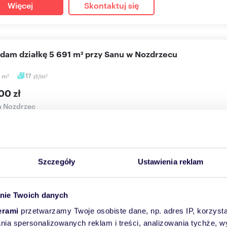
Więcej
Skontaktuj się
edam działkę 5 691 m² przy Sanu w Nozdrzecu
1
m
17
zł/m
2
2
00 zł
a Nozdrzec
DAM NIERUCHOMOŚĆ GRUNTOWĄ (Działkę) W WOJEWÓDZTWIE P
ZEC, MIEJSCOWOŚCI NOZDRZE...
Szczegóły
Ustawienia reklam
Więcej
Skontaktuj się
nie Twoich danych
erami
przetwarzamy Twoje osobiste dane, np. adres IP, korzystaj
lania spersonalizowanych reklam i treści, analizowania tychże,