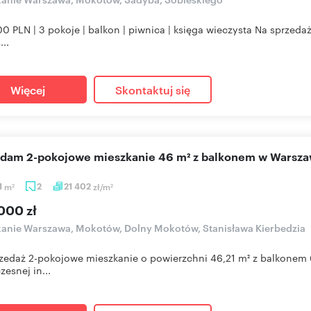
0 PLN | 3 pokoje | balkon | piwnica | księga wieczysta Na sprzeda
...
Więcej
Skontaktuj się
edam 2-pokojowe mieszkanie 46 m² z balkonem w Warsza
1
m
2
21 402
zł/m
2
2
000 zł
anie Warszawa, Mokotów, Dolny Mokotów, Stanisława Kierbedzia
zedaż 2-pokojowe mieszkanie o powierzchni 46,21 m² z balkonem 6
esnej in...