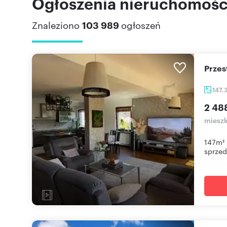
Ogłoszenia nieruchomości
Znaleziono
103 989
ogłoszeń
Prze
147,
2 48
mieszk
147m² 
sprzeda