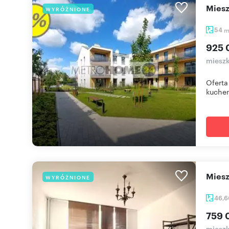
mie
WYRÓŻNIONE
54
925 
mieszk
Oferta
kuchen
Mie
WYRÓŻNIONE
46,
759 
mieszk