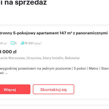
 na sprzedaż
stronny 5-pokojowy apartament 147 m² z panoramicznymi
30
m
5
16 891
zł/m
2
2
8 000 zł
anie Warszawa, Ursynów, Stary Imielin, Bekasów
wygodniej przestrzeni na jednym poziomie | 5 pokoi | Metro | St
ż ...
Więcej
Skontaktuj się