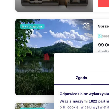
Sprz
WYRÓŻNIONE
569
99 0
działk
SPRZE
NOZDR
Zgoda
Odpowiedzialne wykorzysta
Wraz z
naszymi 1022 partn
pliki cookie, w celu wyświet