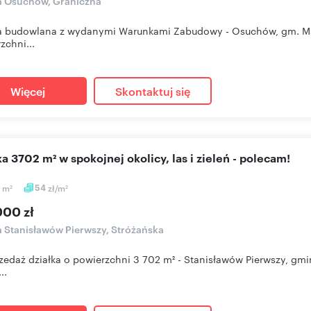
a Osuchów, Graniczna
a budowlana z wydanymi Warunkami Zabudowy - Osuchów, gm. Msz
zchni...
Więcej
Skontaktuj się
łka 3702 m² w spokojnej okolicy, las i zieleń - polecam!
1
m
54
zł/m
2
2
000 zł
a Stanisławów Pierwszy, Stróżańska
zedaż działka o powierzchni 3 702 m² - Stanisławów Pierwszy, gmi
..