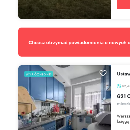
Chcesz otrzymać powiadomienia o nowych of
Ust
WYRÓŻNIONE
42,
621 
mieszk
Warsza
księgą 