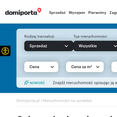
Sprzedaż
Wynajem
Pierwotny
Zag
Rodzaj transakcji
Typ nieruchomości
Sprzedaż
Wszystkie
Otwórz pasek narzędzi
Cena
Cena za m²
Znajdź nieruchomość opisując ją 
NOWOŚĆ
›
Domiporta.pl
Nieruchomości na sprzedaż