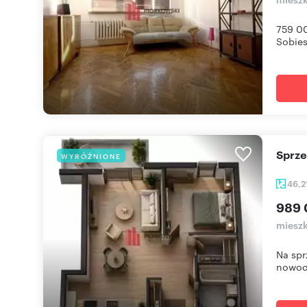
759 00
Sobies
Sprz
WYRÓŻNIONE
46,2
989 
mieszk
Na spr
nowocz