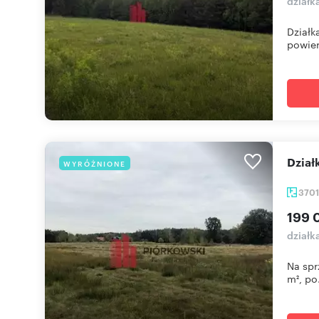
działk
Działk
powier
Dzia
WYRÓŻNIONE
370
199 
działk
Na spr
m², po.