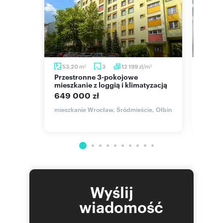
m
m
zł/m
53,20
3
12 199
60,
2
2
2
Przestronne 3-pokojowe
Na sprzedaż jasne 3 pokoje 60,2
mieszkanie z loggią i klimatyzacją
m² z 
649 000 zł
725 7
mieszkanie Wrocław, Śródmieście, Ołbin
mieszk
, mjr.
Wyślij
wiadomość