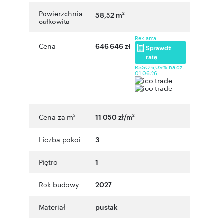
Powierzchnia
58,52 m
2
całkowita
Reklama
Cena
646 646 zł
Sprawdź
ratę
RSSO 6,09% na dz.
01.06.26
Cena za m
11 050 zł/m
2
2
Liczba pokoi
3
Piętro
1
Rok budowy
2027
Materiał
pustak