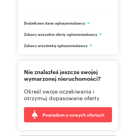
Dodatkowe dane ogłoszeniodawcy
ARKOP DEWELOPER
Zobacz wszystkie oferty ogłoszeniodawcy
ul. Jerzmanowska 18
Wrocław
Zobacz wizytówkę ogłoszeniodawcy
502122
Pokaż telefon
71 310
Pokaż telefon
Nie znalazłeś jeszcze swojej
wymarzonej nieruchomości?
Określ swoje oczekiwania i
otrzymuj dopasowane oferty
Powiadom o nowych ofertach