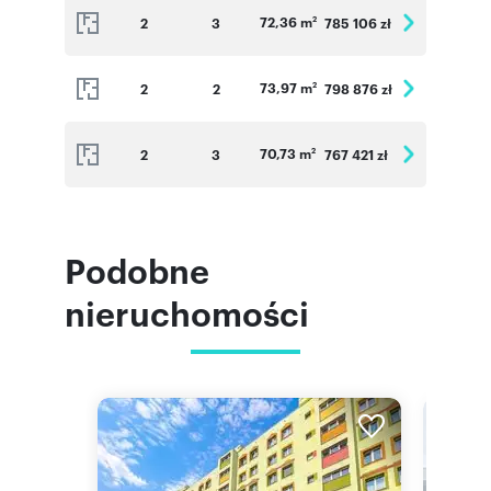
72,36 m
2
3
785 106 zł
2
73,97 m
2
2
798 876 zł
2
70,73 m
2
3
767 421 zł
2
Podobne
nieruchomości