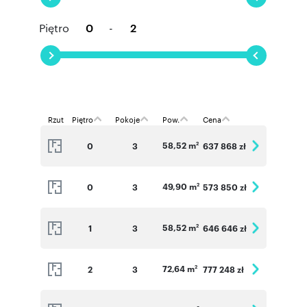
Piętro
-
Rzut
Piętro
Pokoje
Pow.
Cena
58,52 m
0
3
637 868 zł
2
49,90 m
0
3
573 850 zł
2
58,52 m
1
3
646 646 zł
2
72,64 m
2
3
777 248 zł
2