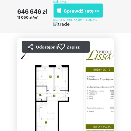
Reklama
646 646
zł
Sprawdź ratę >>
11 050 zł/m
2
RRSO 6,09% na dz. 01.06.26
Udostępnij
Zapisz