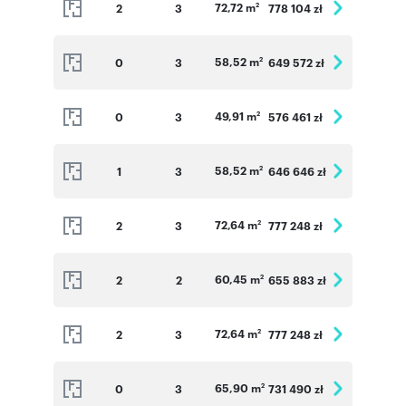
72,72 m
2
3
778 104 zł
2
58,52 m
0
3
649 572 zł
2
49,91 m
0
3
576 461 zł
2
58,52 m
1
3
646 646 zł
2
72,64 m
2
3
777 248 zł
2
60,45 m
2
2
655 883 zł
2
72,64 m
2
3
777 248 zł
2
65,90 m
0
3
731 490 zł
2