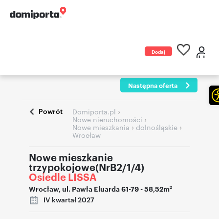
Dodaj
ogłoszenie
Następna oferta
Powrót
›
Domiporta.pl
›
Nowe nieruchomości
›
›
Nowe mieszkania
dolnośląskie
Wrocław
Nowe mieszkanie
trzypokojowe(NrB2/1/4)
Osiedle LISSA
Wrocław
,
ul. Pawła Eluarda 61-79
- 58,52m
2
IV kwartał 2027