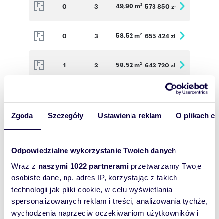
49,90 m
0
3
573 850 zł
2
58,52 m
0
3
655 424 zł
2
58,52 m
1
3
643 720 zł
2
50,18 m
1
3
569 543 zł
2
Zgoda
Szczegóły
Ustawienia reklam
O plikach c
58,52 m
1
3
649 572 zł
2
Odpowiedzialne wykorzystanie Twoich danych
72,64 m
2
3
780 880 zł
2
Wraz z
naszymi 1022 partnerami
przetwarzamy Twoje
osobiste dane, np. adres IP, korzystając z takich
58,52 m
0
3
655 424 zł
2
technologii jak pliki cookie, w celu wyświetlania
spersonalizowanych reklam i treści, analizowania tychże,
58,52 m
1
3
649 572 zł
2
wychodzenia naprzeciw oczekiwaniom użytkowników i