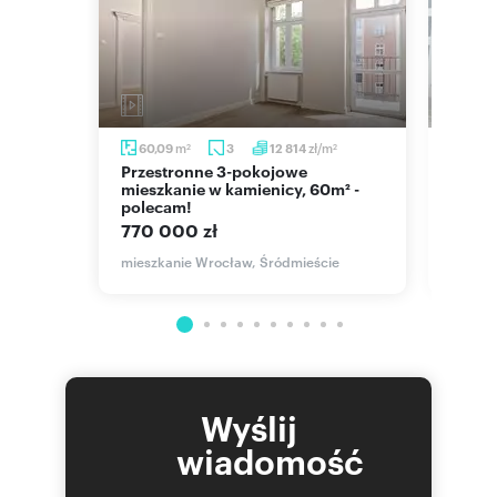
/m
m
zł/m
60,09
3
12 814
60,
2
2
2
Przestronne 3-pokojowe
Na sprzedaż jasne 3 pokoje 60,2
wia
mieszkanie w kamienicy, 60m² -
m² z 
polecam!
725 7
770 000 zł
to,
mieszk
mieszkanie Wrocław, Śródmieście
Wyślij
wiadomość