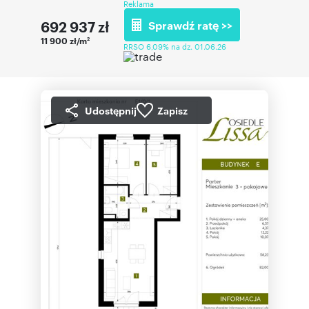
Reklama
692 937
zł
Sprawdź ratę >>
11 900 zł/m
2
RRSO 6,09% na dz. 01.06.26
Udostępnij
Zapisz