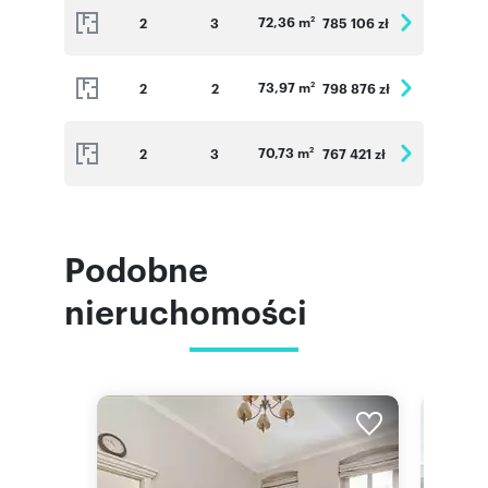
72,36 m
2
3
785 106 zł
2
73,97 m
2
2
798 876 zł
2
70,73 m
2
3
767 421 zł
2
Podobne
nieruchomości