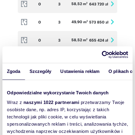
58,52 m
0
3
643 720 zł
2
49,90 m
0
3
573 850 zł
2
58,52 m
0
3
655 424 zł
2
58,52 m
1
3
643 720 zł
2
Zgoda
Szczegóły
Ustawienia reklam
O plikach c
50,18 m
1
3
569 543 zł
2
Odpowiedzialne wykorzystanie Twoich danych
58,52 m
1
3
649 572 zł
2
Wraz z
naszymi 1022 partnerami
przetwarzamy Twoje
osobiste dane, np. adres IP, korzystając z takich
72,64 m
2
3
780 880 zł
2
technologii jak pliki cookie, w celu wyświetlania
spersonalizowanych reklam i treści, analizowania tychże,
58,52 m
0
3
655 424 zł
2
wychodzenia naprzeciw oczekiwaniom użytkowników i