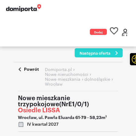
Dodaj
ogłoszenie
Następna oferta
Powrót
›
Domiporta.pl
›
Nowe nieruchomości
›
›
Nowe mieszkania
dolnośląskie
Wrocław
Nowe mieszkanie
trzypokojowe(NrE1/0/1)
Osiedle LISSA
Wrocław
,
ul. Pawła Eluarda 61-79
- 58,23m
2
IV kwartał 2027