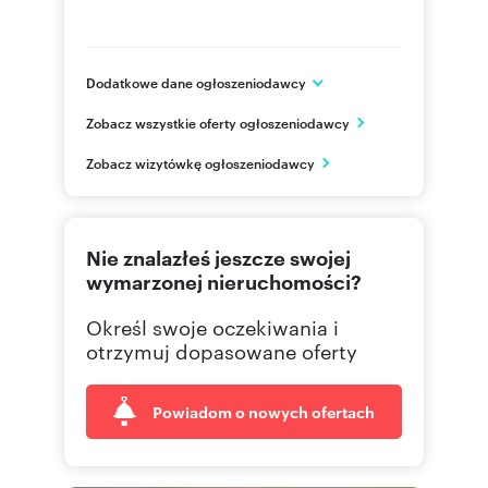
Dodatkowe dane ogłoszeniodawcy
ARKOP DEWELOPER
Zobacz wszystkie oferty ogłoszeniodawcy
ul. Jerzmanowska 18
Wrocław
Zobacz wizytówkę ogłoszeniodawcy
502122
Pokaż telefon
71 310
Pokaż telefon
Nie znalazłeś jeszcze swojej
wymarzonej nieruchomości?
Określ swoje oczekiwania i
otrzymuj dopasowane oferty
Powiadom o nowych ofertach