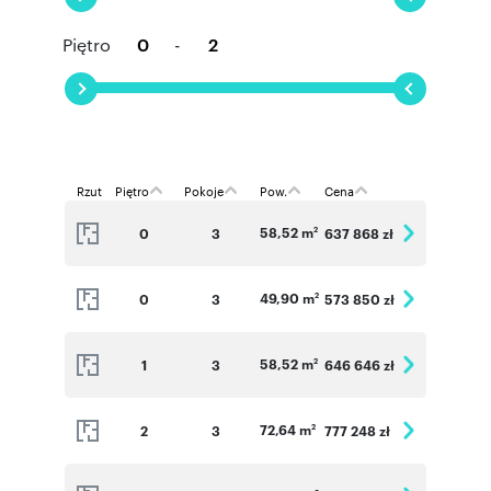
Piętro
-
Rzut
Piętro
Pokoje
Pow.
Cena
58,52 m
0
3
637 868 zł
2
49,90 m
0
3
573 850 zł
2
58,52 m
1
3
646 646 zł
2
72,64 m
2
3
777 248 zł
2