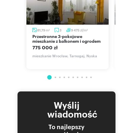
m
zł/m
81,79
3
9 475
73,5
2
2
Przestronne 3-pokojowe
Na sprzedaż przestronne
mieszkanie z balkonem i ogrodem
dwupo
z dre
775 000 zł
850 
mieszkanie Wrocław, Tarnogaj, Nyska
mieszk
Wojszy
Wyślij
wiadomość
To najlepszy