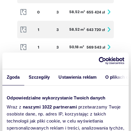
58,52 m
0
3
655 424 zł
2
58,52 m
1
3
643 720 zł
2
50,18 m
1
3
569 543 zł
2
58,52 m
1
3
649 572 zł
2
Zgoda
Szczegóły
Ustawienia reklam
O plikach c
72,64 m
2
3
780 880 zł
2
Odpowiedzialne wykorzystanie Twoich danych
58,52 m
0
3
655 424 zł
2
Wraz z
naszymi 1022 partnerami
przetwarzamy Twoje
osobiste dane, np. adres IP, korzystając z takich
58,52 m
1
3
649 572 zł
2
technologii jak pliki cookie, w celu wyświetlania
spersonalizowanych reklam i treści, analizowania tychże,