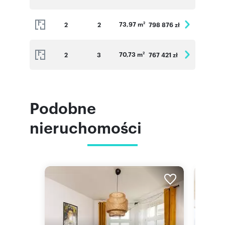
73,97 m
2
2
798 876 zł
2
70,73 m
2
3
767 421 zł
2
Podobne
nieruchomości