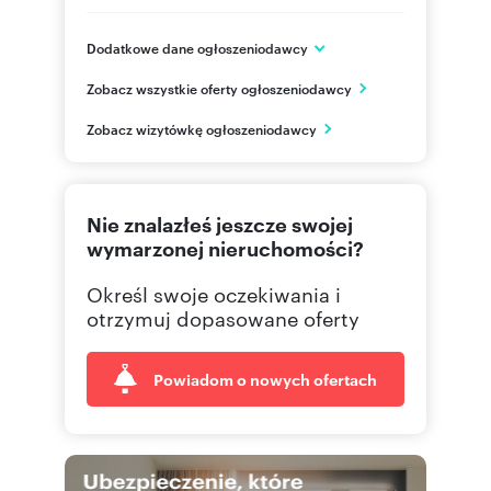
Dodatkowe dane ogłoszeniodawcy
ARKOP DEWELOPER
Zobacz wszystkie oferty ogłoszeniodawcy
ul. Jerzmanowska 18
Wrocław
Zobacz wizytówkę ogłoszeniodawcy
502122
Pokaż telefon
71 310
Pokaż telefon
Nie znalazłeś jeszcze swojej
wymarzonej nieruchomości?
Określ swoje oczekiwania i
otrzymuj dopasowane oferty
Powiadom o nowych ofertach