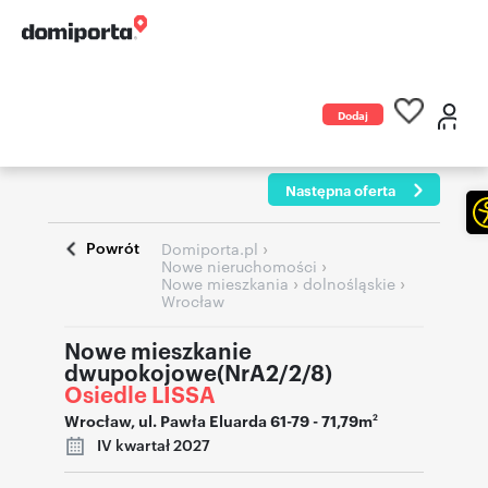
Dodaj
ogłoszenie
Następna oferta
Powrót
›
Domiporta.pl
›
Nowe nieruchomości
›
›
Nowe mieszkania
dolnośląskie
Wrocław
Nowe mieszkanie
dwupokojowe(NrA2/2/8)
Osiedle LISSA
Wrocław
,
ul. Pawła Eluarda 61-79
- 71,79m
2
IV kwartał 2027