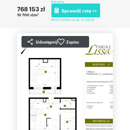
Reklama
768 153
zł
Sprawdź ratę >>
10 700 zł/m
2
RRSO 6,09% na dz. 01.06.26
Udostępnij
Zapisz