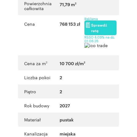
Powierzchnia
71,79 m
2
całkowita
Reklama
Cena
768 153 zł
Sprawdź
ratę
RSSO 6,09% na dz.
01.06.26
Cena za m
10 700 zł/m
2
2
Liczba pokoi
2
Piętro
2
Rok budowy
2027
Materiał
pustak
Kanalizacja
miejska