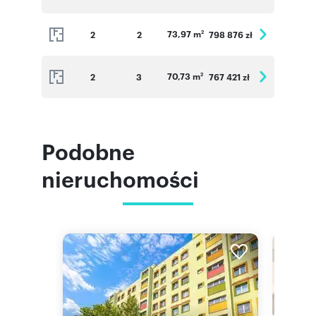
73,97 m
2
2
798 876 zł
2
70,73 m
2
3
767 421 zł
2
Podobne
nieruchomości