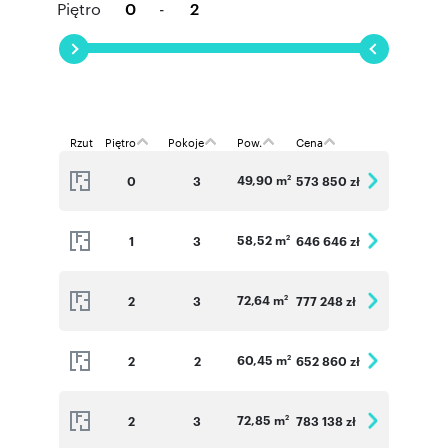
Piętro
-
Rzut
Piętro
Pokoje
Pow.
Cena
49,90 m
0
3
573 850 zł
2
58,52 m
1
3
646 646 zł
2
72,64 m
2
3
777 248 zł
2
60,45 m
2
2
652 860 zł
2
72,85 m
2
3
783 138 zł
2