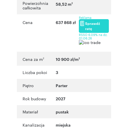
Powierzchnia
58,52 m
2
całkowita
Reklama
Cena
637 868 zł
Sprawdź
ratę
RSSO 6,09% na dz.
01.06.26
Cena za m
10 900 zł/m
2
2
Liczba pokoi
3
Piętro
Parter
Rok budowy
2027
Materiał
pustak
Kanalizacja
miejska