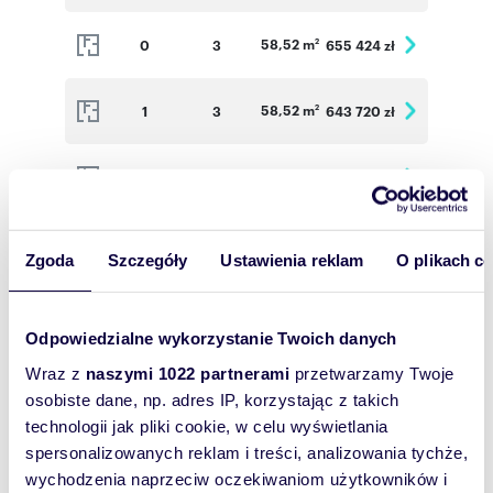
58,52 m
0
3
655 424 zł
2
58,52 m
1
3
643 720 zł
2
50,18 m
1
3
569 543 zł
2
58,52 m
1
3
649 572 zł
2
Zgoda
Szczegóły
Ustawienia reklam
O plikach c
72,64 m
2
3
780 880 zł
2
Odpowiedzialne wykorzystanie Twoich danych
Wraz z
naszymi 1022 partnerami
przetwarzamy Twoje
58,52 m
0
3
655 424 zł
2
osobiste dane, np. adres IP, korzystając z takich
technologii jak pliki cookie, w celu wyświetlania
58,52 m
1
3
649 572 zł
2
spersonalizowanych reklam i treści, analizowania tychże,
wychodzenia naprzeciw oczekiwaniom użytkowników i