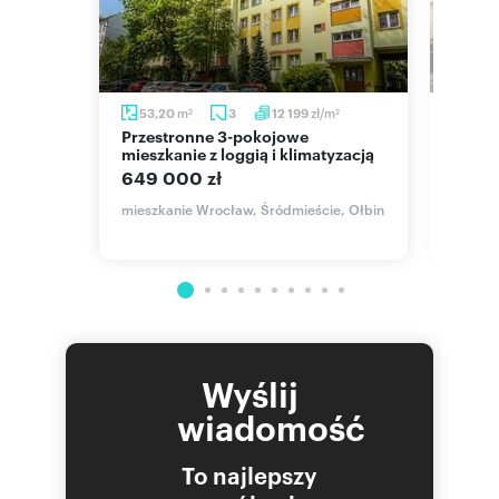
m
m
zł/m
53,20
3
12 199
51,1
2
2
2
Przestronne 3-pokojowe
2-pokojowe mieszkanie z
yzacją.
mieszkanie z loggią i klimatyzacją
balko
pole
649 000 zł
649 
e, Ołbin
mieszkanie Wrocław, Śródmieście, Ołbin
mieszk
Muchob
Wyślij
wiadomość
To najlepszy