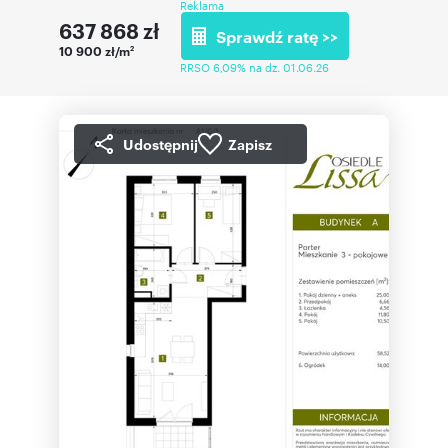
Reklama
637 868
zł
Sprawdź ratę >>
10 900 zł/m
2
RRSO 6,09% na dz. 01.06.26
Udostępnij
Zapisz