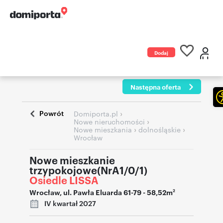
Dodaj
ogłoszenie
Następna oferta
Powrót
›
Domiporta.pl
›
Nowe nieruchomości
›
›
Nowe mieszkania
dolnośląskie
Wrocław
Nowe mieszkanie
trzypokojowe(NrA1/0/1)
Osiedle LISSA
Wrocław
,
ul. Pawła Eluarda 61-79
- 58,52m
2
IV kwartał 2027