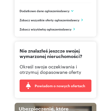
Dodatkowe dane ogłoszeniodawcy
ARKOP DEWELOPER
Zobacz wszystkie oferty ogłoszeniodawcy
ul. Jerzmanowska 18
Wrocław
Zobacz wizytówkę ogłoszeniodawcy
502122
Pokaż telefon
71 310
Pokaż telefon
Nie znalazłeś jeszcze swojej
wymarzonej nieruchomości?
Określ swoje oczekiwania i
otrzymuj dopasowane oferty
Powiadom o nowych ofertach