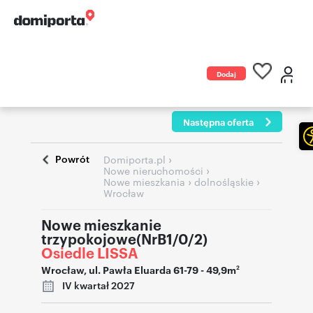
Dodaj
ogłoszenie
Następna oferta
Powrót
›
Domiporta.pl
›
Nowe nieruchomości
›
›
Nowe mieszkania
dolnośląskie
Wrocław
Nowe mieszkanie
trzypokojowe(NrB1/0/2)
Osiedle LISSA
Wrocław
,
ul. Pawła Eluarda 61-79
- 49,9m
2
IV kwartał 2027