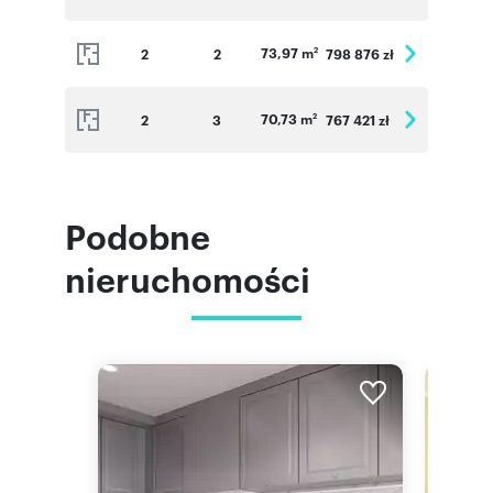
73,97 m
2
2
798 876 zł
2
70,73 m
2
3
767 421 zł
2
Podobne
nieruchomości