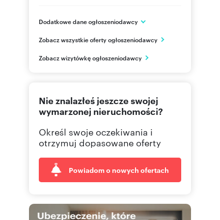
Dodatkowe dane ogłoszeniodawcy
ARKOP DEWELOPER
Zobacz wszystkie oferty ogłoszeniodawcy
ul. Jerzmanowska 18
Wrocław
Zobacz wizytówkę ogłoszeniodawcy
502122
Pokaż telefon
71 310
Pokaż telefon
Nie znalazłeś jeszcze swojej
wymarzonej nieruchomości?
Określ swoje oczekiwania i
otrzymuj dopasowane oferty
Powiadom o nowych ofertach