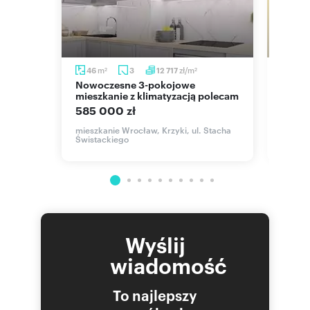
m
m
zł/m
46
3
12 717
53,
2
2
2
Nowoczesne 3-pokojowe
Przestronne 3-pokojowe
mieszkanie z klimatyzacją polecam
mieszk
585 000 zł
649 
mieszkanie Wrocław, Krzyki, ul. Stacha
mieszk
Świstackiego
, mjr.
Wyślij
wiadomość
To najlepszy