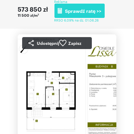
Reklama
573 850
zł
Sprawdź ratę >>
11 500 zł/m
2
RRSO 6,09% na dz. 01.06.26
Udostępnij
Zapisz