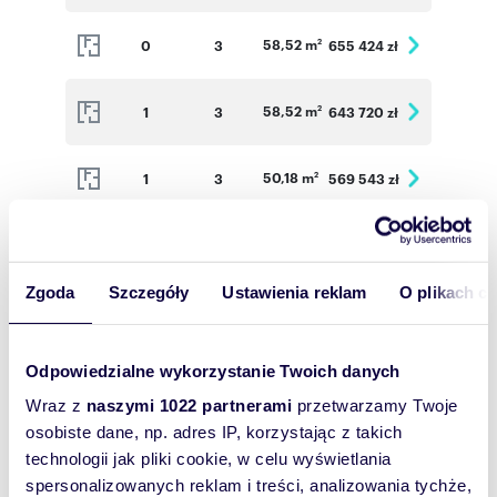
58,52 m
0
3
655 424 zł
2
58,52 m
1
3
643 720 zł
2
50,18 m
1
3
569 543 zł
2
58,52 m
1
3
649 572 zł
2
Zgoda
Szczegóły
Ustawienia reklam
O plikach c
72,64 m
2
3
780 880 zł
2
Odpowiedzialne wykorzystanie Twoich danych
58,52 m
0
3
655 424 zł
2
Wraz z
naszymi 1022 partnerami
przetwarzamy Twoje
osobiste dane, np. adres IP, korzystając z takich
58,52 m
1
3
649 572 zł
2
technologii jak pliki cookie, w celu wyświetlania
spersonalizowanych reklam i treści, analizowania tychże,