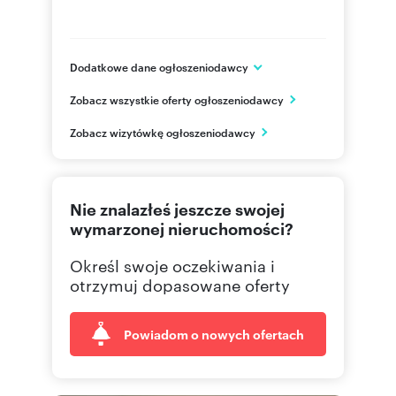
Dodatkowe dane ogłoszeniodawcy
ARKOP DEWELOPER
Zobacz wszystkie oferty ogłoszeniodawcy
ul. Jerzmanowska 18
Wrocław
Zobacz wizytówkę ogłoszeniodawcy
502122
Pokaż telefon
71 310
Pokaż telefon
Nie znalazłeś jeszcze swojej
wymarzonej nieruchomości?
Określ swoje oczekiwania i
otrzymuj dopasowane oferty
Powiadom o nowych ofertach