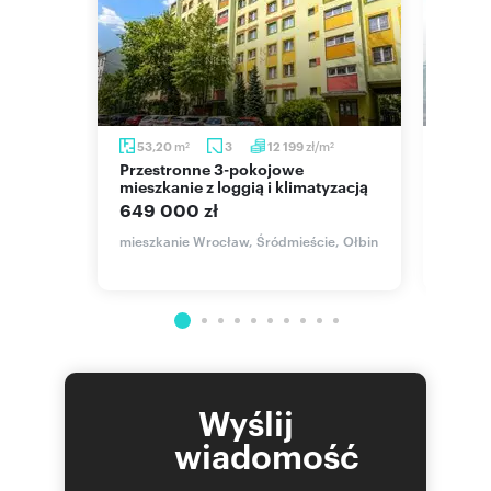
m
zł/m
53,20
3
12 199
53,7
2
2
Przestronne 3-pokojowe
Na sprzedaż słoneczne 54 m² z
kiem
mieszkanie z loggią i klimatyzacją
prywa
Kłoko
649 000 zł
569 
mieszkanie Wrocław, Śródmieście, Ołbin
 Kozanów
mieszk
Jana P
Wyślij
wiadomość