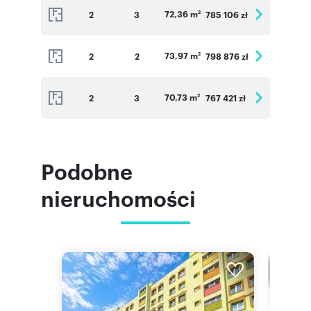
72,36 m
2
3
785 106 zł
2
73,97 m
2
2
798 876 zł
2
70,73 m
2
3
767 421 zł
2
Podobne
nieruchomości