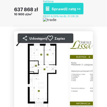
Reklama
637 868
zł
Sprawdź ratę >>
10 900 zł/m
2
RRSO 6,09% na dz. 01.06.26
Udostępnij
Zapisz