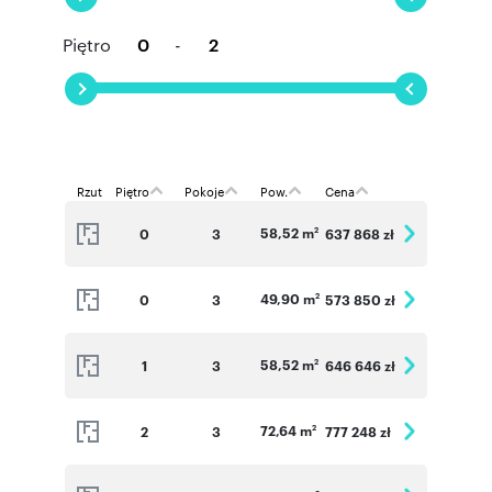
Piętro
-
Rzut
Piętro
Pokoje
Pow.
Cena
58,52 m
0
3
637 868 zł
2
49,90 m
0
3
573 850 zł
2
58,52 m
1
3
646 646 zł
2
72,64 m
2
3
777 248 zł
2