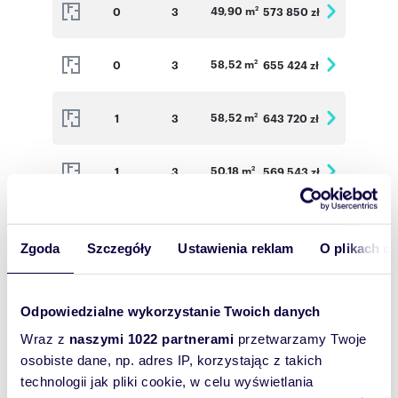
49,90 m
0
3
573 850 zł
2
58,52 m
0
3
655 424 zł
2
58,52 m
1
3
643 720 zł
2
50,18 m
1
3
569 543 zł
2
58,52 m
1
3
649 572 zł
2
Zgoda
Szczegóły
Ustawienia reklam
O plikach c
72,64 m
2
3
780 880 zł
2
Odpowiedzialne wykorzystanie Twoich danych
58,52 m
0
3
655 424 zł
2
Wraz z
naszymi 1022 partnerami
przetwarzamy Twoje
osobiste dane, np. adres IP, korzystając z takich
technologii jak pliki cookie, w celu wyświetlania
58,52 m
1
3
649 572 zł
2