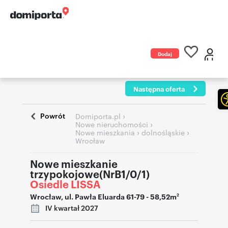
Dodaj
ogłoszenie
Następna oferta
Powrót
›
Domiporta.pl
›
Nowe nieruchomości
›
›
Nowe mieszkania
dolnośląskie
Wrocław
Nowe mieszkanie
trzypokojowe(NrB1/0/1)
Osiedle LISSA
Wrocław
,
ul. Pawła Eluarda 61-79
- 58,52m
2
IV kwartał 2027