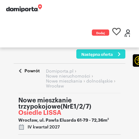
Dodaj
ogłoszenie
Następna oferta
Powrót
›
Domiporta.pl
›
Nowe nieruchomości
›
›
Nowe mieszkania
dolnośląskie
Wrocław
Nowe mieszkanie
trzypokojowe(NrE1/2/7)
Osiedle LISSA
Wrocław
,
ul. Pawła Eluarda 61-79
- 72,36m
2
IV kwartał 2027