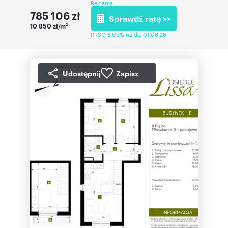
Reklama
785 106
zł
Sprawdź ratę >>
10 850 zł/m
2
RRSO 6,09% na dz. 01.06.26
Udostępnij
Zapisz