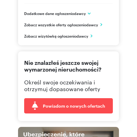
Dodatkowe dane ogłoszeniodawcy
ARKOP DEWELOPER
Zobacz wszystkie oferty ogłoszeniodawcy
ul. Jerzmanowska 18
Wrocław
Zobacz wizytówkę ogłoszeniodawcy
502122
Pokaż telefon
71 310
Pokaż telefon
Nie znalazłeś jeszcze swojej
wymarzonej nieruchomości?
Określ swoje oczekiwania i
otrzymuj dopasowane oferty
Powiadom o nowych ofertach