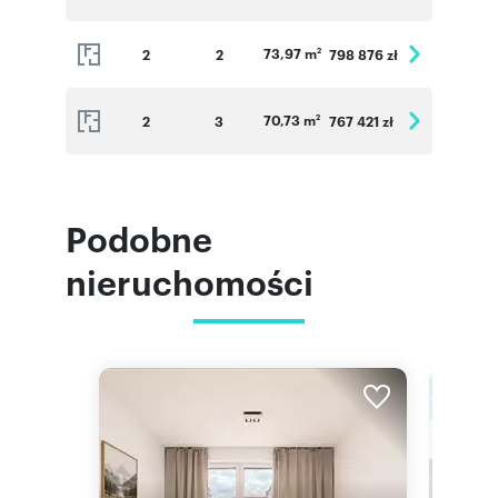
73,97 m
2
2
798 876 zł
2
70,73 m
2
3
767 421 zł
2
Podobne
nieruchomości