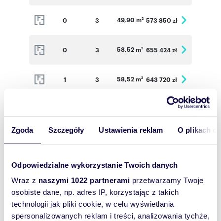
49,90 m
0
3
573 850 zł
2
58,52 m
0
3
655 424 zł
2
58,52 m
1
3
643 720 zł
2
50,18 m
1
3
569 543 zł
2
Zgoda
Szczegóły
Ustawienia reklam
O plikach c
58,52 m
1
3
649 572 zł
2
Odpowiedzialne wykorzystanie Twoich danych
72,64 m
2
3
780 880 zł
2
Wraz z
naszymi 1022 partnerami
przetwarzamy Twoje
osobiste dane, np. adres IP, korzystając z takich
58,52 m
0
3
655 424 zł
2
technologii jak pliki cookie, w celu wyświetlania
spersonalizowanych reklam i treści, analizowania tychże,