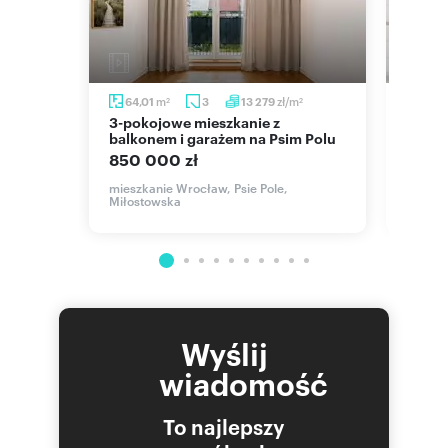
m
zł/m
m
64,01
3
13 279
65
2
2
3-pokojowe mieszkanie z
Sprzedam przestronne 3-
grodem
balkonem i garażem na Psim Polu
pokoj
w cen
850 000 zł
750 
Nyska
mieszkanie Wrocław, Psie Pole,
Miłostowska
mieszk
Ignace
Wyślij
wiadomość
To najlepszy