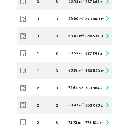
58,52 m
0
3
637 868 zł
2
49,90 m
0
3
573 850 zł
2
58,52 m
0
3
649 572 zł
2
58,52 m
1
3
637 868 zł
2
50,18 m
1
3
569 543 zł
2
72,64 m
2
3
769 984 zł
2
60,47 m
2
2
653 076 zł
2
72,72 m
2
3
778 104 zł
2