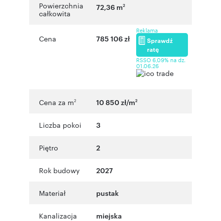
Powierzchnia
72,36 m
2
całkowita
Reklama
Cena
785 106 zł
Sprawdź
ratę
RSSO 6,09% na dz.
01.06.26
Cena za m
10 850 zł/m
2
2
Liczba pokoi
3
Piętro
2
Rok budowy
2027
Materiał
pustak
Kanalizacja
miejska