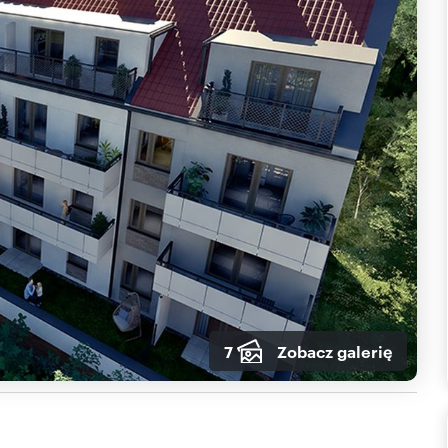
7
Zobacz galerię