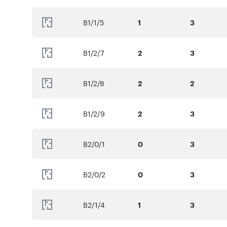
B1/1/5
1
3
B1/2/7
2
3
B1/2/8
2
2
B1/2/9
2
3
B2/0/1
0
3
B2/0/2
0
3
B2/1/4
1
3