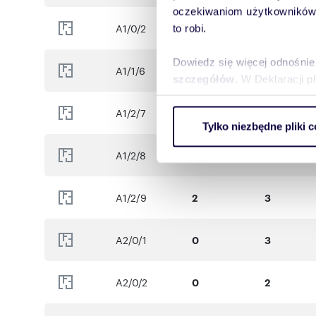
Przekazanie mieszkań – 31.12.2027
oczekiwaniom użytkowników i
A1/0/2
0
3
to robi.
Dowiedz się więcej odnośnie
A1/1/6
1
3
szczegółów
. W Deklaracji 
A1/2/7
2
3
Wykorzystujemy pliki cookie 
Tylko niezbędne pliki c
ruch w naszej witrynie. Inf
reklamowym i analitycznym. 
A1/2/8
2
2
uzyskanymi podczas korzysta
A1/2/9
2
3
A2/0/1
0
3
A2/0/2
0
2