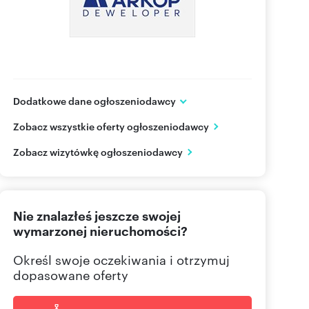
Dodatkowe dane ogłoszeniodawcy
ARKOP DEWELOPER
Zobacz wszystkie oferty ogłoszeniodawcy
ul. Jerzmanowska 18
Wrocław
Zobacz wizytówkę ogłoszeniodawcy
502122
Pokaż telefon
71 310
Pokaż telefon
Nie znalazłeś jeszcze swojej
wymarzonej nieruchomości?
Określ swoje oczekiwania i otrzymuj
dopasowane oferty