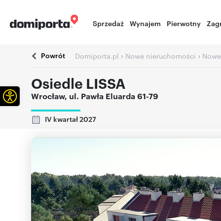
Sprzedaż
Wynajem
Pierwotny
Zag
Powrót
›
›
Domiporta.pl
Nowe nieruchomości
Nowe
Osiedle LISSA
Otwórz pasek narzędzi
Wrocław
,
ul. Pawła Eluarda 61-79
IV kwartał 2027