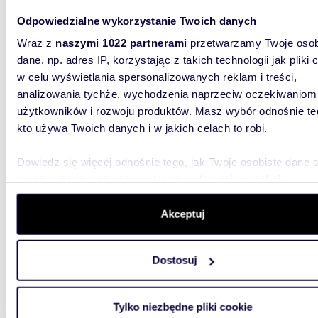
Odpowiedzialne wykorzystanie Twoich danych
89,90
WYRÓŻNIONE
Wraz z
naszymi 1022 partnerami
przetwarzamy Twoje osob
Przestronne 90m² z ogródkiem i garażem w
dane, np. adres IP, korzystając z takich technologii jak pliki 
Wawer
w celu wyświetlania spersonalizowanych reklam i treści,
analizowania tychże, wychodzenia naprzeciw oczekiwaniom
1 320
użytkowników i rozwoju produktów. Masz wybór odnośnie te
mieszk
kto używa Twoich danych i w jakich celach to robi.
Tytoni
Przedmio
Dowiedz się więcej odnośnie tego, jak Twoje osobiste dane 
powierz
przetwarzane oraz ustaw własne preferencje w
sekcji
zlokaliz
szczegółów
. W Deklaracji plików cookie możesz zmienić lu
wycofać swoją zgodę w dowolnej chwili.
Akceptuj
Wykorzystujemy pliki cookie do spersonalizowania treści i r
Dostosuj
aby oferować funkcje społecznościowe i analizować ruch w 
witrynie. Informacje o tym, jak korzystasz z naszej witryny,
udostępniamy partnerom społecznościowym, reklamowym i
1200
WYRÓŻNIONE
Tylko niezbędne pliki cookie
analitycznym. Partnerzy mogą połączyć te informacje z inn