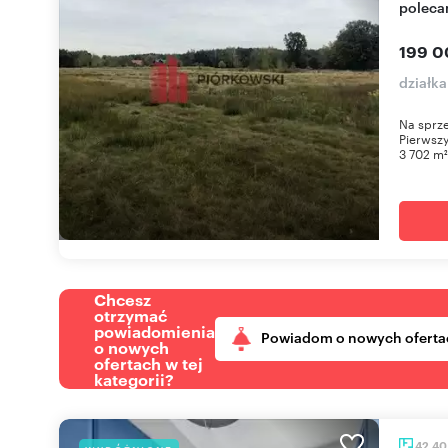
poleca
199 0
działk
Na sprze
Pierwszy
3 702 m²
Chcesz
otrzymać
powiadomienia
Powiadom o nowych oferta
o nowych
ofertach w tej
kategorii?
42,4