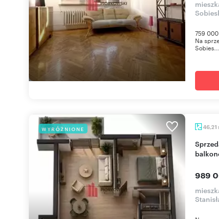
mieszk
Sobies
759 000 
Na sprze
Sobies..
46,21
WYRÓŻNIONE
Sprzedam 2-pokojowe mieszkanie 46 m² z
balkon
989 0
mieszk
Stanis