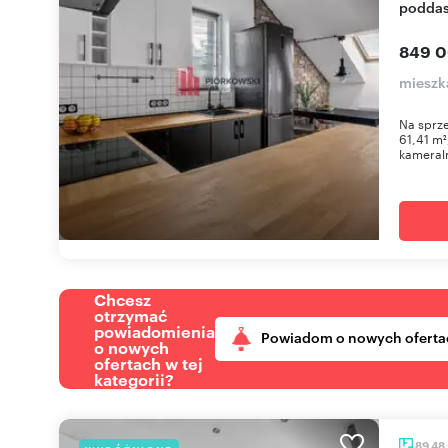
poddas
849 0
mieszk
Na sprze
61,41 m²
kameral
Chcesz
otrzymać
powiadomienia
Powiadom o nowych oferta
o nowych
ofertach w tej
kategorii?
89,48