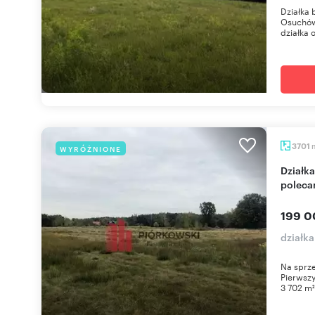
Działka
Osuchów
działka 
3701
WYRÓŻNIONE
Działka 3702 m² w spokojnej okolicy, las i zieleń -
poleca
199 0
działk
Na sprze
Pierwszy
3 702 m²