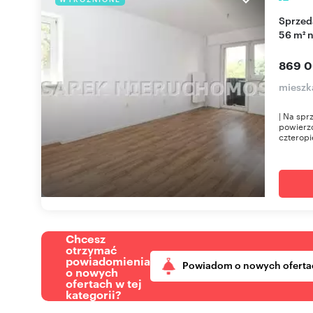
Sprzedam funkcjonalne 3-pokojowe mieszkanie
56 m² 
869 0
mieszk
| Na spr
powierzc
czteropi
Chcesz
otrzymać
powiadomienia
Powiadom o nowych oferta
o nowych
ofertach w tej
kategorii?