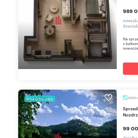
989 0
mieszk
Stanis
Na sprze
z balkon
nowoczes
5691
WYRÓŻNIONE
Sprzedam działkę 5 691 m² przy Sanu w
Nozdrz
99 00
działk