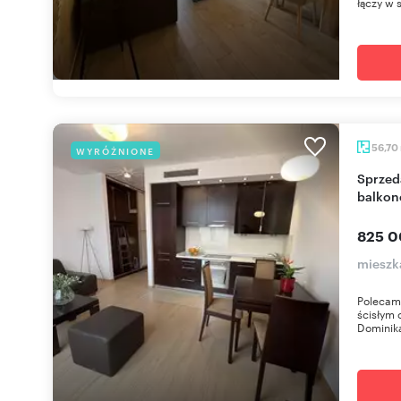
łączy w 
56,70
WYRÓŻNIONE
Sprzedam nowoczesne 2-pokojowe mieszkanie z
balkon
825 0
mieszk
Polecam
ścisłym 
Dominika