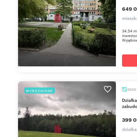
649 0
mieszk
34,54 m²
inwestyc
Wyjątkow
3200
WYRÓŻNIONE
Działka budowlana 3200 m² z warunkami
zabud
399 0
działk