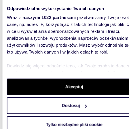
Odpowiedzialne wykorzystanie Twoich danych
94,43
Wraz z
naszymi 1022 partnerami
przetwarzamy Twoje osob
WYRÓŻNIONE
dane, np. adres IP, korzystając z takich technologii jak pliki 
Dom z ogrodem, basenem i mieszkaniem
w celu wyświetlania spersonalizowanych reklam i treści,
gościn
analizowania tychże, wychodzenia naprzeciw oczekiwaniom
585 0
użytkowników i rozwoju produktów. Masz wybór odnośnie te
kto używa Twoich danych i w jakich celach to robi.
dom P
Na sprz
Dowiedz się więcej odnośnie tego, jak Twoje osobiste dane 
Proszko
przetwarzane oraz ustaw własne preferencje w
sekcji
dwukond
szczegółów
. W Deklaracji plików cookie możesz zmienić lu
wycofać swoją zgodę w dowolnej chwili.
Akceptuj
Wykorzystujemy pliki cookie do spersonalizowania treści i r
Dostosuj
aby oferować funkcje społecznościowe i analizować ruch w 
witrynie. Informacje o tym, jak korzystasz z naszej witryny,
udostępniamy partnerom społecznościowym, reklamowym i
56,70
WYRÓŻNIONE
Tylko niezbędne pliki cookie
analitycznym. Partnerzy mogą połączyć te informacje z inn